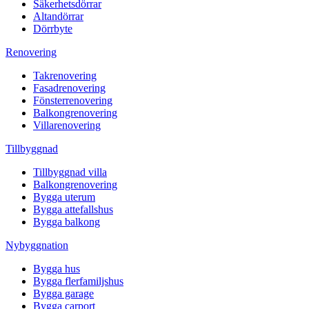
Säkerhetsdörrar
Altandörrar
Dörrbyte
Renovering
Takrenovering
Fasadrenovering
Fönsterrenovering
Balkongrenovering
Villarenovering
Tillbyggnad
Tillbyggnad villa
Balkongrenovering
Bygga uterum
Bygga attefallshus
Bygga balkong
Nybyggnation
Bygga hus
Bygga flerfamiljshus
Bygga garage
Bygga carport