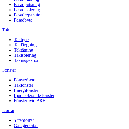
Fasadputsning
Fasadisolering
Fasadreparation
Fasadbyte
Tak
Takbyte
Takläggning
Taktätning
Takisolering
Takinspektion
Fönster
Fönsterbyte
Takfönster
Energifönster
Ljudisolerande fönster
Fönsterbyte BRF
Dörrar
Ytterdörrar
Garageportar