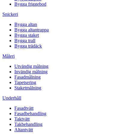
Bygga friggebod
Snickeri
Bygga altan
Bygga altantrappa
Bygga staket
Bygga trall
Bygga trädäck
Måleri
Utvändig målning
Invändig målning
Fasadmålning
Tapetsering
Staketmålning
Underhåll
Fasadtvätt
Fasadbehandling
Taktvätt
Takbehandling
Altantvätt