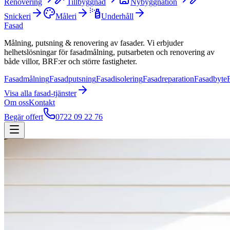
Renovering
Tillbyggnad
Nybyggnation
Snickeri
Måleri
Underhåll
Fasad
Målning, putsning & renovering av fasader. Vi erbjuder
helhetslösningar för fasadmålning, putsarbeten och renovering av
både villor, BRF:er och större fastigheter.
Fasadmålning
Fasadputsning
Fasadisolering
Fasadreparation
Fasadbyte
Visa alla
fasad
-tjänster
Om oss
Kontakt
Begär offert
0722 09 22 76