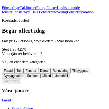
Fönsterbyte
Takfönster
Energifönster
Ljudisolerande
fönster
Fönsterbyte BRF
Fönsterrenovering
Fönsterreparation
Kostnadsfri offert
Begär offert idag
Fast pris • Personlig projektledare • Svar inom 24h
Steg
1
av
4
25
%
Vilka tjänster behöver du?
Välj en eller flera kategorier
Fasad
Tak
Fönster
Dörrar
Renovering
Tillbyggnad
Nybyggnation
Snickeri
Måleri
Underhåll
Nästa steg
Våra tjänster
Fasad
Fasadmålning