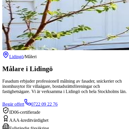
Lidingö
/
Måleri
Målare
i
Lidingö
Fasadum erbjuder professionell målning av fasader, snickerier och
inomhusytor för villaägare, bostadsrättsföreningar och
fastighetsägare.
Vi är verksamma
i
Lidingö
och hela
Stockholms län
.
Begär offert
0722 09 22 76
ID06-certifierade
AAA-kreditvärdighet
Fullständig försäkring