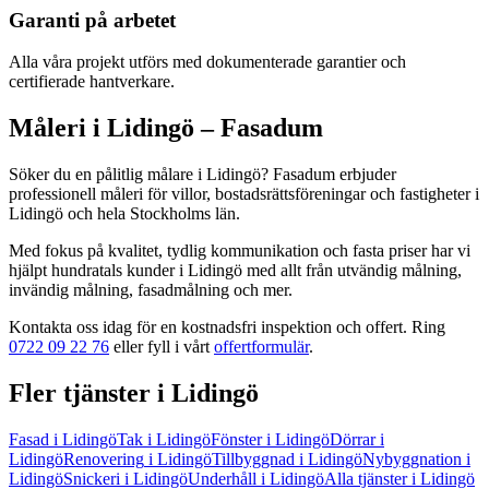
Garanti på arbetet
Alla våra projekt utförs med dokumenterade garantier och
certifierade hantverkare.
Måleri
i
Lidingö
– Fasadum
Söker du en pålitlig
målare
i
Lidingö
? Fasadum erbjuder
professionell
måleri
för villor, bostadsrättsföreningar och fastigheter
i
Lidingö
och hela
Stockholms län
.
Med fokus på kvalitet, tydlig kommunikation och fasta priser har vi
hjälpt hundratals kunder
i
Lidingö
med allt från
utvändig målning,
invändig målning, fasadmålning
och mer.
Kontakta oss idag för en kostnadsfri inspektion och offert. Ring
0722 09 22 76
eller fyll i vårt
offertformulär
.
Fler tjänster
i
Lidingö
Fasad
i
Lidingö
Tak
i
Lidingö
Fönster
i
Lidingö
Dörrar
i
Lidingö
Renovering
i
Lidingö
Tillbyggnad
i
Lidingö
Nybyggnation
i
Lidingö
Snickeri
i
Lidingö
Underhåll
i
Lidingö
Alla tjänster
i
Lidingö