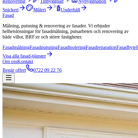
Renovering
Tillbyggnad
Nybyggnation
Snickeri
Måleri
Underhåll
Fasad
Målning, putsning & renovering av fasader. Vi erbjuder
helhetslösningar för fasadmålning, putsarbeten och renovering av
både villor, BRF:er och större fastigheter.
Fasadmålning
Fasadputsning
Fasadisolering
Fasadreparation
Fasadbyte
Visa alla
fasad
-tjänster
Om oss
Kontakt
Begär offert
0722 09 22 76