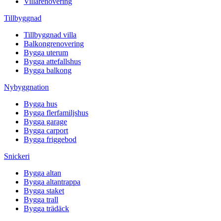
Villarenovering
Tillbyggnad
Tillbyggnad villa
Balkongrenovering
Bygga uterum
Bygga attefallshus
Bygga balkong
Nybyggnation
Bygga hus
Bygga flerfamiljshus
Bygga garage
Bygga carport
Bygga friggebod
Snickeri
Bygga altan
Bygga altantrappa
Bygga staket
Bygga trall
Bygga trädäck