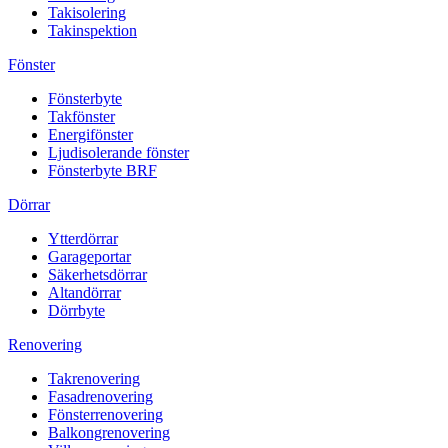
Takisolering
Takinspektion
Fönster
Fönsterbyte
Takfönster
Energifönster
Ljudisolerande fönster
Fönsterbyte BRF
Dörrar
Ytterdörrar
Garageportar
Säkerhetsdörrar
Altandörrar
Dörrbyte
Renovering
Takrenovering
Fasadrenovering
Fönsterrenovering
Balkongrenovering