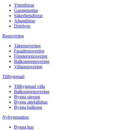
Ytterdörrar
Garageportar
Säkerhetsdörrar
Altandörrar
Dörrbyte
Renovering
Takrenovering
Fasadrenovering
Fönsterrenovering
Balkongrenovering
Villarenovering
Tillbyggnad
Tillbyggnad villa
Balkongrenovering
Bygga uterum
Bygga attefallshus
Bygga balkong
Nybyggnation
Bygga hus