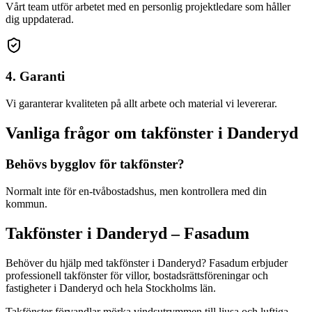
Vårt team utför arbetet med en personlig projektledare som håller
dig uppdaterad.
4. Garanti
Vi garanterar kvaliteten på allt arbete och material vi levererar.
Vanliga frågor om
takfönster
i
Danderyd
Behövs bygglov för takfönster?
Normalt inte för en-tvåbostadshus, men kontrollera med din
kommun.
Takfönster
i
Danderyd
– Fasadum
Behöver du hjälp med
takfönster
i
Danderyd
? Fasadum erbjuder
professionell
takfönster
för villor, bostadsrättsföreningar och
fastigheter
i
Danderyd
och hela
Stockholms län
.
Takfönster förvandlar mörka vindsutrymmen till ljusa och luftiga