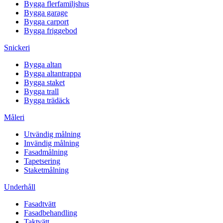
Bygga flerfamiljshus
Bygga garage
Bygga carport
Bygga friggebod
Snickeri
Bygga altan
Bygga altantrappa
Bygga staket
Bygga trall
Bygga trädäck
Måleri
Utvändig målning
Invändig målning
Fasadmålning
Tapetsering
Staketmålning
Underhåll
Fasadtvätt
Fasadbehandling
Taktvätt