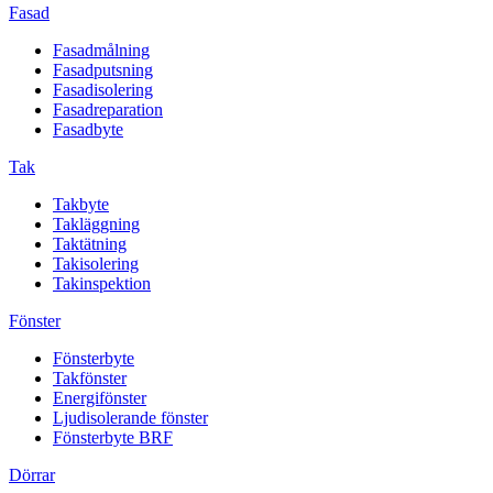
Fasad
Fasadmålning
Fasadputsning
Fasadisolering
Fasadreparation
Fasadbyte
Tak
Takbyte
Takläggning
Taktätning
Takisolering
Takinspektion
Fönster
Fönsterbyte
Takfönster
Energifönster
Ljudisolerande fönster
Fönsterbyte BRF
Dörrar