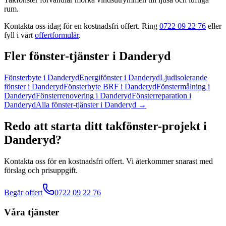
rum.
Kontakta oss idag för en kostnadsfri offert. Ring
0722 09 22 76
eller
fyll i vårt
offertformulär
.
Fler
fönster
-tjänster
i
Danderyd
Fönsterbyte
i
Danderyd
Energifönster
i
Danderyd
Ljudisolerande
fönster
i
Danderyd
Fönsterbyte BRF
i
Danderyd
Fönstermålning
i
Danderyd
Fönsterrenovering
i
Danderyd
Fönsterreparation
i
Danderyd
Alla
fönster
-tjänster
i
Danderyd
→
Redo att starta ditt
takfönster
-projekt
i
Danderyd
?
Kontakta oss för en kostnadsfri offert. Vi återkommer snarast med
förslag och prisuppgift.
Begär offert
0722 09 22 76
Våra tjänster