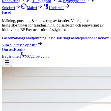
Renovering
Tillbyggnad
Nybyggnation
Snickeri
Måleri
Underhåll
Fasad
Målning, putsning & renovering av fasader. Vi erbjuder
helhetslösningar för fasadmålning, putsarbeten och renovering av
både villor, BRF:er och större fastigheter.
Fasadmålning
Fasadputsning
Fasadisolering
Fasadreparation
Fasadbyte
Visa alla
fasad
-tjänster
Om oss
Kontakt
Begär offert
0722 09 22 76