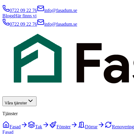
0722 09 22 76
info@fasadum.se
Blogg
Här finns vi
0722 09 22 76
info@fasadum.se
Våra tjänster
Tjänster
Fasad
Tak
Fönster
Dörrar
Renovering
Fasad