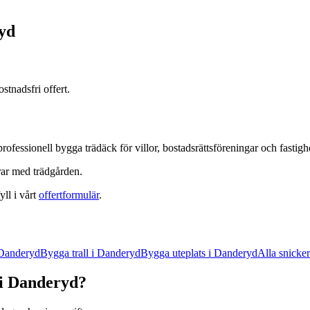
yd
stnadsfri offert.
professionell
bygga trädäck
för villor, bostadsrättsföreningar och fastig
rar med trädgården.
yll i vårt
offertformulär
.
Danderyd
Bygga trall
i
Danderyd
Bygga uteplats
i
Danderyd
Alla
snicker
i
Danderyd
?