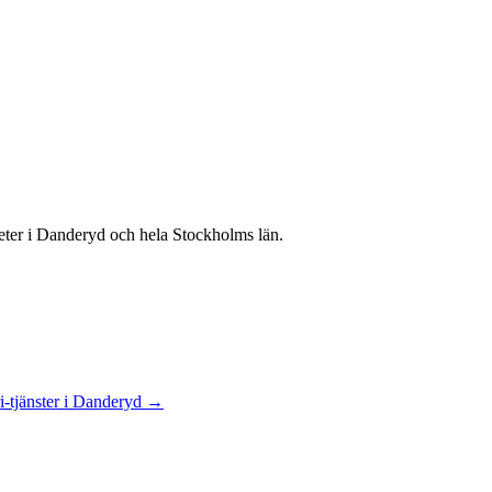
heter
i
Danderyd
och hela
Stockholms län
.
i
-tjänster
i
Danderyd
→