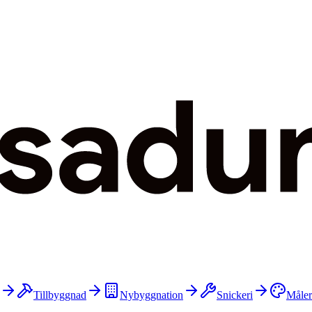
Tillbyggnad
Nybyggnation
Snickeri
Måler