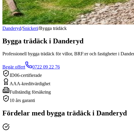
Danderyd
/
Snickeri
/
Bygga trädäck
Bygga trädäck
i
Danderyd
Professionell bygga trädäck för villor, BRF:er och fastigheter i Dande
Begär offert
0722 09 22 76
ID06-certifierade
AAA-kreditvärdighet
Fullständig försäkring
10 års garanti
Fördelar med
bygga trädäck
i
Danderyd