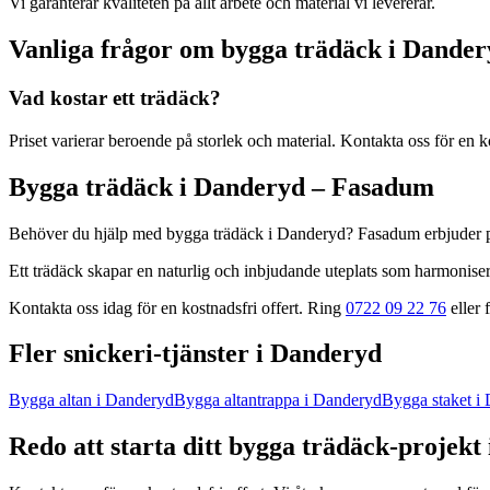
Vi garanterar kvaliteten på allt arbete och material vi levererar.
Vanliga frågor om
bygga trädäck
i
Dander
Vad kostar ett trädäck?
Priset varierar beroende på storlek och material. Kontakta oss för en ko
Bygga trädäck
i
Danderyd
– Fasadum
Behöver du hjälp med
bygga trädäck
i
Danderyd
? Fasadum erbjuder 
Ett trädäck skapar en naturlig och inbjudande uteplats som harmonise
Kontakta oss idag för en kostnadsfri offert. Ring
0722 09 22 76
eller f
Fler
snickeri
-tjänster
i
Danderyd
Bygga altan
i
Danderyd
Bygga altantrappa
i
Danderyd
Bygga staket
i
Redo att starta ditt
bygga trädäck
-projekt