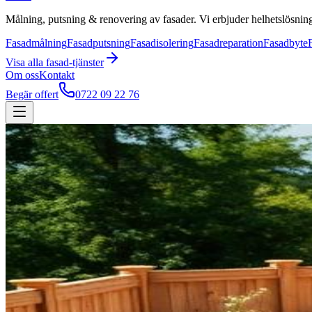
Målning, putsning & renovering av fasader. Vi erbjuder helhetslösning
Fasadmålning
Fasadputsning
Fasadisolering
Fasadreparation
Fasadbyte
Visa alla
fasad
-tjänster
Om oss
Kontakt
Begär offert
0722 09 22 76