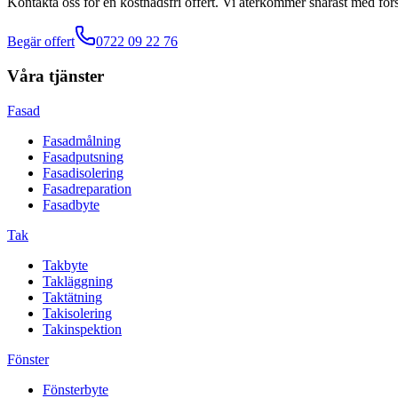
Kontakta oss för en kostnadsfri offert. Vi återkommer snarast med förs
Begär offert
0722 09 22 76
Våra tjänster
Fasad
Fasadmålning
Fasadputsning
Fasadisolering
Fasadreparation
Fasadbyte
Tak
Takbyte
Takläggning
Taktätning
Takisolering
Takinspektion
Fönster
Fönsterbyte