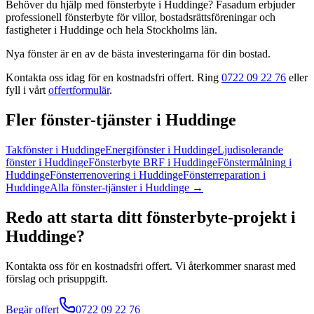
Behöver du hjälp med
fönsterbyte
i
Huddinge
? Fasadum erbjuder
professionell
fönsterbyte
för villor, bostadsrättsföreningar och
fastigheter
i
Huddinge
och hela
Stockholms län
.
Nya fönster är en av de bästa investeringarna för din bostad.
Kontakta oss idag för en kostnadsfri offert. Ring
0722 09 22 76
eller
fyll i vårt
offertformulär
.
Fler
fönster
-tjänster
i
Huddinge
Takfönster
i
Huddinge
Energifönster
i
Huddinge
Ljudisolerande
fönster
i
Huddinge
Fönsterbyte BRF
i
Huddinge
Fönstermålning
i
Huddinge
Fönsterrenovering
i
Huddinge
Fönsterreparation
i
Huddinge
Alla
fönster
-tjänster
i
Huddinge
→
Redo att starta ditt
fönsterbyte
-projekt
i
Huddinge
?
Kontakta oss för en kostnadsfri offert. Vi återkommer snarast med
förslag och prisuppgift.
Begär offert
0722 09 22 76