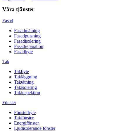
Våra tjänster
Fasad
Fasadmålning
Fasadputsning
Fasadisolering
Fasadreparation
Fasadbyte
Tak
Takbyte
Takläggning
Taktätning
Takisolering
Takinspektion
Fönster
Fönsterbyte
Takfönster
Energifönster
Ljudisolerande fönster