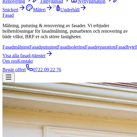
Renovering
Tillbyggnad
Nybyggnation
Snickeri
Måleri
Underhåll
Fasad
Målning, putsning & renovering av fasader. Vi erbjuder
helhetslösningar för fasadmålning, putsarbeten och renovering av
både villor, BRF:er och större fastigheter.
Fasadmålning
Fasadputsning
Fasadisolering
Fasadreparation
Fasadbyte
Visa alla
fasad
-tjänster
Om oss
Kontakt
Begär offert
0722 09 22 76