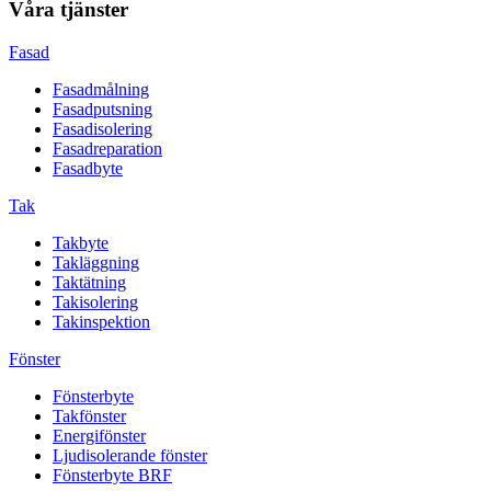
Våra tjänster
Fasad
Fasadmålning
Fasadputsning
Fasadisolering
Fasadreparation
Fasadbyte
Tak
Takbyte
Takläggning
Taktätning
Takisolering
Takinspektion
Fönster
Fönsterbyte
Takfönster
Energifönster
Ljudisolerande fönster
Fönsterbyte BRF