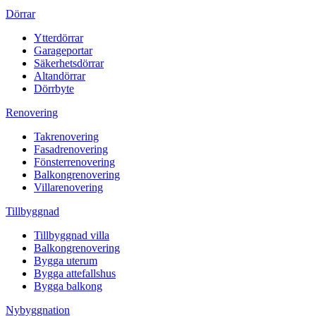
Dörrar
Ytterdörrar
Garageportar
Säkerhetsdörrar
Altandörrar
Dörrbyte
Renovering
Takrenovering
Fasadrenovering
Fönsterrenovering
Balkongrenovering
Villarenovering
Tillbyggnad
Tillbyggnad villa
Balkongrenovering
Bygga uterum
Bygga attefallshus
Bygga balkong
Nybyggnation