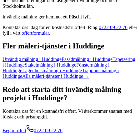
bostadsrättsföreningar och fastigheter
i
Huddinge
och hela
Stockholms län
.
Invändig målning ger hemmet ett fräscht lyft.
Kontakta oss idag för en kostnadsfri offert. Ring
0722 09 22 76
eller
fyll i vårt
offertformulär
.
Fler
måleri
-tjänster
i
Huddinge
Utvändig målning
i
Huddinge
Fasadmålning
i
Huddinge
Tapetsering
i
Huddinge
Staketmålning
i
Huddinge
Fönstermålning
i
Huddinge
Lägenhetsmålning
i
Huddinge
Trapphusmålning
i
Huddinge
Alla
måleri
-tjänster
i
Huddinge
→
Redo att starta ditt
invändig målning
-
projekt
i
Huddinge
?
Kontakta oss för en kostnadsfri offert. Vi återkommer snarast med
förslag och prisuppgift.
Begär offert
0722 09 22 76