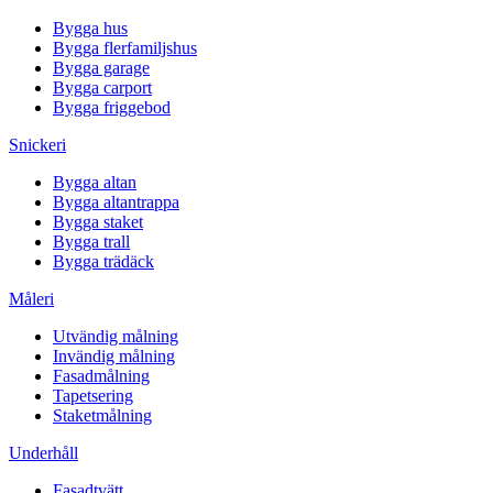
Bygga hus
Bygga flerfamiljshus
Bygga garage
Bygga carport
Bygga friggebod
Snickeri
Bygga altan
Bygga altantrappa
Bygga staket
Bygga trall
Bygga trädäck
Måleri
Utvändig målning
Invändig målning
Fasadmålning
Tapetsering
Staketmålning
Underhåll
Fasadtvätt