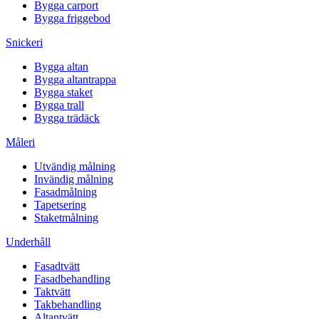
Bygga carport
Bygga friggebod
Snickeri
Bygga altan
Bygga altantrappa
Bygga staket
Bygga trall
Bygga trädäck
Måleri
Utvändig målning
Invändig målning
Fasadmålning
Tapetsering
Staketmålning
Underhåll
Fasadtvätt
Fasadbehandling
Taktvätt
Takbehandling
Altantvätt