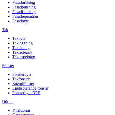
Fasadmålning
Fasadputsning
Fasadisolering
Fasadreparation
Fasadbyte
Tak
Takbyte
Takläggning
Taktätning
Takisolering
Takinspektion
Fönster
Fönsterbyte
Takfönster
Energifönster
Ljudisolerande fönster
Fönsterbyte BRF
Dörrar
Ytterdörrar
Garageportar