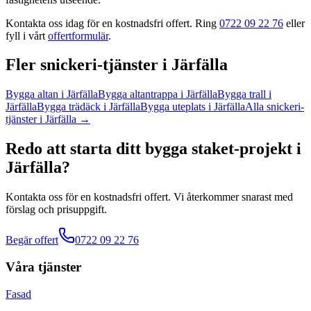
Kontakta oss idag för en kostnadsfri offert. Ring
0722 09 22 76
eller
fyll i vårt
offertformulär
.
Fler
snickeri
-tjänster
i
Järfälla
Bygga altan
i
Järfälla
Bygga altantrappa
i
Järfälla
Bygga trall
i
Järfälla
Bygga trädäck
i
Järfälla
Bygga uteplats
i
Järfälla
Alla
snickeri
-
tjänster
i
Järfälla
→
Redo att starta ditt
bygga staket
-projekt
i
Järfälla
?
Kontakta oss för en kostnadsfri offert. Vi återkommer snarast med
förslag och prisuppgift.
Begär offert
0722 09 22 76
Våra tjänster
Fasad