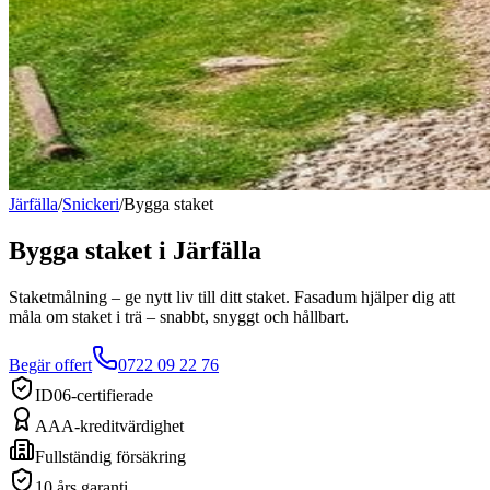
Järfälla
/
Snickeri
/
Bygga staket
Bygga staket
i
Järfälla
Staketmålning – ge nytt liv till ditt staket. Fasadum hjälper dig att
måla om staket i trä – snabbt, snyggt och hållbart.
Begär offert
0722 09 22 76
ID06-certifierade
AAA-kreditvärdighet
Fullständig försäkring
10 års garanti