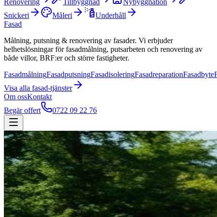
Renovering
Tillbyggnad
Nybyggnation
Snickeri
Måleri
Underhåll
Fasad
Målning, putsning & renovering av fasader. Vi erbjuder
helhetslösningar för fasadmålning, putsarbeten och renovering av
både villor, BRF:er och större fastigheter.
Fasadmålning
Fasadputsning
Fasadisolering
Fasadreparation
Fasadbyte
Visa alla
fasad
-tjänster
Om oss
Kontakt
Begär offert
0722 09 22 76