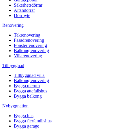
Säkerhetsdörrar
Altandörrar
Dörrbyte
Renovering
Takrenovering
Fasadrenovering
Fönsterrenovering
Balkongrenovering
Villarenovering
Tillbyggnad
Tillbyggnad villa
Balkongrenovering
Bygga uterum
Bygga attefallshus
Bygga balkong
Nybyggnation
Bygga hus
Bygga flerfamiljshus
Bygga garage