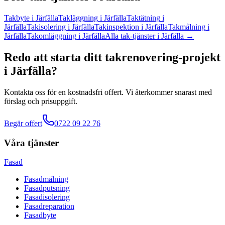
Takbyte
i
Järfälla
Takläggning
i
Järfälla
Taktätning
i
Järfälla
Takisolering
i
Järfälla
Takinspektion
i
Järfälla
Takmålning
i
Järfälla
Takomläggning
i
Järfälla
Alla
tak
-tjänster
i
Järfälla
→
Redo att starta ditt
takrenovering
-projekt
i
Järfälla
?
Kontakta oss för en kostnadsfri offert. Vi återkommer snarast med
förslag och prisuppgift.
Begär offert
0722 09 22 76
Våra tjänster
Fasad
Fasadmålning
Fasadputsning
Fasadisolering
Fasadreparation
Fasadbyte