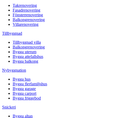
Takrenovering
Fasadrenovering
Fönsterrenovering
Balkongrenovering
Villarenovering
Tillbyggnad
Tillbyggnad villa
Balkongrenovering
Bygga uterum
Bygga attefallshus
Bygga balkong
Nybyggnation
Bygga hus
Bygga flerfamiljshus
Bygga garage
Bygga carport
Bygga friggebod
Snickeri
Bygga altan