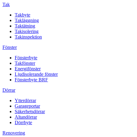
Tak
Takbyte
Takläggning
Taktätning
Takisolering
Takinspektion
Fönster
Fönsterbyte
Takfönster
Energifönster
Ljudisolerande fönster
Fönsterbyte BRF
Dörrar
Ytterdörrar
Garageportar
Säkerhetsdörrar
Altandörrar
Dörrbyte
Renovering