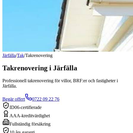
Järfälla
/
Tak
/
Takrenovering
Takrenovering
i
Järfälla
Professionell takrenovering för villor, BRF:er och fastigheter i
Järfälla.
Begär offert
0722 09 22 76
ID06-certifierade
AAA-kreditvärdighet
Fullständig försäkring
10 års garanti