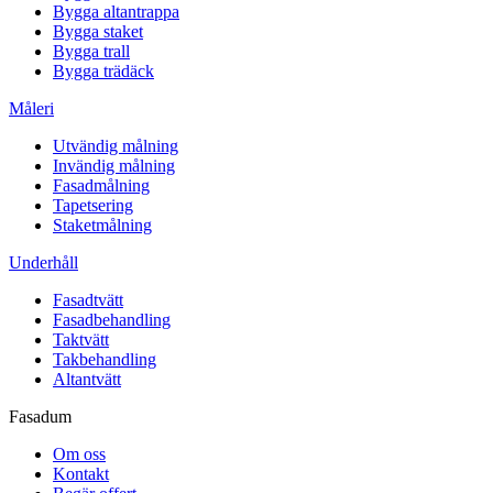
Bygga altantrappa
Bygga staket
Bygga trall
Bygga trädäck
Måleri
Utvändig målning
Invändig målning
Fasadmålning
Tapetsering
Staketmålning
Underhåll
Fasadtvätt
Fasadbehandling
Taktvätt
Takbehandling
Altantvätt
Fasadum
Om oss
Kontakt