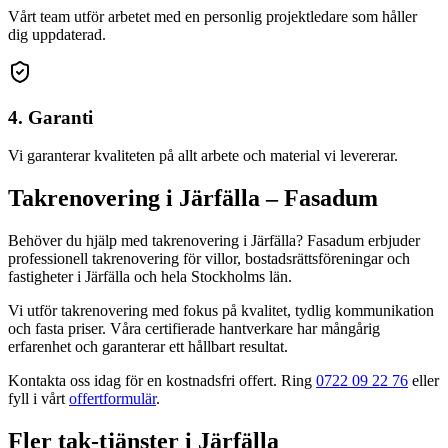
Vårt team utför arbetet med en personlig projektledare som håller
dig uppdaterad.
4. Garanti
Vi garanterar kvaliteten på allt arbete och material vi levererar.
Takrenovering
i
Järfälla
– Fasadum
Behöver du hjälp med
takrenovering
i
Järfälla
? Fasadum erbjuder
professionell
takrenovering
för villor, bostadsrättsföreningar och
fastigheter
i
Järfälla
och hela
Stockholms län
.
Vi utför takrenovering med fokus på kvalitet, tydlig kommunikation
och fasta priser. Våra certifierade hantverkare har mångårig
erfarenhet och garanterar ett hållbart resultat.
Kontakta oss idag för en kostnadsfri offert. Ring
0722 09 22 76
eller
fyll i vårt
offertformulär
.
Fler
tak
-tjänster
i
Järfälla