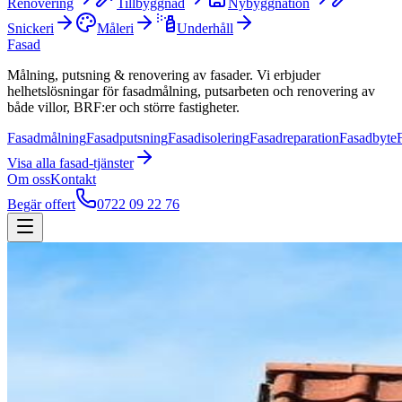
Renovering
Tillbyggnad
Nybyggnation
Snickeri
Måleri
Underhåll
Fasad
Målning, putsning & renovering av fasader. Vi erbjuder
helhetslösningar för fasadmålning, putsarbeten och renovering av
både villor, BRF:er och större fastigheter.
Fasadmålning
Fasadputsning
Fasadisolering
Fasadreparation
Fasadbyte
Visa alla
fasad
-tjänster
Om oss
Kontakt
Begär offert
0722 09 22 76