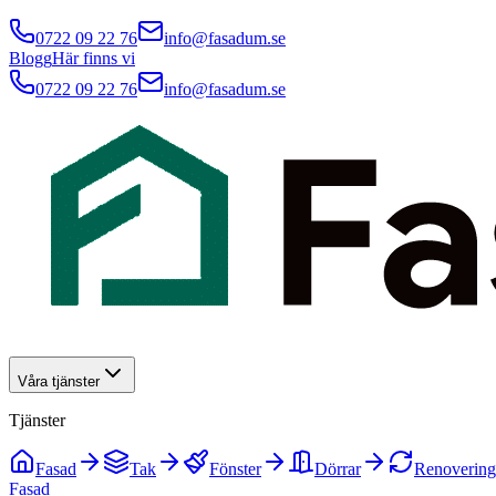
0722 09 22 76
info@fasadum.se
Blogg
Här finns vi
0722 09 22 76
info@fasadum.se
Våra tjänster
Tjänster
Fasad
Tak
Fönster
Dörrar
Renovering
Fasad