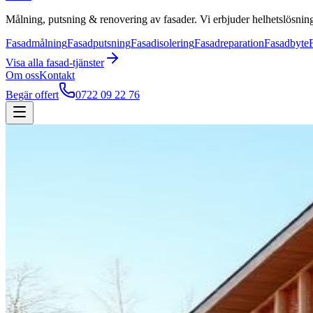
Målning, putsning & renovering av fasader. Vi erbjuder helhetslösning
Fasadmålning
Fasadputsning
Fasadisolering
Fasadreparation
Fasadbyte
Visa alla
fasad
-tjänster
Om oss
Kontakt
Begär offert
0722 09 22 76