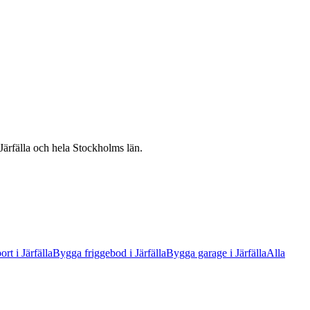
Järfälla
och hela
Stockholms län
.
ort
i
Järfälla
Bygga friggebod
i
Järfälla
Bygga garage
i
Järfälla
Alla