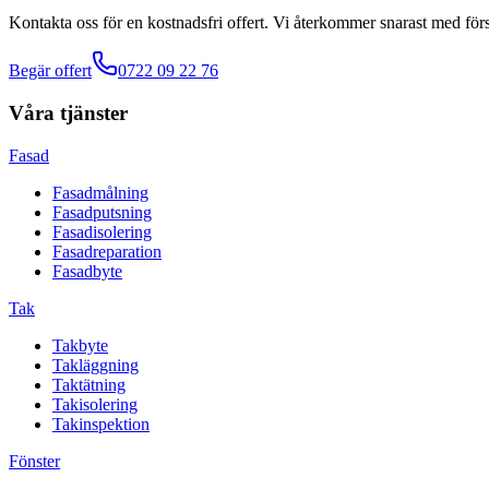
Kontakta oss för en kostnadsfri offert. Vi återkommer snarast med förs
Begär offert
0722 09 22 76
Våra tjänster
Fasad
Fasadmålning
Fasadputsning
Fasadisolering
Fasadreparation
Fasadbyte
Tak
Takbyte
Takläggning
Taktätning
Takisolering
Takinspektion
Fönster