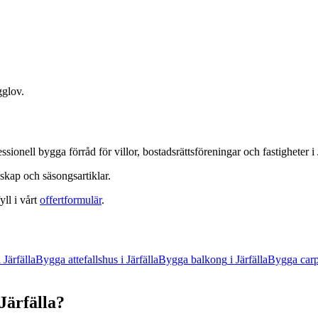
gglov.
essionell
bygga förråd
för villor, bostadsrättsföreningar och fastigheter
i
skap och säsongsartiklar.
yll i vårt
offertformulär
.
i
Järfälla
Bygga attefallshus
i
Järfälla
Bygga balkong
i
Järfälla
Bygga carp
Järfälla
?