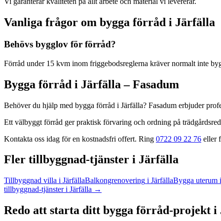
Vi garanterar kvaliteten på allt arbete och material vi levererar.
Vanliga frågor om
bygga förråd
i
Järfälla
Behövs bygglov för förråd?
Förråd under 15 kvm inom friggebodsreglerna kräver normalt inte by
Bygga förråd
i
Järfälla
– Fasadum
Behöver du hjälp med
bygga förråd
i
Järfälla
? Fasadum erbjuder prof
Ett välbyggt förråd ger praktisk förvaring och ordning på trädgårdsred
Kontakta oss idag för en kostnadsfri offert. Ring
0722 09 22 76
eller f
Fler
tillbyggnad
-tjänster
i
Järfälla
Tillbyggnad villa
i
Järfälla
Balkongrenovering
i
Järfälla
Bygga uterum
tillbyggnad
-tjänster
i
Järfälla
→
Redo att starta ditt
bygga förråd
-projekt
i