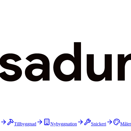
Tillbyggnad
Nybyggnation
Snickeri
Måler