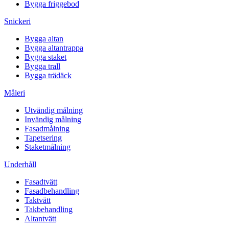
Bygga friggebod
Snickeri
Bygga altan
Bygga altantrappa
Bygga staket
Bygga trall
Bygga trädäck
Måleri
Utvändig målning
Invändig målning
Fasadmålning
Tapetsering
Staketmålning
Underhåll
Fasadtvätt
Fasadbehandling
Taktvätt
Takbehandling
Altantvätt