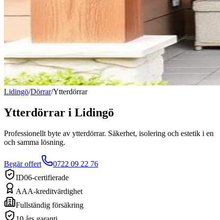
Lidingö
/
Dörrar
/
Ytterdörrar
Ytterdörrar
i
Lidingö
Professionellt byte av ytterdörrar. Säkerhet, isolering och estetik i en
och samma lösning.
Begär offert
0722 09 22 76
ID06-certifierade
AAA-kreditvärdighet
Fullständig försäkring
10 års garanti