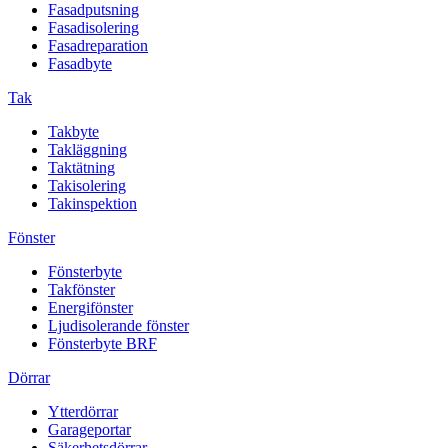
Fasadputsning
Fasadisolering
Fasadreparation
Fasadbyte
Tak
Takbyte
Takläggning
Taktätning
Takisolering
Takinspektion
Fönster
Fönsterbyte
Takfönster
Energifönster
Ljudisolerande fönster
Fönsterbyte BRF
Dörrar
Ytterdörrar
Garageportar
Säkerhetsdörrar