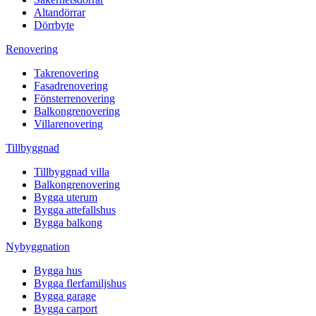
Altandörrar
Dörrbyte
Renovering
Takrenovering
Fasadrenovering
Fönsterrenovering
Balkongrenovering
Villarenovering
Tillbyggnad
Tillbyggnad villa
Balkongrenovering
Bygga uterum
Bygga attefallshus
Bygga balkong
Nybyggnation
Bygga hus
Bygga flerfamiljshus
Bygga garage
Bygga carport