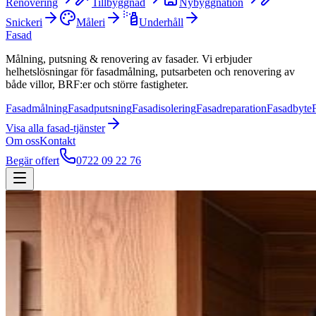
Renovering
Tillbyggnad
Nybyggnation
Snickeri
Måleri
Underhåll
Fasad
Målning, putsning & renovering av fasader. Vi erbjuder
helhetslösningar för fasadmålning, putsarbeten och renovering av
både villor, BRF:er och större fastigheter.
Fasadmålning
Fasadputsning
Fasadisolering
Fasadreparation
Fasadbyte
Visa alla
fasad
-tjänster
Om oss
Kontakt
Begär offert
0722 09 22 76