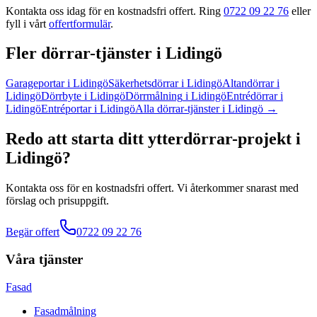
Kontakta oss idag för en kostnadsfri offert. Ring
0722 09 22 76
eller
fyll i vårt
offertformulär
.
Fler
dörrar
-tjänster
i
Lidingö
Garageportar
i
Lidingö
Säkerhetsdörrar
i
Lidingö
Altandörrar
i
Lidingö
Dörrbyte
i
Lidingö
Dörrmålning
i
Lidingö
Entrédörrar
i
Lidingö
Entréportar
i
Lidingö
Alla
dörrar
-tjänster
i
Lidingö
→
Redo att starta ditt
ytterdörrar
-projekt
i
Lidingö
?
Kontakta oss för en kostnadsfri offert. Vi återkommer snarast med
förslag och prisuppgift.
Begär offert
0722 09 22 76
Våra tjänster
Fasad
Fasadmålning