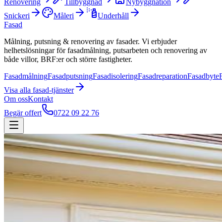
Renovering
Tillbyggnad
Nybyggnation
Snickeri
Måleri
Underhåll
Fasad
Målning, putsning & renovering av fasader. Vi erbjuder
helhetslösningar för fasadmålning, putsarbeten och renovering av
både villor, BRF:er och större fastigheter.
Fasadmålning
Fasadputsning
Fasadisolering
Fasadreparation
Fasadbyte
Visa alla
fasad
-tjänster
Om oss
Kontakt
Begär offert
0722 09 22 76