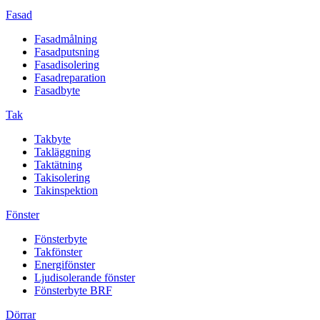
Fasad
Fasadmålning
Fasadputsning
Fasadisolering
Fasadreparation
Fasadbyte
Tak
Takbyte
Takläggning
Taktätning
Takisolering
Takinspektion
Fönster
Fönsterbyte
Takfönster
Energifönster
Ljudisolerande fönster
Fönsterbyte BRF
Dörrar