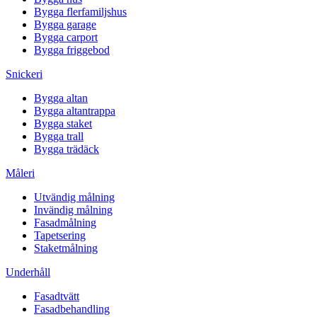
Bygga flerfamiljshus
Bygga garage
Bygga carport
Bygga friggebod
Snickeri
Bygga altan
Bygga altantrappa
Bygga staket
Bygga trall
Bygga trädäck
Måleri
Utvändig målning
Invändig målning
Fasadmålning
Tapetsering
Staketmålning
Underhåll
Fasadtvätt
Fasadbehandling