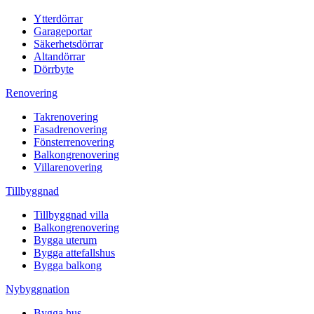
Ytterdörrar
Garageportar
Säkerhetsdörrar
Altandörrar
Dörrbyte
Renovering
Takrenovering
Fasadrenovering
Fönsterrenovering
Balkongrenovering
Villarenovering
Tillbyggnad
Tillbyggnad villa
Balkongrenovering
Bygga uterum
Bygga attefallshus
Bygga balkong
Nybyggnation
Bygga hus