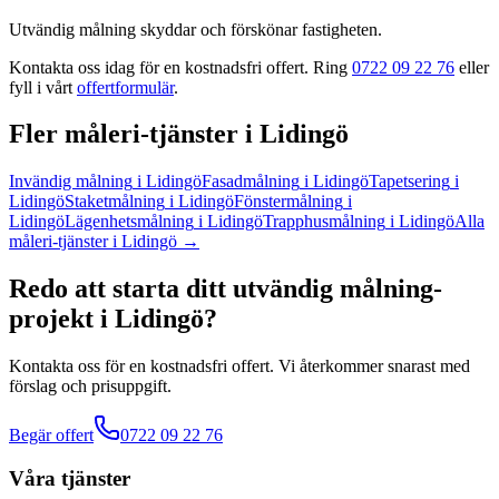
Utvändig målning skyddar och förskönar fastigheten.
Kontakta oss idag för en kostnadsfri offert. Ring
0722 09 22 76
eller
fyll i vårt
offertformulär
.
Fler
måleri
-tjänster
i
Lidingö
Invändig målning
i
Lidingö
Fasadmålning
i
Lidingö
Tapetsering
i
Lidingö
Staketmålning
i
Lidingö
Fönstermålning
i
Lidingö
Lägenhetsmålning
i
Lidingö
Trapphusmålning
i
Lidingö
Alla
måleri
-tjänster
i
Lidingö
→
Redo att starta ditt
utvändig målning
-
projekt
i
Lidingö
?
Kontakta oss för en kostnadsfri offert. Vi återkommer snarast med
förslag och prisuppgift.
Begär offert
0722 09 22 76
Våra tjänster