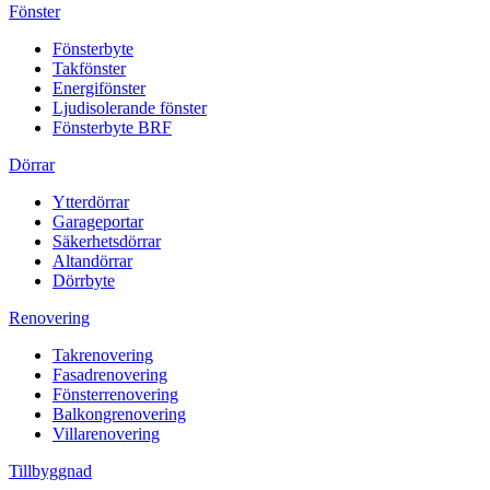
Fönster
Fönsterbyte
Takfönster
Energifönster
Ljudisolerande fönster
Fönsterbyte BRF
Dörrar
Ytterdörrar
Garageportar
Säkerhetsdörrar
Altandörrar
Dörrbyte
Renovering
Takrenovering
Fasadrenovering
Fönsterrenovering
Balkongrenovering
Villarenovering
Tillbyggnad