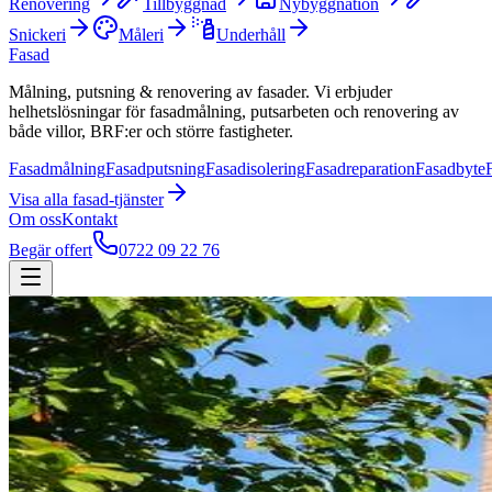
Renovering
Tillbyggnad
Nybyggnation
Snickeri
Måleri
Underhåll
Fasad
Målning, putsning & renovering av fasader. Vi erbjuder
helhetslösningar för fasadmålning, putsarbeten och renovering av
både villor, BRF:er och större fastigheter.
Fasadmålning
Fasadputsning
Fasadisolering
Fasadreparation
Fasadbyte
Visa alla
fasad
-tjänster
Om oss
Kontakt
Begär offert
0722 09 22 76