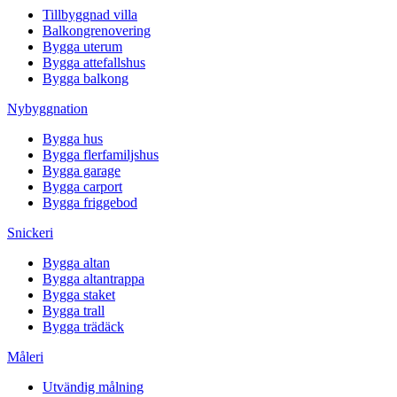
Tillbyggnad villa
Balkongrenovering
Bygga uterum
Bygga attefallshus
Bygga balkong
Nybyggnation
Bygga hus
Bygga flerfamiljshus
Bygga garage
Bygga carport
Bygga friggebod
Snickeri
Bygga altan
Bygga altantrappa
Bygga staket
Bygga trall
Bygga trädäck
Måleri
Utvändig målning