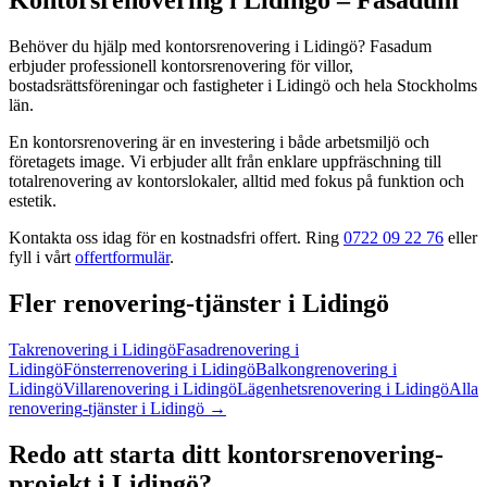
Kontorsrenovering
i
Lidingö
– Fasadum
Behöver du hjälp med
kontorsrenovering
i
Lidingö
? Fasadum
erbjuder professionell
kontorsrenovering
för villor,
bostadsrättsföreningar och fastigheter
i
Lidingö
och hela
Stockholms
län
.
En kontorsrenovering är en investering i både arbetsmiljö och
företagets image. Vi erbjuder allt från enklare uppfräschning till
totalrenovering av kontorslokaler, alltid med fokus på funktion och
estetik.
Kontakta oss idag för en kostnadsfri offert. Ring
0722 09 22 76
eller
fyll i vårt
offertformulär
.
Fler
renovering
-tjänster
i
Lidingö
Takrenovering
i
Lidingö
Fasadrenovering
i
Lidingö
Fönsterrenovering
i
Lidingö
Balkongrenovering
i
Lidingö
Villarenovering
i
Lidingö
Lägenhetsrenovering
i
Lidingö
Alla
renovering
-tjänster
i
Lidingö
→
Redo att starta ditt
kontorsrenovering
-
projekt
i
Lidingö
?