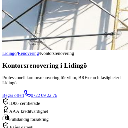
Lidingö
/
Renovering
/
Kontorsrenovering
Kontorsrenovering
i
Lidingö
Professionell kontorsrenovering för villor, BRF:er och fastigheter i
Lidingö.
Begär offert
0722 09 22 76
ID06-certifierade
AAA-kreditvärdighet
Fullständig försäkring
10 års garanti