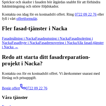
Sprickor och skador i fasaden bör åtgärdas snabbt för att förhindra
fuktinträngning och större följdskador.
Kontakta oss idag för en kostnadsfri offert. Ring
0722 09 22 76
eller
fyll i vårt
offertformulär
.
Fler
fasad
-tjänster
i
Nacka
Fasadmålning
i
Nacka
Fasadputsning
i
Nacka
Fasadisolering
i
Nacka
Fasadbyte
i
Nacka
Fasadrenovering
i
Nacka
Alla
fasad
-tjänster
i
Nacka
→
Redo att starta ditt
fasadreparation
-
projekt
i
Nacka
?
Kontakta oss för en kostnadsfri offert. Vi återkommer snarast med
förslag och prisuppgift.
Begär offert
0722 09 22 76
Våra tjänster