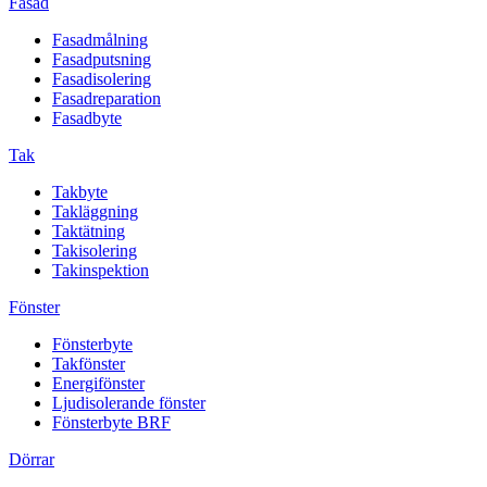
Fasad
Fasadmålning
Fasadputsning
Fasadisolering
Fasadreparation
Fasadbyte
Tak
Takbyte
Takläggning
Taktätning
Takisolering
Takinspektion
Fönster
Fönsterbyte
Takfönster
Energifönster
Ljudisolerande fönster
Fönsterbyte BRF
Dörrar