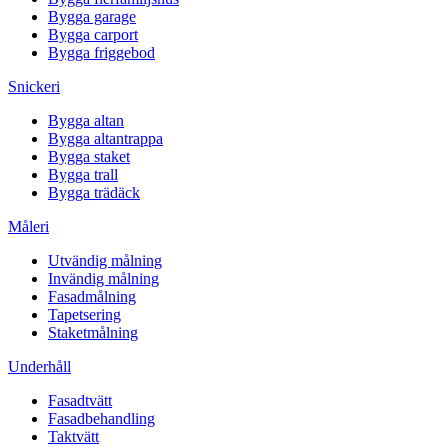
Bygga garage
Bygga carport
Bygga friggebod
Snickeri
Bygga altan
Bygga altantrappa
Bygga staket
Bygga trall
Bygga trädäck
Måleri
Utvändig målning
Invändig målning
Fasadmålning
Tapetsering
Staketmålning
Underhåll
Fasadtvätt
Fasadbehandling
Taktvätt