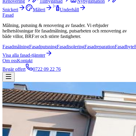
Renovering
Tillbyggnad
Nybyggnation
Snickeri
Måleri
Underhåll
Fasad
Målning, putsning & renovering av fasader. Vi erbjuder
helhetslösningar för fasadmålning, putsarbeten och renovering av
både villor, BRF:er och större fastigheter.
Fasadmålning
Fasadputsning
Fasadisolering
Fasadreparation
Fasadbyte
Visa alla
fasad
-tjänster
Om oss
Kontakt
Begär offert
0722 09 22 76