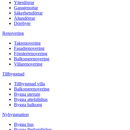
Ytterdörrar
Garageportar
Säkerhetsdörrar
Altandörrar
Dörrbyte
Renovering
Takrenovering
Fasadrenovering
Fönsterrenovering
Balkongrenovering
Villarenovering
Tillbyggnad
Tillbyggnad villa
Balkongrenovering
Bygga uterum
Bygga attefallshus
Bygga balkong
Nybyggnation
Bygga hus
Bygga flerfamiljshus