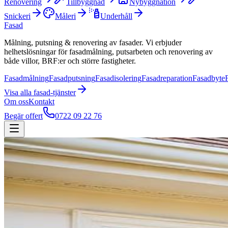
Renovering
Tillbyggnad
Nybyggnation
Snickeri
Måleri
Underhåll
Fasad
Målning, putsning & renovering av fasader. Vi erbjuder
helhetslösningar för fasadmålning, putsarbeten och renovering av
både villor, BRF:er och större fastigheter.
Fasadmålning
Fasadputsning
Fasadisolering
Fasadreparation
Fasadbyte
Visa alla
fasad
-tjänster
Om oss
Kontakt
Begär offert
0722 09 22 76