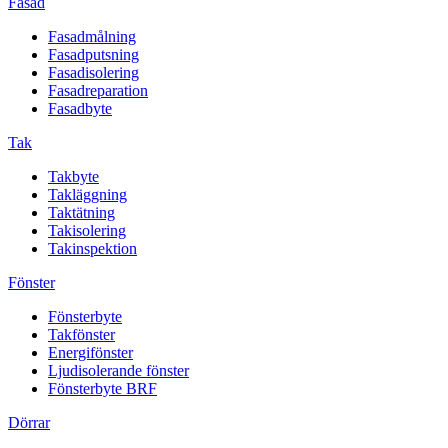
Fasad
Fasadmålning
Fasadputsning
Fasadisolering
Fasadreparation
Fasadbyte
Tak
Takbyte
Takläggning
Taktätning
Takisolering
Takinspektion
Fönster
Fönsterbyte
Takfönster
Energifönster
Ljudisolerande fönster
Fönsterbyte BRF
Dörrar