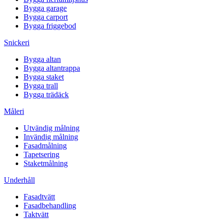
Bygga garage
Bygga carport
Bygga friggebod
Snickeri
Bygga altan
Bygga altantrappa
Bygga staket
Bygga trall
Bygga trädäck
Måleri
Utvändig målning
Invändig målning
Fasadmålning
Tapetsering
Staketmålning
Underhåll
Fasadtvätt
Fasadbehandling
Taktvätt