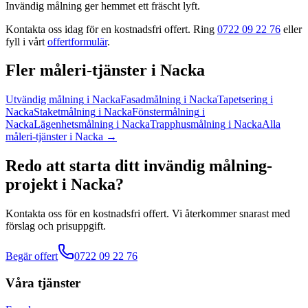
Invändig målning ger hemmet ett fräscht lyft.
Kontakta oss idag för en kostnadsfri offert. Ring
0722 09 22 76
eller
fyll i vårt
offertformulär
.
Fler
måleri
-tjänster
i
Nacka
Utvändig målning
i
Nacka
Fasadmålning
i
Nacka
Tapetsering
i
Nacka
Staketmålning
i
Nacka
Fönstermålning
i
Nacka
Lägenhetsmålning
i
Nacka
Trapphusmålning
i
Nacka
Alla
måleri
-tjänster
i
Nacka
→
Redo att starta ditt
invändig målning
-
projekt
i
Nacka
?
Kontakta oss för en kostnadsfri offert. Vi återkommer snarast med
förslag och prisuppgift.
Begär offert
0722 09 22 76
Våra tjänster