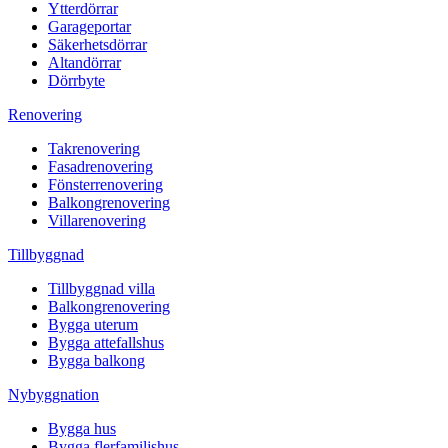
Ytterdörrar
Garageportar
Säkerhetsdörrar
Altandörrar
Dörrbyte
Renovering
Takrenovering
Fasadrenovering
Fönsterrenovering
Balkongrenovering
Villarenovering
Tillbyggnad
Tillbyggnad villa
Balkongrenovering
Bygga uterum
Bygga attefallshus
Bygga balkong
Nybyggnation
Bygga hus
Bygga flerfamiljshus