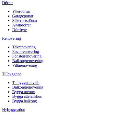
Dörrar
Ytterdörrar
Garageportar
Säkerhetsdörrar
Altandörrar
Dörrbyte
Renovering
Takrenovering
Fasadrenovering
Fönsterrenovering
Balkongrenovering
Villarenovering
Tillbyggnad
Tillbyggnad villa
Balkongrenovering
Bygga uterum
Bygga attefallshus
Bygga balkong
Nybyggnation