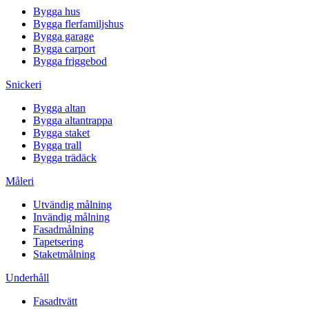
Bygga hus
Bygga flerfamiljshus
Bygga garage
Bygga carport
Bygga friggebod
Snickeri
Bygga altan
Bygga altantrappa
Bygga staket
Bygga trall
Bygga trädäck
Måleri
Utvändig målning
Invändig målning
Fasadmålning
Tapetsering
Staketmålning
Underhåll
Fasadtvätt