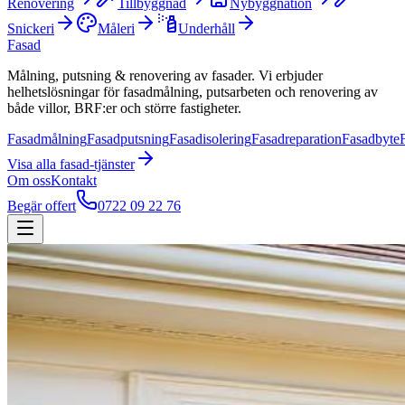
Renovering
Tillbyggnad
Nybyggnation
Snickeri
Måleri
Underhåll
Fasad
Målning, putsning & renovering av fasader. Vi erbjuder
helhetslösningar för fasadmålning, putsarbeten och renovering av
både villor, BRF:er och större fastigheter.
Fasadmålning
Fasadputsning
Fasadisolering
Fasadreparation
Fasadbyte
Visa alla
fasad
-tjänster
Om oss
Kontakt
Begär offert
0722 09 22 76