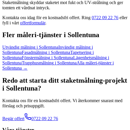
Staketmålning skyddar staketet mot fukt och UV-strålning och ger
tomten ett vårdnat intryck.
Kontakta oss idag för en kostnadsfri offert. Ring
0722 09 22 76
eller
fyll i vårt
offertformulär
.
Fler
måleri
-tjänster
i
Sollentuna
Utvändig målning
i
Sollentuna
Invändig målning
i
Sollentuna
Fasadmålning
i
Sollentuna
Tapetsering
i
Sollentuna
Fönstermålning
i
Sollentuna
Lägenhetsmålning
i
Sollentuna
Trapphusmålning
i
Sollentuna
Alla
måleri
-tjänster
i
Sollentuna
→
Redo att starta ditt
staketmålning
-projekt
i
Sollentuna
?
Kontakta oss för en kostnadsfri offert. Vi återkommer snarast med
förslag och prisuppgift.
Begär offert
0722 09 22 76
Våra tjänster