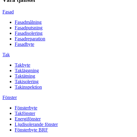
Fasad
Fasadmålning
Fasadputsning
Fasadisolering
Fasadreparation
Fasadbyte
Tak
Takbyte
Takläggning
Taktätning
Takisolering
Takinspektion
Fönster
Fönsterbyte
Takfönster
Energifönster
Ljudisolerande fönster
Fönsterbyte BRF