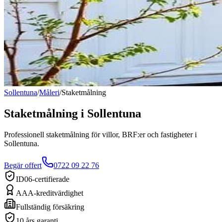
Sollentuna
/
Måleri
/
Staketmålning
Staketmålning
i
Sollentuna
Professionell staketmålning för villor, BRF:er och fastigheter i
Sollentuna.
Begär offert
0722 09 22 76
ID06-certifierade
AAA-kreditvärdighet
Fullständig försäkring
10 års garanti