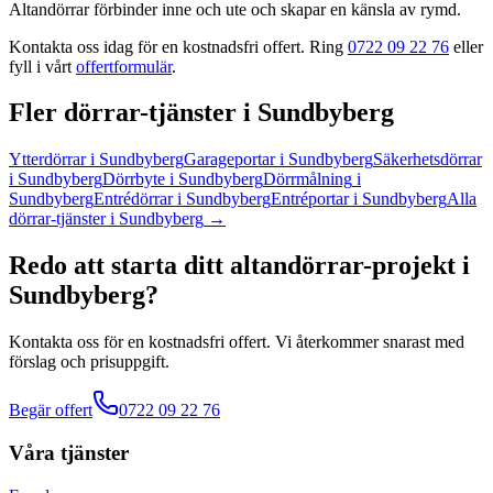
Altandörrar förbinder inne och ute och skapar en känsla av rymd.
Kontakta oss idag för en kostnadsfri offert. Ring
0722 09 22 76
eller
fyll i vårt
offertformulär
.
Fler
dörrar
-tjänster
i
Sundbyberg
Ytterdörrar
i
Sundbyberg
Garageportar
i
Sundbyberg
Säkerhetsdörrar
i
Sundbyberg
Dörrbyte
i
Sundbyberg
Dörrmålning
i
Sundbyberg
Entrédörrar
i
Sundbyberg
Entréportar
i
Sundbyberg
Alla
dörrar
-tjänster
i
Sundbyberg
→
Redo att starta ditt
altandörrar
-projekt
i
Sundbyberg
?
Kontakta oss för en kostnadsfri offert. Vi återkommer snarast med
förslag och prisuppgift.
Begär offert
0722 09 22 76
Våra tjänster