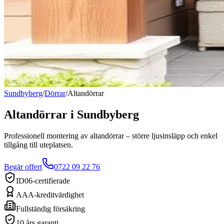
Sundbyberg
/
Dörrar
/
Altandörrar
Altandörrar
i
Sundbyberg
Professionell montering av altandörrar – större ljusinsläpp och enkel
tillgång till uteplatsen.
Begär offert
0722 09 22 76
ID06-certifierade
AAA-kreditvärdighet
Fullständig försäkring
10 års garanti