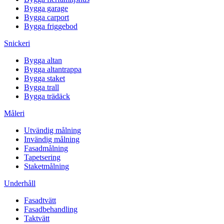
Bygga garage
Bygga carport
Bygga friggebod
Snickeri
Bygga altan
Bygga altantrappa
Bygga staket
Bygga trall
Bygga trädäck
Måleri
Utvändig målning
Invändig målning
Fasadmålning
Tapetsering
Staketmålning
Underhåll
Fasadtvätt
Fasadbehandling
Taktvätt