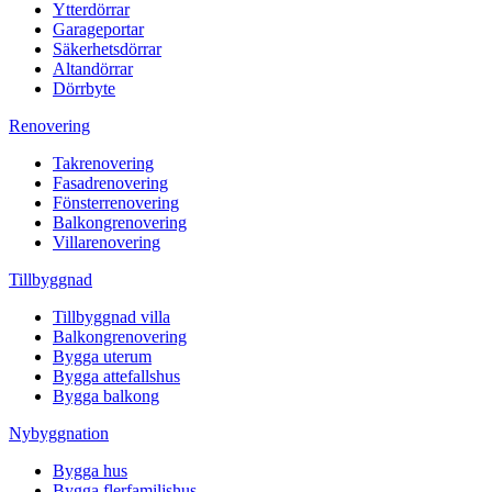
Ytterdörrar
Garageportar
Säkerhetsdörrar
Altandörrar
Dörrbyte
Renovering
Takrenovering
Fasadrenovering
Fönsterrenovering
Balkongrenovering
Villarenovering
Tillbyggnad
Tillbyggnad villa
Balkongrenovering
Bygga uterum
Bygga attefallshus
Bygga balkong
Nybyggnation
Bygga hus
Bygga flerfamiljshus