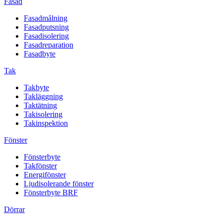
Fasad
Fasadmålning
Fasadputsning
Fasadisolering
Fasadreparation
Fasadbyte
Tak
Takbyte
Takläggning
Taktätning
Takisolering
Takinspektion
Fönster
Fönsterbyte
Takfönster
Energifönster
Ljudisolerande fönster
Fönsterbyte BRF
Dörrar