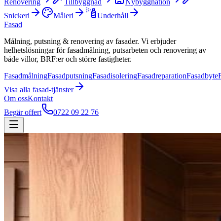
Renovering
Tillbyggnad
Nybyggnation
Snickeri
Måleri
Underhåll
Fasad
Målning, putsning & renovering av fasader. Vi erbjuder
helhetslösningar för fasadmålning, putsarbeten och renovering av
både villor, BRF:er och större fastigheter.
Fasadmålning
Fasadputsning
Fasadisolering
Fasadreparation
Fasadbyte
Visa alla
fasad
-tjänster
Om oss
Kontakt
Begär offert
0722 09 22 76