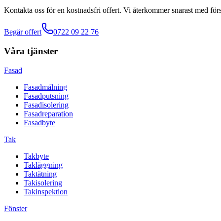
Kontakta oss för en kostnadsfri offert. Vi återkommer snarast med förs
Begär offert
0722 09 22 76
Våra tjänster
Fasad
Fasadmålning
Fasadputsning
Fasadisolering
Fasadreparation
Fasadbyte
Tak
Takbyte
Takläggning
Taktätning
Takisolering
Takinspektion
Fönster