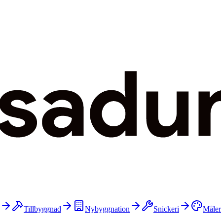
Tillbyggnad
Nybyggnation
Snickeri
Måler