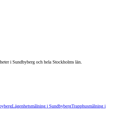
gheter
i
Sundbyberg
och hela
Stockholms län
.
byberg
Lägenhetsmålning
i
Sundbyberg
Trapphusmålning
i