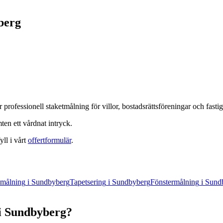
berg
 professionell
staketmålning
för villor, bostadsrättsföreningar och fasti
en ett vårdnat intryck.
yll i vårt
offertformulär
.
målning
i
Sundbyberg
Tapetsering
i
Sundbyberg
Fönstermålning
i
Sund
i
Sundbyberg
?