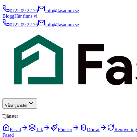
0722 09 22 76
info@fasadum.se
Blogg
Här finns vi
0722 09 22 76
info@fasadum.se
Våra tjänster
Tjänster
Fasad
Tak
Fönster
Dörrar
Renovering
Fasad