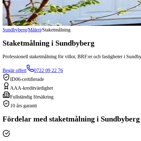
Sundbyberg
/
Måleri
/
Staketmålning
Staketmålning
i
Sundbyberg
Professionell staketmålning för villor, BRF:er och fastigheter i Sundb
Begär offert
0722 09 22 76
ID06-certifierade
AAA-kreditvärdighet
Fullständig försäkring
10 års garanti
Fördelar med
staketmålning
i
Sundbyberg