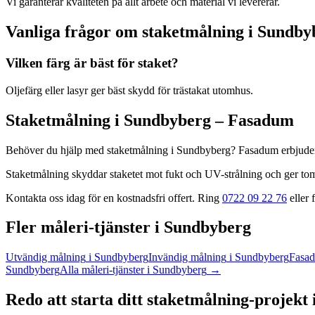
Vi garanterar kvaliteten på allt arbete och material vi levererar.
Vanliga frågor om
staketmålning
i
Sundby
Vilken färg är bäst för staket?
Oljefärg eller lasyr ger bäst skydd för trästakat utomhus.
Staketmålning
i
Sundbyberg
– Fasadum
Behöver du hjälp med
staketmålning
i
Sundbyberg
? Fasadum erbjuder
Staketmålning skyddar staketet mot fukt och UV-strålning och ger tomt
Kontakta oss idag för en kostnadsfri offert. Ring
0722 09 22 76
eller f
Fler
måleri
-tjänster
i
Sundbyberg
Utvändig målning
i
Sundbyberg
Invändig målning
i
Sundbyberg
Fasad
Sundbyberg
Alla
måleri
-tjänster
i
Sundbyberg
→
Redo att starta ditt
staketmålning
-projekt