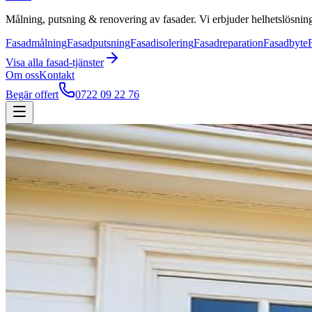
Målning, putsning & renovering av fasader. Vi erbjuder helhetslösning
Fasadmålning
Fasadputsning
Fasadisolering
Fasadreparation
Fasadbyte
Visa alla
fasad
-tjänster
Om oss
Kontakt
Begär offert
0722 09 22 76