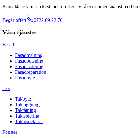
Kontakta oss för en kostnadsfri offert. Vi återkommer snarast med förs
Begär offert
0722 09 22 76
Våra tjänster
Fasad
Fasadmålning
Fasadputsning
Fasadisolering
Fasadreparation
Fasadbyte
Tak
Takbyte
Takläggning
Taktätning
Takisolering
Takinspektion
Fönster