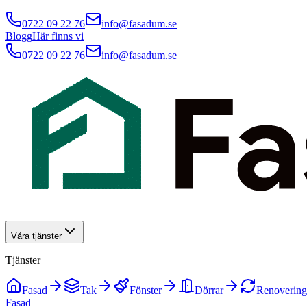
0722 09 22 76
info@fasadum.se
Blogg
Här finns vi
0722 09 22 76
info@fasadum.se
Våra tjänster
Tjänster
Fasad
Tak
Fönster
Dörrar
Renovering
Fasad