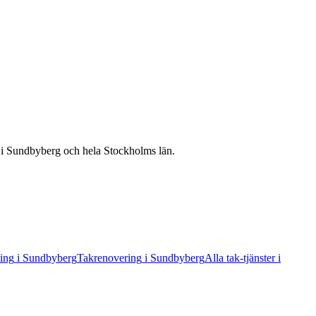
r
i
Sundbyberg
och hela
Stockholms län
.
ing
i
Sundbyberg
Takrenovering
i
Sundbyberg
Alla
tak
-tjänster
i