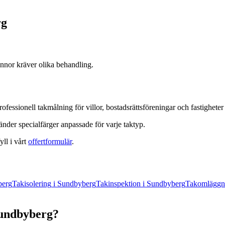
rg
annor kräver olika behandling.
rofessionell
takmålning
för villor, bostadsrättsföreningar och fastighete
nder specialfärger anpassade för varje taktyp.
yll i vårt
offertformulär
.
berg
Takisolering
i
Sundbyberg
Takinspektion
i
Sundbyberg
Takomläggn
undbyberg
?