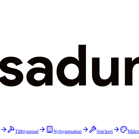
Tillbyggnad
Nybyggnation
Snickeri
Måler