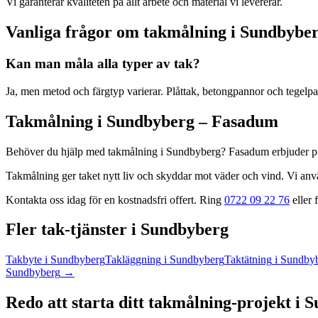
Vi garanterar kvaliteten på allt arbete och material vi levererar.
Vanliga frågor om
takmålning
i
Sundbybe
Kan man måla alla typer av tak?
Ja, men metod och färgtyp varierar. Plåttak, betongpannor och tegelp
Takmålning
i
Sundbyberg
– Fasadum
Behöver du hjälp med
takmålning
i
Sundbyberg
? Fasadum erbjuder p
Takmålning ger taket nytt liv och skyddar mot väder och vind. Vi anvä
Kontakta oss idag för en kostnadsfri offert. Ring
0722 09 22 76
eller f
Fler
tak
-tjänster
i
Sundbyberg
Takbyte
i
Sundbyberg
Takläggning
i
Sundbyberg
Taktätning
i
Sundby
Sundbyberg
→
Redo att starta ditt
takmålning
-projekt
i
S