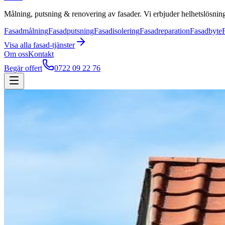
Målning, putsning & renovering av fasader. Vi erbjuder helhetslösning
Fasadmålning
Fasadputsning
Fasadisolering
Fasadreparation
Fasadbyte
Visa alla
fasad
-tjänster
Om oss
Kontakt
Begär offert
0722 09 22 76