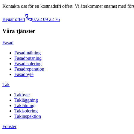
Kontakta oss för en kostnadsfri offert. Vi återkommer snarast med förs
Begär offert
0722 09 22 76
Våra tjänster
Fasad
Fasadmålning
Fasadputsning
Fasadisolering
Fasadreparation
Fasadbyte
Tak
Takbyte
Takläggning
Taktätning
Takisolering
Takinspektion
Fönster