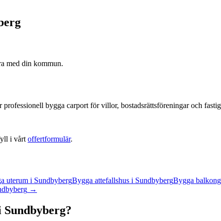
berg
era med din kommun.
 professionell
bygga carport
för villor, bostadsrättsföreningar och fasti
yll i vårt
offertformulär
.
a uterum
i
Sundbyberg
Bygga attefallshus
i
Sundbyberg
Bygga balkong
ndbyberg
→
i
Sundbyberg
?