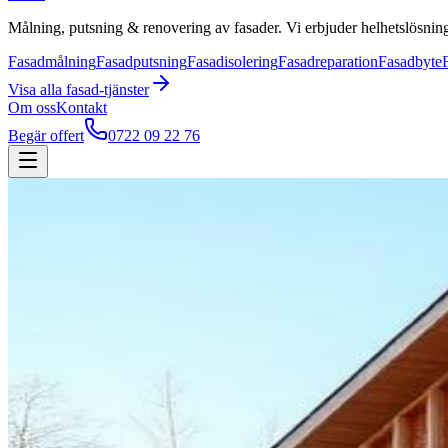
Målning, putsning & renovering av fasader. Vi erbjuder helhetslösning
Fasadmålning
Fasadputsning
Fasadisolering
Fasadreparation
Fasadbyte
Visa alla
fasad
-tjänster
Om oss
Kontakt
Begär offert
0722 09 22 76