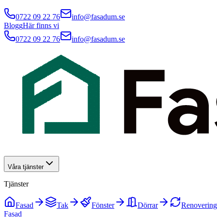
0722 09 22 76
info@fasadum.se
Blogg
Här finns vi
0722 09 22 76
info@fasadum.se
Våra tjänster
Tjänster
Fasad
Tak
Fönster
Dörrar
Renovering
Fasad