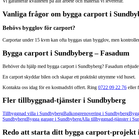
Vi garanterar kvaliteten på allt arbete och material vi levererar.
Vanliga frågor om
bygga carport
i
Sundby
Behövs bygglov för carport?
Carportar under 15 kvm kan ofta byggas utan bygglov, men kontroll
Bygga carport
i
Sundbyberg
– Fasadum
Behöver du hjälp med
bygga carport
i
Sundbyberg
? Fasadum erbjuder
En carport skyddar bilen och skapar ett praktiskt utrymme vid huset.
Kontakta oss idag för en kostnadsfri offert. Ring
0722 09 22 76
eller f
Fler
tillbyggnad
-tjänster
i
Sundbyberg
Tillbyggnad villa
i
Sundbyberg
Balkongrenovering
i
Sundbyberg
Bygg
Sundbyberg
Bygga garage
i
Sundbyberg
Alla
tillbyggnad
-tjänster
i
Su
Redo att starta ditt
bygga carport
-projekt