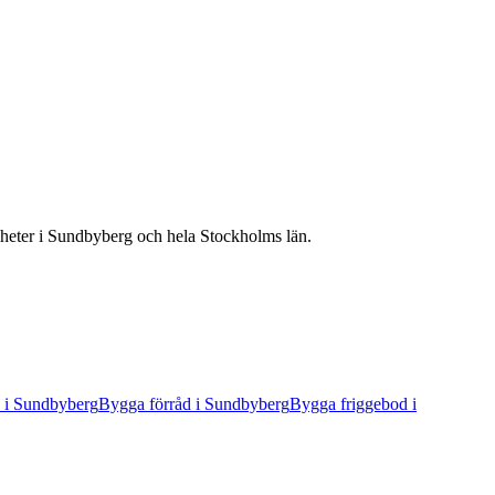
gheter
i
Sundbyberg
och hela
Stockholms län
.
i
Sundbyberg
Bygga förråd
i
Sundbyberg
Bygga friggebod
i