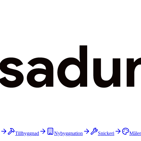
Tillbyggnad
Nybyggnation
Snickeri
Måler