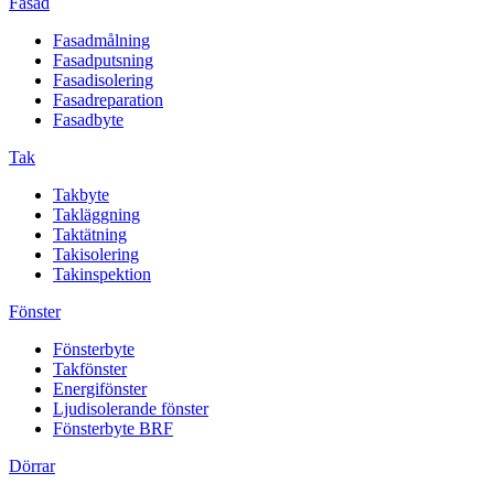
Fasad
Fasadmålning
Fasadputsning
Fasadisolering
Fasadreparation
Fasadbyte
Tak
Takbyte
Takläggning
Taktätning
Takisolering
Takinspektion
Fönster
Fönsterbyte
Takfönster
Energifönster
Ljudisolerande fönster
Fönsterbyte BRF
Dörrar