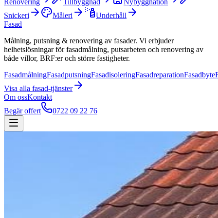
Renovering
Tillbyggnad
Nybyggnation
Snickeri
Måleri
Underhåll
Fasad
Målning, putsning & renovering av fasader. Vi erbjuder
helhetslösningar för fasadmålning, putsarbeten och renovering av
både villor, BRF:er och större fastigheter.
Fasadmålning
Fasadputsning
Fasadisolering
Fasadreparation
Fasadbyte
Visa alla
fasad
-tjänster
Om oss
Kontakt
Begär offert
0722 09 22 76