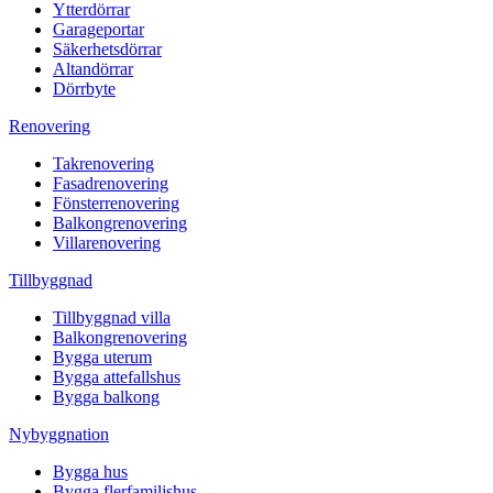
Ytterdörrar
Garageportar
Säkerhetsdörrar
Altandörrar
Dörrbyte
Renovering
Takrenovering
Fasadrenovering
Fönsterrenovering
Balkongrenovering
Villarenovering
Tillbyggnad
Tillbyggnad villa
Balkongrenovering
Bygga uterum
Bygga attefallshus
Bygga balkong
Nybyggnation
Bygga hus
Bygga flerfamiljshus