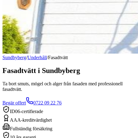
Sundbyberg
/
Underhåll
/
Fasadtvätt
Fasadtvätt
i
Sundbyberg
Ta bort smuts, mögel och alger från fasaden med professionell
fasadtvätt.
Begär offert
0722 09 22 76
ID06-certifierade
AAA-kreditvärdighet
Fullständig försäkring
10 års garanti