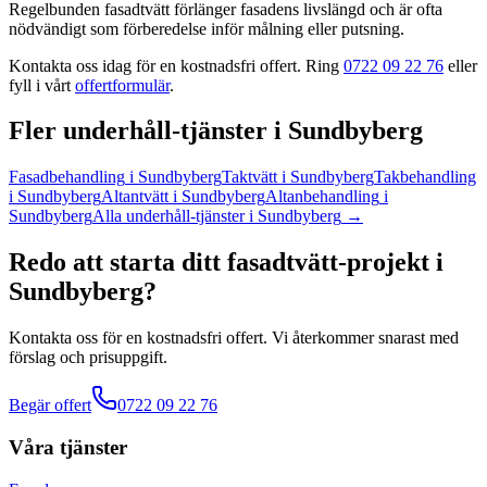
Regelbunden fasadtvätt förlänger fasadens livslängd och är ofta
nödvändigt som förberedelse inför målning eller putsning.
Kontakta oss idag för en kostnadsfri offert. Ring
0722 09 22 76
eller
fyll i vårt
offertformulär
.
Fler
underhåll
-tjänster
i
Sundbyberg
Fasadbehandling
i
Sundbyberg
Taktvätt
i
Sundbyberg
Takbehandling
i
Sundbyberg
Altantvätt
i
Sundbyberg
Altanbehandling
i
Sundbyberg
Alla
underhåll
-tjänster
i
Sundbyberg
→
Redo att starta ditt
fasadtvätt
-projekt
i
Sundbyberg
?
Kontakta oss för en kostnadsfri offert. Vi återkommer snarast med
förslag och prisuppgift.
Begär offert
0722 09 22 76
Våra tjänster