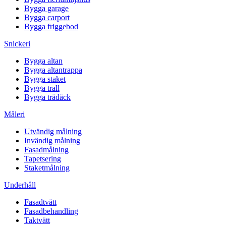
Bygga garage
Bygga carport
Bygga friggebod
Snickeri
Bygga altan
Bygga altantrappa
Bygga staket
Bygga trall
Bygga trädäck
Måleri
Utvändig målning
Invändig målning
Fasadmålning
Tapetsering
Staketmålning
Underhåll
Fasadtvätt
Fasadbehandling
Taktvätt