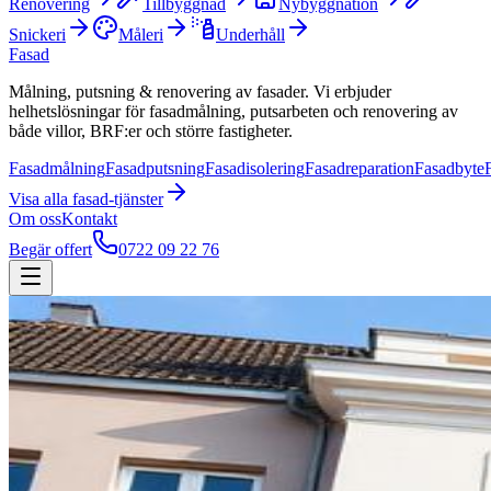
Renovering
Tillbyggnad
Nybyggnation
Snickeri
Måleri
Underhåll
Fasad
Målning, putsning & renovering av fasader. Vi erbjuder
helhetslösningar för fasadmålning, putsarbeten och renovering av
både villor, BRF:er och större fastigheter.
Fasadmålning
Fasadputsning
Fasadisolering
Fasadreparation
Fasadbyte
Visa alla
fasad
-tjänster
Om oss
Kontakt
Begär offert
0722 09 22 76