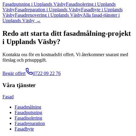
Fasadputsning
i
Upplands Väsby
Fasadisolering
i
Upplands
Väsby
Fasadreparation
i
Upplands Väsby
Fasadbyte
i
Upplands
Väsby
Fasadrenovering
i
Upplands Väsby
Alla
fasad
-tjänster
i
Upplands Väsby
→
Redo att starta ditt
fasadmålning
-projekt
i
Upplands Väsby
?
Kontakta oss för en kostnadsfri offert. Vi återkommer snarast med
förslag och prisuppgift.
Begär offert
0722 09 22 76
Våra tjänster
Fasad
Fasadmålning
Fasadputsning
Fasadisolering
Fasadreparation
Fasadbyte