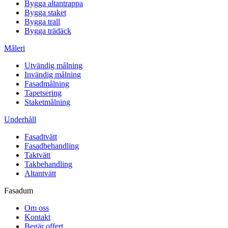
Bygga altantrappa
Bygga staket
Bygga trall
Bygga trädäck
Måleri
Utvändig målning
Invändig målning
Fasadmålning
Tapetsering
Staketmålning
Underhåll
Fasadtvätt
Fasadbehandling
Taktvätt
Takbehandling
Altantvätt
Fasadum
Om oss
Kontakt
Begär offert