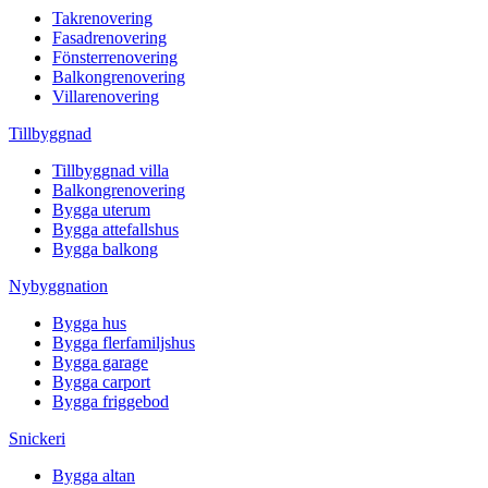
Takrenovering
Fasadrenovering
Fönsterrenovering
Balkongrenovering
Villarenovering
Tillbyggnad
Tillbyggnad villa
Balkongrenovering
Bygga uterum
Bygga attefallshus
Bygga balkong
Nybyggnation
Bygga hus
Bygga flerfamiljshus
Bygga garage
Bygga carport
Bygga friggebod
Snickeri
Bygga altan