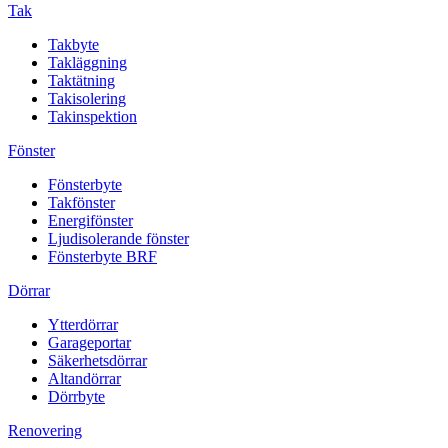
Tak
Takbyte
Takläggning
Taktätning
Takisolering
Takinspektion
Fönster
Fönsterbyte
Takfönster
Energifönster
Ljudisolerande fönster
Fönsterbyte BRF
Dörrar
Ytterdörrar
Garageportar
Säkerhetsdörrar
Altandörrar
Dörrbyte
Renovering