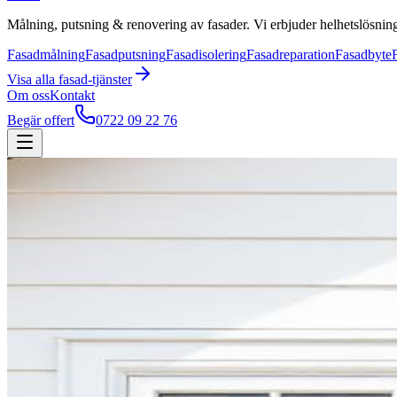
Målning, putsning & renovering av fasader. Vi erbjuder helhetslösning
Fasadmålning
Fasadputsning
Fasadisolering
Fasadreparation
Fasadbyte
Visa alla
fasad
-tjänster
Om oss
Kontakt
Begär offert
0722 09 22 76