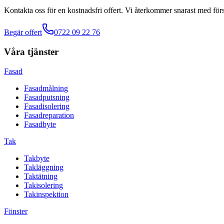
Kontakta oss för en kostnadsfri offert. Vi återkommer snarast med förs
Begär offert
0722 09 22 76
Våra tjänster
Fasad
Fasadmålning
Fasadputsning
Fasadisolering
Fasadreparation
Fasadbyte
Tak
Takbyte
Takläggning
Taktätning
Takisolering
Takinspektion
Fönster