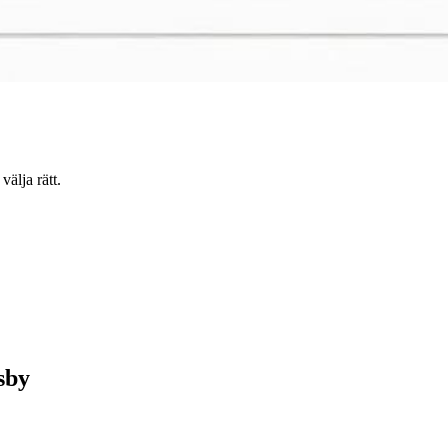
älja rätt.
sby