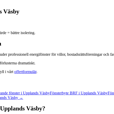
s Väsby
de = bättre isolering.
m
uder professionell
energifönster
för villor, bostadsrättsföreningar och fa
örlusterna dramatiskt.
yll i vårt
offertformulär
.
rande fönster
i
Upplands Väsby
Fönsterbyte BRF
i
Upplands Väsby
Fön
ands Väsby
→
Upplands Väsby
?