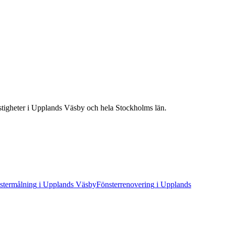
stigheter
i
Upplands Väsby
och hela
Stockholms län
.
stermålning
i
Upplands Väsby
Fönsterrenovering
i
Upplands