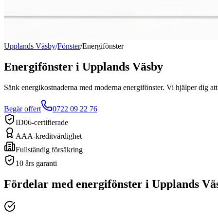
Upplands Väsby
/
Fönster
/
Energifönster
Energifönster
i
Upplands Väsby
Sänk energikostnaderna med moderna energifönster. Vi hjälper dig att v
Begär offert
0722 09 22 76
ID06-certifierade
AAA-kreditvärdighet
Fullständig försäkring
10 års garanti
Fördelar med
energifönster
i
Upplands Vä