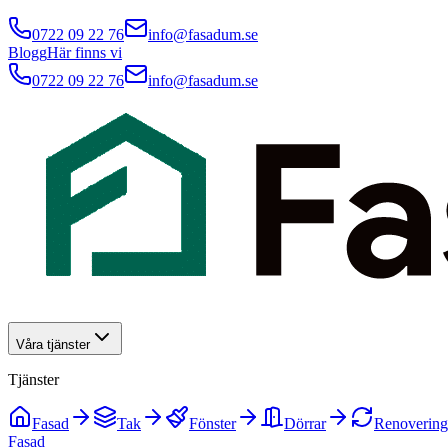
0722 09 22 76
info@fasadum.se
Blogg
Här finns vi
0722 09 22 76
info@fasadum.se
Våra tjänster
Tjänster
Fasad
Tak
Fönster
Dörrar
Renovering
Fasad