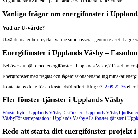
Vi garanterar kvaliteten på allt arbete och material vi levererar.
Vanliga frågor om
energifönster
i
Uppland
Vad är U-värde?
U-värde mäter hur mycket värme som passerar genom glaset. Lägre vär
Energifönster
i
Upplands Väsby
– Fasadu
Behöver du hjälp med
energifönster
i
Upplands Väsby
? Fasadum erbj
Energifönster med treglas och lågemissionsbehandling minskar energif
Kontakta oss idag för en kostnadsfri offert. Ring
0722 09 22 76
eller f
Fler
fönster
-tjänster
i
Upplands Väsby
Fönsterbyte
i
Upplands Väsby
Takfönster
i
Upplands Väsby
Ljudisole
Väsby
Fönsterreparation
i
Upplands Väsby
Alla
fönster
-tjänster
i
Uppl
Redo att starta ditt
energifönster
-projekt
i