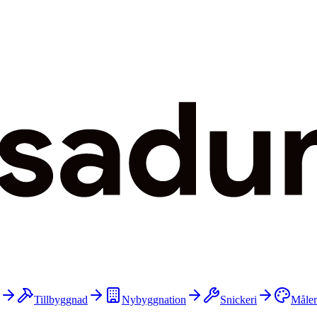
Tillbyggnad
Nybyggnation
Snickeri
Måler