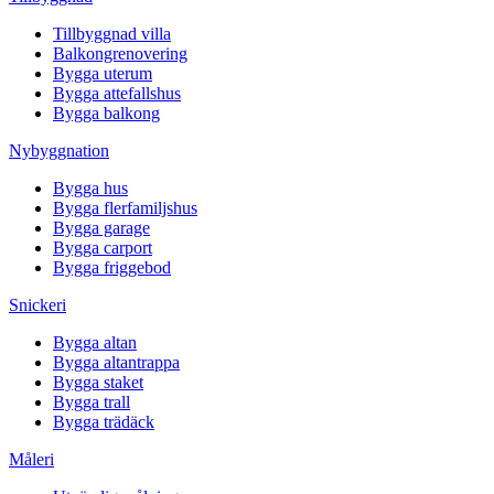
Tillbyggnad villa
Balkongrenovering
Bygga uterum
Bygga attefallshus
Bygga balkong
Nybyggnation
Bygga hus
Bygga flerfamiljshus
Bygga garage
Bygga carport
Bygga friggebod
Snickeri
Bygga altan
Bygga altantrappa
Bygga staket
Bygga trall
Bygga trädäck
Måleri