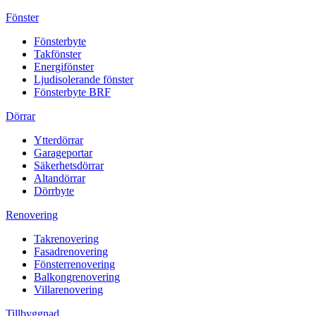
Fönster
Fönsterbyte
Takfönster
Energifönster
Ljudisolerande fönster
Fönsterbyte BRF
Dörrar
Ytterdörrar
Garageportar
Säkerhetsdörrar
Altandörrar
Dörrbyte
Renovering
Takrenovering
Fasadrenovering
Fönsterrenovering
Balkongrenovering
Villarenovering
Tillbyggnad