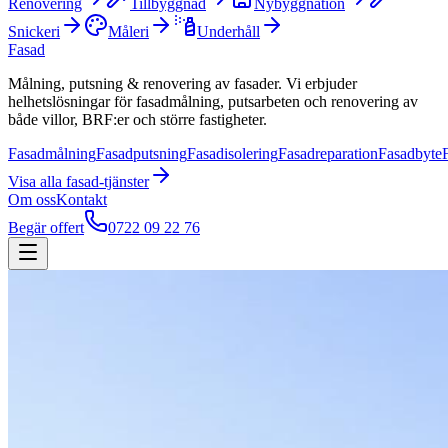
Renovering
Tillbyggnad
Nybyggnation
Snickeri
Måleri
Underhåll
Fasad
Målning, putsning & renovering av fasader. Vi erbjuder
helhetslösningar för fasadmålning, putsarbeten och renovering av
både villor, BRF:er och större fastigheter.
Fasadmålning
Fasadputsning
Fasadisolering
Fasadreparation
Fasadbyte
Visa alla
fasad
-tjänster
Om oss
Kontakt
Begär offert
0722 09 22 76