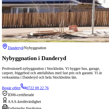
Danderyd
/
Nybyggnation
Nybyggnation
i
Danderyd
Professionell nybyggnation i Stockholm. Vi bygger hus, garage,
carport, friggebod och attefallshus med fast pris och garanti.
Vi är
verksamma
i
Danderyd
och hela
Stockholms län
.
Begär offert
0722 09 22 76
ID06-certifierade
AAA-kreditvärdighet
Fullständig försäkring