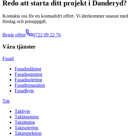
Redo att starta ditt projekt
i
Danderyd
?
Kontakta oss för en kostnadsfri offert. Vi återkommer snarast med
förslag och prisuppgift.
Begär offert
0722 09 22 76
Våra tjänster
Fasad
Fasadmålning
Fasadputsning
Fasadisolering
Fasadreparation
Fasadbyte
Tak
Takbyte
Takläggning
Taktätning
Takisolering
Takinspektion