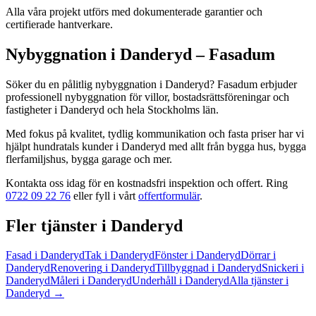
Alla våra projekt utförs med dokumenterade garantier och
certifierade hantverkare.
Nybyggnation
i
Danderyd
– Fasadum
Söker du en pålitlig
nybyggnation
i
Danderyd
? Fasadum erbjuder
professionell
nybyggnation
för villor, bostadsrättsföreningar och
fastigheter
i
Danderyd
och hela
Stockholms län
.
Med fokus på kvalitet, tydlig kommunikation och fasta priser har vi
hjälpt hundratals kunder
i
Danderyd
med allt från
bygga hus, bygga
flerfamiljshus, bygga garage
och mer.
Kontakta oss idag för en kostnadsfri inspektion och offert. Ring
0722 09 22 76
eller fyll i vårt
offertformulär
.
Fler tjänster
i
Danderyd
Fasad
i
Danderyd
Tak
i
Danderyd
Fönster
i
Danderyd
Dörrar
i
Danderyd
Renovering
i
Danderyd
Tillbyggnad
i
Danderyd
Snickeri
i
Danderyd
Måleri
i
Danderyd
Underhåll
i
Danderyd
Alla tjänster
i
Danderyd
→