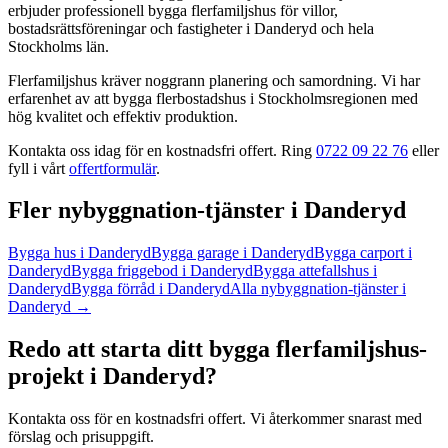
erbjuder professionell
bygga flerfamiljshus
för villor,
bostadsrättsföreningar och fastigheter
i
Danderyd
och hela
Stockholms län
.
Flerfamiljshus kräver noggrann planering och samordning. Vi har
erfarenhet av att bygga flerbostadshus i Stockholmsregionen med
hög kvalitet och effektiv produktion.
Kontakta oss idag för en kostnadsfri offert. Ring
0722 09 22 76
eller
fyll i vårt
offertformulär
.
Fler
nybyggnation
-tjänster
i
Danderyd
Bygga hus
i
Danderyd
Bygga garage
i
Danderyd
Bygga carport
i
Danderyd
Bygga friggebod
i
Danderyd
Bygga attefallshus
i
Danderyd
Bygga förråd
i
Danderyd
Alla
nybyggnation
-tjänster
i
Danderyd
→
Redo att starta ditt
bygga flerfamiljshus
-
projekt
i
Danderyd
?
Kontakta oss för en kostnadsfri offert. Vi återkommer snarast med
förslag och prisuppgift.