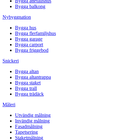
Bygga attefallshus
Bygga balkong
Nybyggnation
Bygga hus
Bygga flerfamiljshus
Bygga garage
Bygga carport
Bygga friggebod
Snickeri
Bygga altan
Bygga altantrappa
Bygga staket
Bygga trall
Bygga trädäck
Måleri
Utvändig målning
Invändig målning
Fasadmålning
Tapetsering
Staketmålning