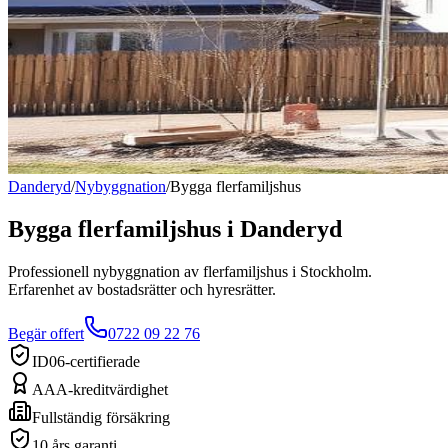
Danderyd
/
Nybyggnation
/
Bygga flerfamiljshus
Bygga flerfamiljshus
i
Danderyd
Professionell nybyggnation av flerfamiljshus i Stockholm.
Erfarenhet av bostadsrätter och hyresrätter.
Begär offert
0722 09 22 76
ID06-certifierade
AAA-kreditvärdighet
Fullständig försäkring
10 års garanti