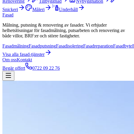
Renovering
Tillbyggnad
Nybyggnation
Snickeri
Måleri
Underhåll
Fasad
Målning, putsning & renovering av fasader. Vi erbjuder
helhetslösningar för fasadmålning, putsarbeten och renovering av
både villor, BRF:er och större fastigheter.
Fasadmålning
Fasadputsning
Fasadisolering
Fasadreparation
Fasadbyte
Visa alla
fasad
-tjänster
Om oss
Kontakt
Begär offert
0722 09 22 76