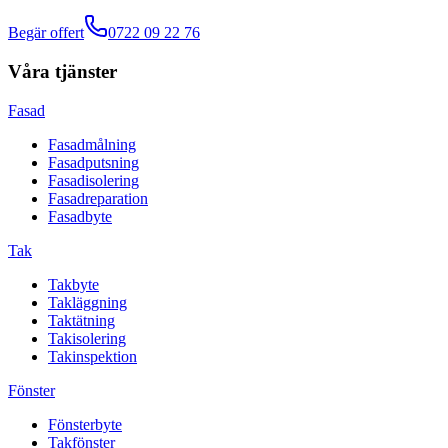
Begär offert
0722 09 22 76
Våra tjänster
Fasad
Fasadmålning
Fasadputsning
Fasadisolering
Fasadreparation
Fasadbyte
Tak
Takbyte
Takläggning
Taktätning
Takisolering
Takinspektion
Fönster
Fönsterbyte
Takfönster