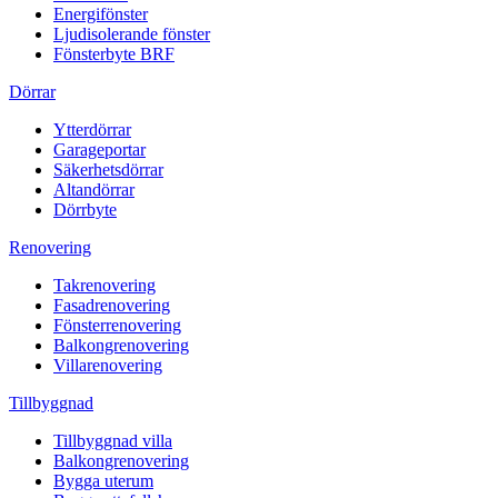
Energifönster
Ljudisolerande fönster
Fönsterbyte BRF
Dörrar
Ytterdörrar
Garageportar
Säkerhetsdörrar
Altandörrar
Dörrbyte
Renovering
Takrenovering
Fasadrenovering
Fönsterrenovering
Balkongrenovering
Villarenovering
Tillbyggnad
Tillbyggnad villa
Balkongrenovering
Bygga uterum