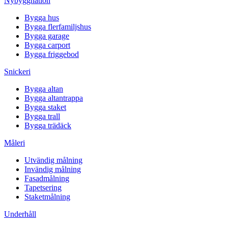
Nybyggnation
Bygga hus
Bygga flerfamiljshus
Bygga garage
Bygga carport
Bygga friggebod
Snickeri
Bygga altan
Bygga altantrappa
Bygga staket
Bygga trall
Bygga trädäck
Måleri
Utvändig målning
Invändig målning
Fasadmålning
Tapetsering
Staketmålning
Underhåll