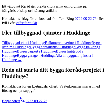
Ett välbyggt förråd ger praktisk förvaring och ordning på
trädgårdsredskap och säsongsartiklar.
Kontakta oss idag för en kostnadsfri offert. Ring
0722 09 22 76
eller
fyll i vårt
offertformulär
.
Fler
tillbyggnad
-tjänster
i
Huddinge
Tillbyggnad villa
i
Huddinge
Balkongrenovering
i
Huddinge
Bygga
uterum
i
Huddinge
Bygga attefallshus
i
Huddinge
Bygga balkong
i
Huddinge
Bygga carport
i
Huddinge
Bygga friggebod
i
Huddinge
Bygga garage
i
Huddinge
Alla
tillbyggnad
-tjänster
i
Huddinge
→
Redo att starta ditt
bygga förråd
-projekt
i
Huddinge
?
Kontakta oss för en kostnadsfri offert. Vi återkommer snarast med
förslag och prisuppgift.
Begär offert
0722 09 22 76