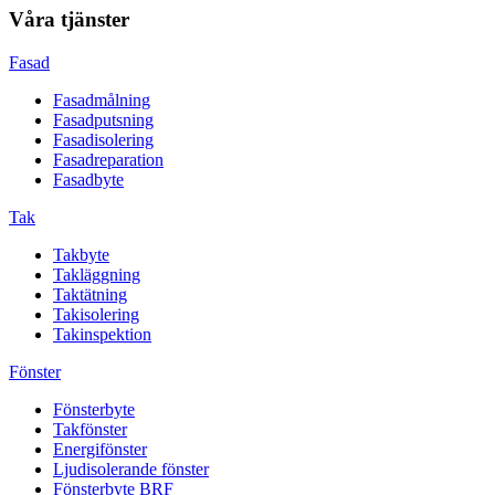
Våra tjänster
Fasad
Fasadmålning
Fasadputsning
Fasadisolering
Fasadreparation
Fasadbyte
Tak
Takbyte
Takläggning
Taktätning
Takisolering
Takinspektion
Fönster
Fönsterbyte
Takfönster
Energifönster
Ljudisolerande fönster
Fönsterbyte BRF