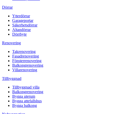
Dörrar
Ytterdörrar
Garageportar
Säkerhetsdörrar
Altandörrar
Dörrbyte
Renovering
Takrenovering
Fasadrenovering
Fönsterrenovering
Balkongrenovering
Villarenovering
Tillbyggnad
Tillbyggnad villa
Balkongrenovering
Bygga uterum
Bygga attefallshus
Bygga balkong