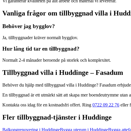
Vi garanterar kvaliteten på allt arbete och material vi levererar.
Vanliga frågor om
tillbyggnad villa
i
Hudd
Behöver jag bygglov?
Ja, tillbyggnader kräver normalt bygglov.
Hur lång tid tar en tillbyggnad?
Normalt 2-4 månader beroende på storlek och komplexitet.
Tillbyggnad villa
i
Huddinge
– Fasadum
Behöver du hjälp med
tillbyggnad villa
i
Huddinge
? Fasadum erbjude
En tillbyggnad är ett utmärkt sätt att skapa mer boendeutrymme utan att
Kontakta oss idag för en kostnadsfri offert. Ring
0722 09 22 76
eller f
Fler
tillbyggnad
-tjänster
i
Huddinge
Balkongrenovering
i
Huddinge
Bygga uterum
i
Huddinge
Bygga attefa