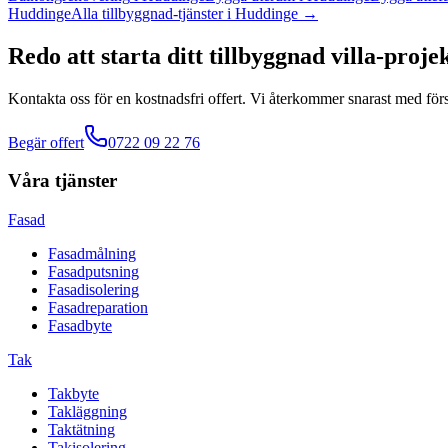
Huddinge
Alla
tillbyggnad
-tjänster
i
Huddinge
→
Redo att starta ditt
tillbyggnad villa
-proje
Kontakta oss för en kostnadsfri offert. Vi återkommer snarast med förs
Begär offert
0722 09 22 76
Våra tjänster
Fasad
Fasadmålning
Fasadputsning
Fasadisolering
Fasadreparation
Fasadbyte
Tak
Takbyte
Takläggning
Taktätning
Takisolering