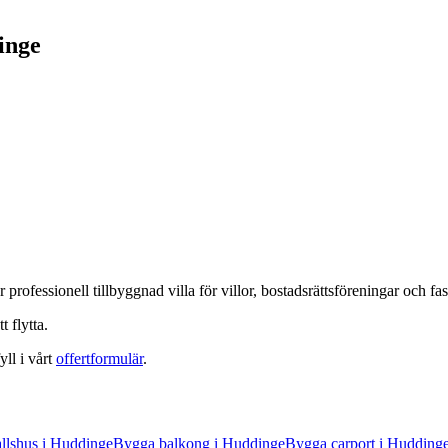
inge
r professionell
tillbyggnad villa
för villor, bostadsrättsföreningar och fa
 flytta.
yll i vårt
offertformulär
.
llshus
i
Huddinge
Bygga balkong
i
Huddinge
Bygga carport
i
Hudding