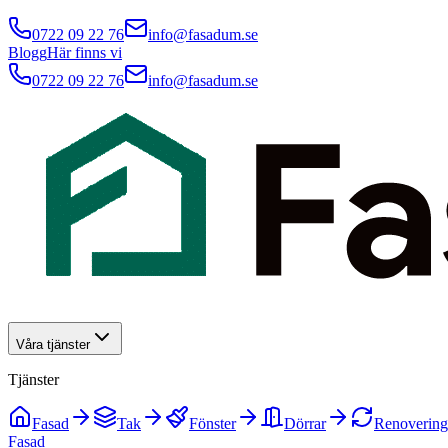
0722 09 22 76
info@fasadum.se
Blogg
Här finns vi
0722 09 22 76
info@fasadum.se
Våra tjänster
Tjänster
Fasad
Tak
Fönster
Dörrar
Renovering
Fasad