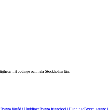
stigheter
i
Huddinge
och hela
Stockholms län
.
e
Bygga förråd
i
Huddinge
Bygga friggebod
i
Huddinge
Bygga garage
i