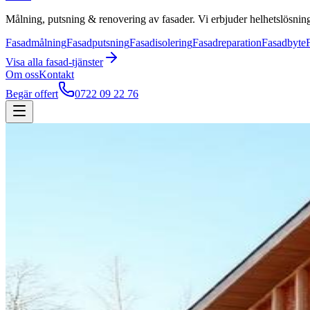
Målning, putsning & renovering av fasader. Vi erbjuder helhetslösning
Fasadmålning
Fasadputsning
Fasadisolering
Fasadreparation
Fasadbyte
Visa alla
fasad
-tjänster
Om oss
Kontakt
Begär offert
0722 09 22 76