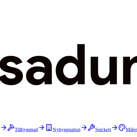
Tillbyggnad
Nybyggnation
Snickeri
Måler