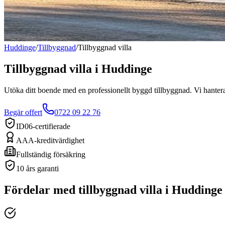
Huddinge
/
Tillbyggnad
/
Tillbyggnad villa
Tillbyggnad villa
i
Huddinge
Utöka ditt boende med en professionellt byggd tillbyggnad. Vi hanterar a
Begär offert
0722 09 22 76
ID06-certifierade
AAA-kreditvärdighet
Fullständig försäkring
10 års garanti
Fördelar med
tillbyggnad villa
i
Huddinge