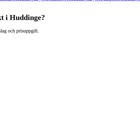
kt
i
Huddinge
?
lag och prisuppgift.