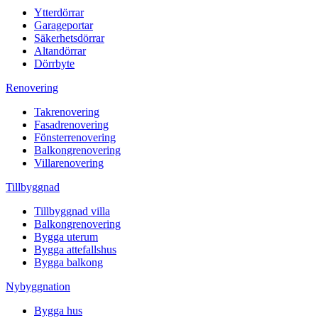
Ytterdörrar
Garageportar
Säkerhetsdörrar
Altandörrar
Dörrbyte
Renovering
Takrenovering
Fasadrenovering
Fönsterrenovering
Balkongrenovering
Villarenovering
Tillbyggnad
Tillbyggnad villa
Balkongrenovering
Bygga uterum
Bygga attefallshus
Bygga balkong
Nybyggnation
Bygga hus