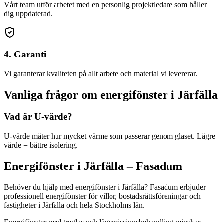
Vårt team utför arbetet med en personlig projektledare som håller
dig uppdaterad.
4. Garanti
Vi garanterar kvaliteten på allt arbete och material vi levererar.
Vanliga frågor om
energifönster
i
Järfälla
Vad är U-värde?
U-värde mäter hur mycket värme som passerar genom glaset. Lägre
värde = bättre isolering.
Energifönster
i
Järfälla
– Fasadum
Behöver du hjälp med
energifönster
i
Järfälla
? Fasadum erbjuder
professionell
energifönster
för villor, bostadsrättsföreningar och
fastigheter
i
Järfälla
och hela
Stockholms län
.
Energifönster med treglas och lågemissionsbehandling minskar