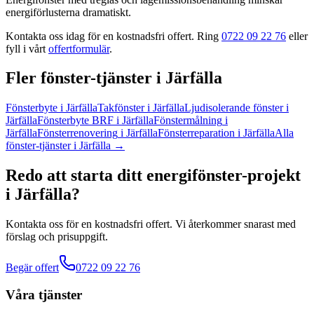
energiförlusterna dramatiskt.
Kontakta oss idag för en kostnadsfri offert. Ring
0722 09 22 76
eller
fyll i vårt
offertformulär
.
Fler
fönster
-tjänster
i
Järfälla
Fönsterbyte
i
Järfälla
Takfönster
i
Järfälla
Ljudisolerande fönster
i
Järfälla
Fönsterbyte BRF
i
Järfälla
Fönstermålning
i
Järfälla
Fönsterrenovering
i
Järfälla
Fönsterreparation
i
Järfälla
Alla
fönster
-tjänster
i
Järfälla
→
Redo att starta ditt
energifönster
-projekt
i
Järfälla
?
Kontakta oss för en kostnadsfri offert. Vi återkommer snarast med
förslag och prisuppgift.
Begär offert
0722 09 22 76
Våra tjänster