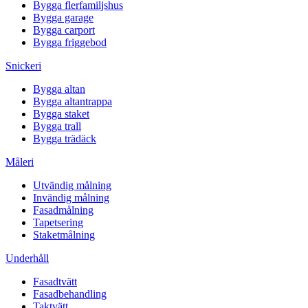
Bygga flerfamiljshus
Bygga garage
Bygga carport
Bygga friggebod
Snickeri
Bygga altan
Bygga altantrappa
Bygga staket
Bygga trall
Bygga trädäck
Måleri
Utvändig målning
Invändig målning
Fasadmålning
Tapetsering
Staketmålning
Underhåll
Fasadtvätt
Fasadbehandling
Taktvätt