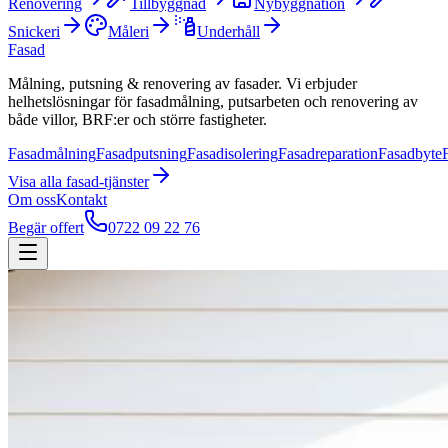
Renovering
Tillbyggnad
Nybyggnation
Snickeri
Måleri
Underhåll
Fasad
Målning, putsning & renovering av fasader. Vi erbjuder
helhetslösningar för fasadmålning, putsarbeten och renovering av
både villor, BRF:er och större fastigheter.
Fasadmålning
Fasadputsning
Fasadisolering
Fasadreparation
Fasadbyte
Visa alla
fasad
-tjänster
Om oss
Kontakt
Begär offert
0722 09 22 76