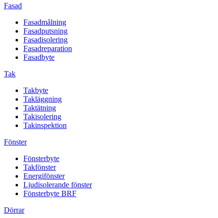
Fasad
Fasadmålning
Fasadputsning
Fasadisolering
Fasadreparation
Fasadbyte
Tak
Takbyte
Takläggning
Taktätning
Takisolering
Takinspektion
Fönster
Fönsterbyte
Takfönster
Energifönster
Ljudisolerande fönster
Fönsterbyte BRF
Dörrar