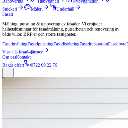
Renovering
Tillbyggnad
Nybyggnation
Snickeri
Måleri
Underhåll
Fasad
Målning, putsning & renovering av fasader. Vi erbjuder
helhetslösningar för fasadmålning, putsarbeten och renovering av
både villor, BRF:er och större fastigheter.
Fasadmålning
Fasadputsning
Fasadisolering
Fasadreparation
Fasadbyte
Visa alla
fasad
-tjänster
Om oss
Kontakt
Begär offert
0722 09 22 76