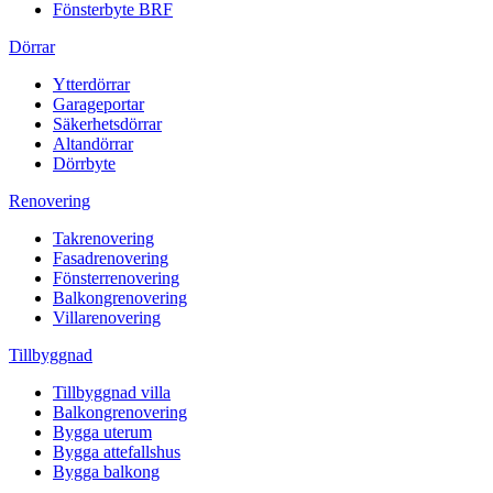
Fönsterbyte BRF
Dörrar
Ytterdörrar
Garageportar
Säkerhetsdörrar
Altandörrar
Dörrbyte
Renovering
Takrenovering
Fasadrenovering
Fönsterrenovering
Balkongrenovering
Villarenovering
Tillbyggnad
Tillbyggnad villa
Balkongrenovering
Bygga uterum
Bygga attefallshus
Bygga balkong