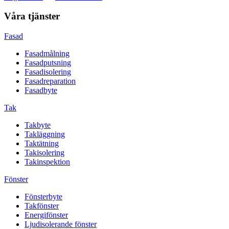
Våra tjänster
Fasad
Fasadmålning
Fasadputsning
Fasadisolering
Fasadreparation
Fasadbyte
Tak
Takbyte
Takläggning
Taktätning
Takisolering
Takinspektion
Fönster
Fönsterbyte
Takfönster
Energifönster
Ljudisolerande fönster