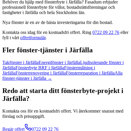
Behöver du hjälp med
fönsterbyte
i
Järfälla
? Fasadum erbjuder
professionell
fönsterbyte
för villor, bostadsrättsföreningar och
fastigheter
i
Järfälla
och hela
Stockholms län
.
Nya fönster är en av de bästa investeringarna för din bostad.
Kontakta oss idag för en kostnadsfri offert. Ring
0722 09 22 76
eller
fyll i vårt
offertformulär
.
Fler
fönster
-tjänster
i
Järfälla
Takfönster
i
Järfälla
Energifönster
i
Järfälla
Ljudisolerande fönster
i
Järfälla
Fönsterbyte BRF
i
Järfälla
Fönstermålning
i
Järfälla
Fönsterrenovering
i
Järfälla
Fönsterreparation
i
Järfälla
Alla
fönster
-tjänster
i
Järfälla
→
Redo att starta ditt
fönsterbyte
-projekt
i
Järfälla
?
Kontakta oss för en kostnadsfri offert. Vi återkommer snarast med
förslag och prisuppgift.
Begär offert
0722 09 22 76