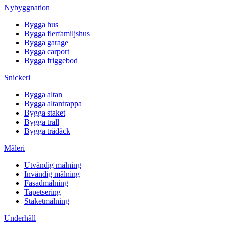
Nybyggnation
Bygga hus
Bygga flerfamiljshus
Bygga garage
Bygga carport
Bygga friggebod
Snickeri
Bygga altan
Bygga altantrappa
Bygga staket
Bygga trall
Bygga trädäck
Måleri
Utvändig målning
Invändig målning
Fasadmålning
Tapetsering
Staketmålning
Underhåll