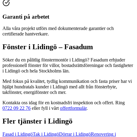
Garanti på arbetet
Alla våra projekt utförs med dokumenterade garantier och
certifierade hantverkare.
Fönster
i
Lidingö
– Fasadum
Söker du en pålitlig
fönstermontör
i
Lidingö
? Fasadum erbjuder
professionell
fönster
för villor, bostadsrättsföreningar och fastigheter
i
Lidingö
och hela
Stockholms län
.
Med fokus på kvalitet, tydlig kommunikation och fasta priser har vi
hjälpt hundratals kunder
i
Lidingö
med allt från
fönsterbyte,
takfönster, energifönster
och mer.
Kontakta oss idag för en kostnadsfri inspektion och offert. Ring
0722 09 22 76
eller fyll i vårt
offertformulär
.
Fler tjänster
i
Lidingö
Fasad
i
Lidingö
Tak
i
Lidingö
Dörrar
i
Lidingö
Renovering
i