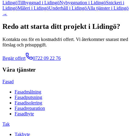
Lidingö
Tillbyggnad
i
Lidingö
Nybyggnation
i
Lidingö
Snickeri
i
Lidingö
Måleri
i
Lidingö
Underhåll
i
Lidingö
Alla tjänster
i
Lidingö
→
Redo att starta ditt projekt
i
Lidingö
?
Kontakta oss för en kostnadsfri offert. Vi återkommer snarast med
förslag och prisuppgift.
Begär offert
0722 09 22 76
Våra tjänster
Fasad
Fasadmålning
Fasadputsning
Fasadisolering
Fasadreparation
Fasadbyte
Tak
Takbyte