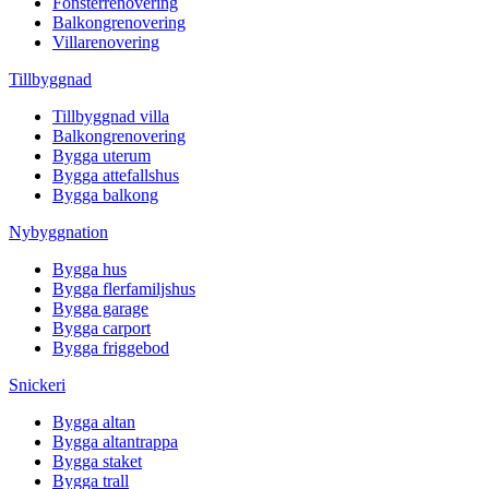
Fönsterrenovering
Balkongrenovering
Villarenovering
Tillbyggnad
Tillbyggnad villa
Balkongrenovering
Bygga uterum
Bygga attefallshus
Bygga balkong
Nybyggnation
Bygga hus
Bygga flerfamiljshus
Bygga garage
Bygga carport
Bygga friggebod
Snickeri
Bygga altan
Bygga altantrappa
Bygga staket
Bygga trall