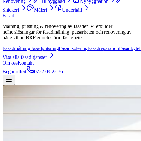
Renovering
Tillbyggnad
Nybyggnation
Snickeri
Måleri
Underhåll
Fasad
Målning, putsning & renovering av fasader. Vi erbjuder
helhetslösningar för fasadmålning, putsarbeten och renovering av
både villor, BRF:er och större fastigheter.
Fasadmålning
Fasadputsning
Fasadisolering
Fasadreparation
Fasadbyte
Visa alla
fasad
-tjänster
Om oss
Kontakt
Begär offert
0722 09 22 76