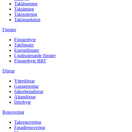
Takläggning
Taktätning
Takisolering
Takinspektion
Fönster
Fönsterbyte
Takfönster
Energifönster
Ljudisolerande fönster
Fönsterbyte BRF
Dörrar
Ytterdörrar
Garageportar
Säkerhetsdörrar
Altandörrar
Dörrbyte
Renovering
Takrenovering
Fasadrenovering