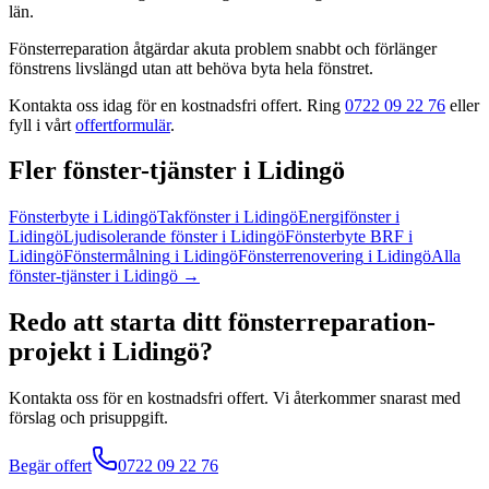
län
.
Fönsterreparation åtgärdar akuta problem snabbt och förlänger
fönstrens livslängd utan att behöva byta hela fönstret.
Kontakta oss idag för en kostnadsfri offert. Ring
0722 09 22 76
eller
fyll i vårt
offertformulär
.
Fler
fönster
-tjänster
i
Lidingö
Fönsterbyte
i
Lidingö
Takfönster
i
Lidingö
Energifönster
i
Lidingö
Ljudisolerande fönster
i
Lidingö
Fönsterbyte BRF
i
Lidingö
Fönstermålning
i
Lidingö
Fönsterrenovering
i
Lidingö
Alla
fönster
-tjänster
i
Lidingö
→
Redo att starta ditt
fönsterreparation
-
projekt
i
Lidingö
?
Kontakta oss för en kostnadsfri offert. Vi återkommer snarast med
förslag och prisuppgift.
Begär offert
0722 09 22 76