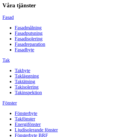
Våra tjänster
Fasad
Fasadmålning
Fasadputsning
Fasadisolering
Fasadreparation
Fasadbyte
Tak
Takbyte
Takläggning
Taktätning
Takisolering
Takinspektion
Fönster
Fönsterbyte
Takfönster
Energifönster
Ljudisolerande fönster
Fönsterbyte BRF