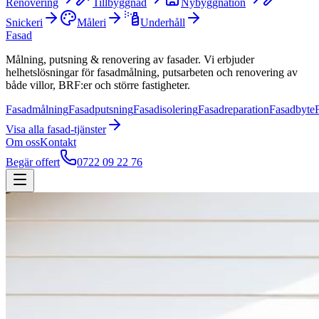
Renovering
Tillbyggnad
Nybyggnation
Snickeri
Måleri
Underhåll
Fasad
Målning, putsning & renovering av fasader. Vi erbjuder
helhetslösningar för fasadmålning, putsarbeten och renovering av
både villor, BRF:er och större fastigheter.
Fasadmålning
Fasadputsning
Fasadisolering
Fasadreparation
Fasadbyte
Visa alla
fasad
-tjänster
Om oss
Kontakt
Begär offert
0722 09 22 76