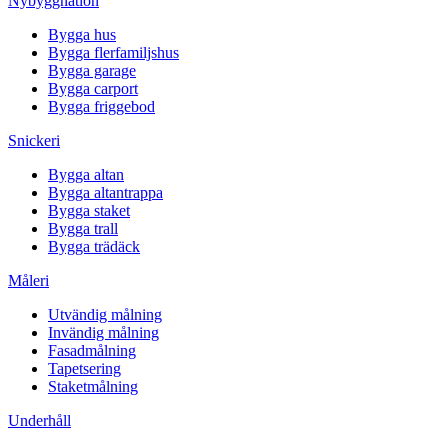
Nybyggnation
Bygga hus
Bygga flerfamiljshus
Bygga garage
Bygga carport
Bygga friggebod
Snickeri
Bygga altan
Bygga altantrappa
Bygga staket
Bygga trall
Bygga trädäck
Måleri
Utvändig målning
Invändig målning
Fasadmålning
Tapetsering
Staketmålning
Underhåll