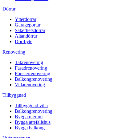
Dörrar
Ytterdörrar
Garageportar
Säkerhetsdörrar
Altandörrar
Dörrbyte
Renovering
Takrenovering
Fasadrenovering
Fönsterrenovering
Balkongrenovering
Villarenovering
Tillbyggnad
Tillbyggnad villa
Balkongrenovering
Bygga uterum
Bygga attefallshus
Bygga balkong