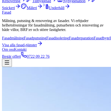
Renovering
Tillbyggnad
Nybyggnation
Snickeri
Måleri
Underhåll
Fasad
Målning, putsning & renovering av fasader. Vi erbjuder
helhetslösningar för fasadmålning, putsarbeten och renovering av
både villor, BRF:er och större fastigheter.
Fasadmålning
Fasadputsning
Fasadisolering
Fasadreparation
Fasadbyte
Visa alla
fasad
-tjänster
Om oss
Kontakt
Begär offert
0722 09 22 76