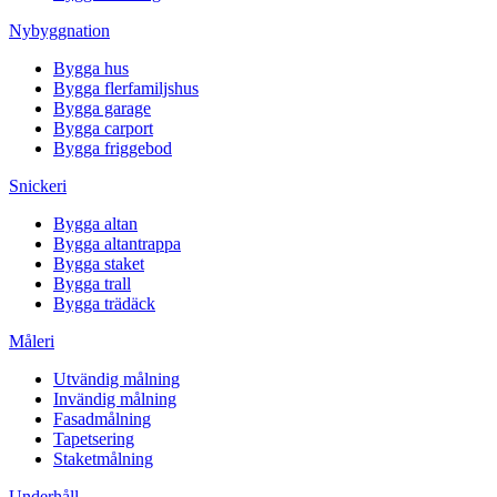
Nybyggnation
Bygga hus
Bygga flerfamiljshus
Bygga garage
Bygga carport
Bygga friggebod
Snickeri
Bygga altan
Bygga altantrappa
Bygga staket
Bygga trall
Bygga trädäck
Måleri
Utvändig målning
Invändig målning
Fasadmålning
Tapetsering
Staketmålning
Underhåll