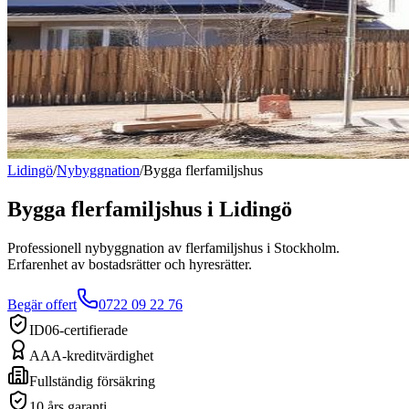
Lidingö
/
Nybyggnation
/
Bygga flerfamiljshus
Bygga flerfamiljshus
i
Lidingö
Professionell nybyggnation av flerfamiljshus i Stockholm.
Erfarenhet av bostadsrätter och hyresrätter.
Begär offert
0722 09 22 76
ID06-certifierade
AAA-kreditvärdighet
Fullständig försäkring
10 års garanti