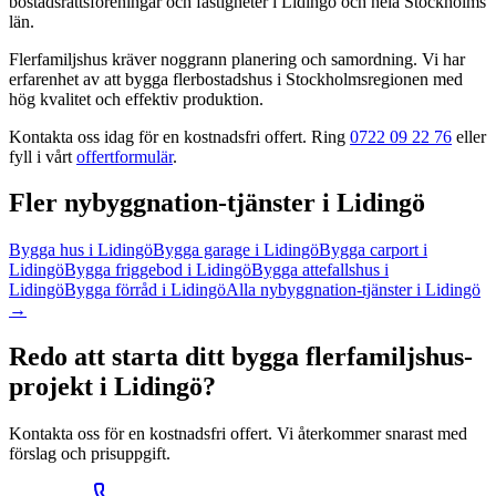
bostadsrättsföreningar och fastigheter
i
Lidingö
och hela
Stockholms
län
.
Flerfamiljshus kräver noggrann planering och samordning. Vi har
erfarenhet av att bygga flerbostadshus i Stockholmsregionen med
hög kvalitet och effektiv produktion.
Kontakta oss idag för en kostnadsfri offert. Ring
0722 09 22 76
eller
fyll i vårt
offertformulär
.
Fler
nybyggnation
-tjänster
i
Lidingö
Bygga hus
i
Lidingö
Bygga garage
i
Lidingö
Bygga carport
i
Lidingö
Bygga friggebod
i
Lidingö
Bygga attefallshus
i
Lidingö
Bygga förråd
i
Lidingö
Alla
nybyggnation
-tjänster
i
Lidingö
→
Redo att starta ditt
bygga flerfamiljshus
-
projekt
i
Lidingö
?
Kontakta oss för en kostnadsfri offert. Vi återkommer snarast med
förslag och prisuppgift.