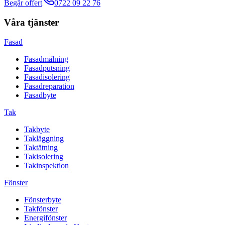
Begär offert
0722 09 22 76
Våra tjänster
Fasad
Fasadmålning
Fasadputsning
Fasadisolering
Fasadreparation
Fasadbyte
Tak
Takbyte
Takläggning
Taktätning
Takisolering
Takinspektion
Fönster
Fönsterbyte
Takfönster
Energifönster