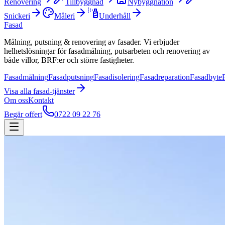
Renovering
Tillbyggnad
Nybyggnation
Snickeri
Måleri
Underhåll
Fasad
Målning, putsning & renovering av fasader. Vi erbjuder
helhetslösningar för fasadmålning, putsarbeten och renovering av
både villor, BRF:er och större fastigheter.
Fasadmålning
Fasadputsning
Fasadisolering
Fasadreparation
Fasadbyte
Visa alla
fasad
-tjänster
Om oss
Kontakt
Begär offert
0722 09 22 76