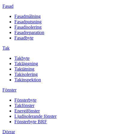
Fasad
Fasadmålning
Fasadputsning
Fasadisolering
Fasadreparation
Fasadbyte
Tak
Takbyte
Takläggning
Taktätning
Takisolering
Takinspektion
Fönster
Fönsterbyte
Takfönster
Energifönster
Ljudisolerande fönster
Fönsterbyte BRF
Dörrar