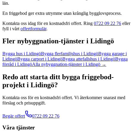
län
.
En friggebod ger extra utrymme utan krånglig bygglovsprocess.
Kontakta oss idag för en kostnadsfri offert. Ring
0722 09 22 76
eller
fyll i vårt
offertformulär
.
Fler
nybyggnation
-tjänster
i
Lidingö
Bygga hus
i
Lidingö
Bygga flerfamiljshus
i
Lidingö
Bygga garage
i
Lidingö
Bygga carport
i
Lidingö
Bygga attefallshus
i
Lidingö
Bygga
förråd
i
Lidingö
Alla
nybyggnation
-tjänster
i
Lidingö
→
Redo att starta ditt
bygga friggebod
-
projekt
i
Lidingö
?
Kontakta oss för en kostnadsfri offert. Vi återkommer snarast med
förslag och prisuppgift.
Begär offert
0722 09 22 76
Våra tjänster