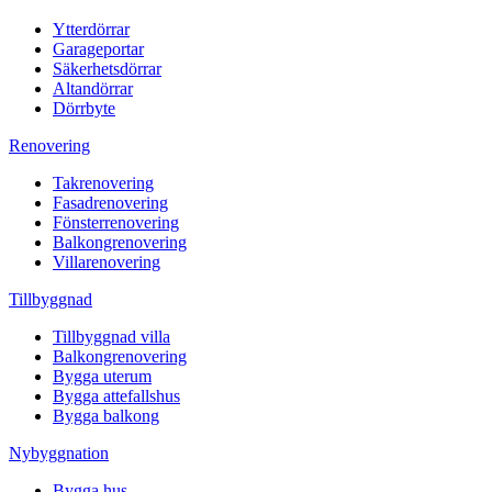
Ytterdörrar
Garageportar
Säkerhetsdörrar
Altandörrar
Dörrbyte
Renovering
Takrenovering
Fasadrenovering
Fönsterrenovering
Balkongrenovering
Villarenovering
Tillbyggnad
Tillbyggnad villa
Balkongrenovering
Bygga uterum
Bygga attefallshus
Bygga balkong
Nybyggnation
Bygga hus