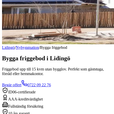
Lidingö
/
Nybyggnation
/
Bygga friggebod
Bygga friggebod
i
Lidingö
Friggebod upp till 15 kvm utan bygglov. Perfekt som gäststuga,
förråd eller hemmakontor.
Begär offert
0722 09 22 76
ID06-certifierade
AAA-kreditvärdighet
Fullständig försäkring
10 års garanti