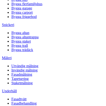
Bygga flerfamiljshus
Bygga garage
Bygga carport
Bygga friggebod
Snickeri
Bygga altan
Bygga altantrappa
Bygga staket
Bygga trall
Bygga trädäck
Måleri
Utvändig målning
Invändig målning
Fasadmålning
Tapetsering
Staketmålning
Underhåll
Fasadtvätt
Fasadbehandling