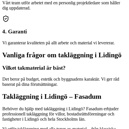
Vårt team utför arbetet med en personlig projektledare som håller
dig uppdaterad.
4. Garanti
Vi garanterar kvaliteten på allt arbete och material vi levererar.
Vanliga frågor om
takläggning
i
Lidingö
Vilket takmaterial är bäst?
Det beror på budget, estetik och byggnadens karaktär. Vi ger råd
baserat på dina förutsättningar.
Takläggning
i
Lidingö
– Fasadum
Behöver du hjälp med
takläggning
i
Lidingö
? Fasadum erbjuder
professionell
takläggning
för villor, bostadsrättsföreningar och
fastigheter
i
Lidingö
och hela
Stockholms län
.
Vi utför takläggning med alla typer av material – från klassiska