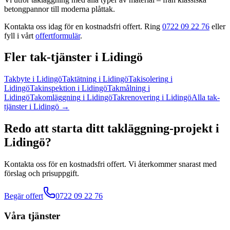
betongpannor till moderna plåttak.
Kontakta oss idag för en kostnadsfri offert. Ring
0722 09 22 76
eller
fyll i vårt
offertformulär
.
Fler
tak
-tjänster
i
Lidingö
Takbyte
i
Lidingö
Taktätning
i
Lidingö
Takisolering
i
Lidingö
Takinspektion
i
Lidingö
Takmålning
i
Lidingö
Takomläggning
i
Lidingö
Takrenovering
i
Lidingö
Alla
tak
-
tjänster
i
Lidingö
→
Redo att starta ditt
takläggning
-projekt
i
Lidingö
?
Kontakta oss för en kostnadsfri offert. Vi återkommer snarast med
förslag och prisuppgift.
Begär offert
0722 09 22 76
Våra tjänster