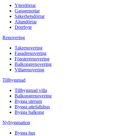
Ytterdörrar
Garageportar
Säkerhetsdörrar
Altandörrar
Dörrbyte
Renovering
Takrenovering
Fasadrenovering
Fönsterrenovering
Balkongrenovering
Villarenovering
Tillbyggnad
Tillbyggnad villa
Balkongrenovering
Bygga uterum
Bygga attefallshus
Bygga balkong
Nybyggnation
Bygga hus