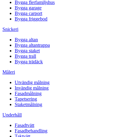
Bygga flerfamiljshus
Bygga garage
Bygga carport
Bygga friggebod
Snickeri
Bygga altan
Bygga altantrappa
Bygga staket
Bygga trall
Bygga trädäck
Måleri
Utvändig målning
Invändig målning
Fasadmålning
Tapetsering
Staketmålning
Underhåll
Fasadtvätt
Fasadbehandling
Taktvätt