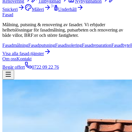
Renovering
Tillbyggnad
Nybyggnation
Snickeri
Måleri
Underhåll
Fasad
Målning, putsning & renovering av fasader. Vi erbjuder
helhetslösningar för fasadmålning, putsarbeten och renovering av
både villor, BRF:er och större fastigheter.
Fasadmålning
Fasadputsning
Fasadisolering
Fasadreparation
Fasadbyte
Visa alla
fasad
-tjänster
Om oss
Kontakt
Begär offert
0722 09 22 76