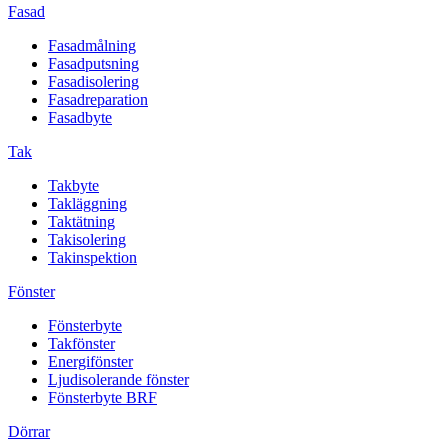
Fasad
Fasadmålning
Fasadputsning
Fasadisolering
Fasadreparation
Fasadbyte
Tak
Takbyte
Takläggning
Taktätning
Takisolering
Takinspektion
Fönster
Fönsterbyte
Takfönster
Energifönster
Ljudisolerande fönster
Fönsterbyte BRF
Dörrar