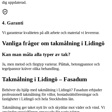
dig uppdaterad.
4. Garanti
Vi garanterar kvaliteten på allt arbete och material vi levererar.
Vanliga frågor om
takmålning
i
Lidingö
Kan man måla alla typer av tak?
Ja, men metod och färgtyp varierar. Plåttak, betongpannor och
tegelpannor kräver olika behandling.
Takmålning
i
Lidingö
– Fasadum
Behöver du hjälp med
takmålning
i
Lidingö
? Fasadum erbjuder
professionell
takmålning
för villor, bostadsrättsföreningar och
fastigheter
i
Lidingö
och hela
Stockholms län
.
Takmålning ger taket nytt liv och skyddar mot väder och vind. Vi
använder specialfärger anpassade för varje taktyp.