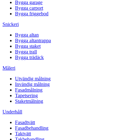
Bygga garage
Bygga carport
Bygga friggebod
Snickeri
Bygga altan
Bygga altantrappa
Bygga staket
Bygga trall
Bygga trädäck
Måleri
Utvändig målning
Invändig målning
Fasadmålning
Tapetsering
Staketmålning
Underhåll
Fasadtvätt
Fasadbehandling
Taktvätt
Takbehandling