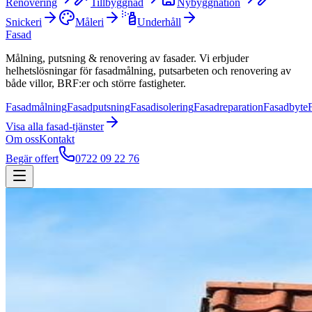
Renovering
Tillbyggnad
Nybyggnation
Snickeri
Måleri
Underhåll
Fasad
Målning, putsning & renovering av fasader. Vi erbjuder
helhetslösningar för fasadmålning, putsarbeten och renovering av
både villor, BRF:er och större fastigheter.
Fasadmålning
Fasadputsning
Fasadisolering
Fasadreparation
Fasadbyte
Visa alla
fasad
-tjänster
Om oss
Kontakt
Begär offert
0722 09 22 76