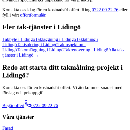
Kontakta oss idag för en kostnadsfri offert. Ring
0722 09 22 76
eller
fyll i vårt
offertformulär
.
Fler
tak
-tjänster
i
Lidingö
Takbyte
i
Lidingö
Takläggning
i
Lidingö
Taktätning
i
Lidingö
Takisolering
i
Lidingö
Takinspektion
i
Lidingö
Takomläggning
i
Lidingö
Takrenovering
i
Lidingö
Alla
tak
-
tjänster
i
Lidingö
→
Redo att starta ditt
takmålning
-projekt
i
Lidingö
?
Kontakta oss för en kostnadsfri offert. Vi återkommer snarast med
förslag och prisuppgift.
Begär offert
0722 09 22 76
Våra tjänster
Fasad