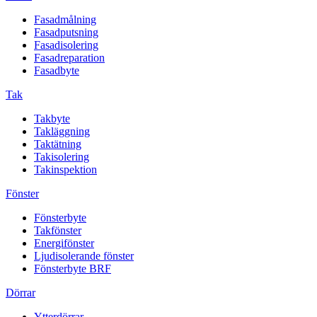
Fasadmålning
Fasadputsning
Fasadisolering
Fasadreparation
Fasadbyte
Tak
Takbyte
Takläggning
Taktätning
Takisolering
Takinspektion
Fönster
Fönsterbyte
Takfönster
Energifönster
Ljudisolerande fönster
Fönsterbyte BRF
Dörrar
Ytterdörrar