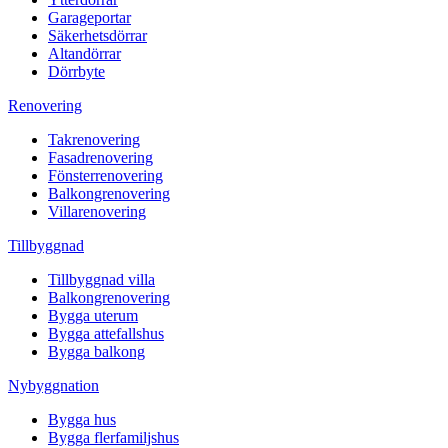
Garageportar
Säkerhetsdörrar
Altandörrar
Dörrbyte
Renovering
Takrenovering
Fasadrenovering
Fönsterrenovering
Balkongrenovering
Villarenovering
Tillbyggnad
Tillbyggnad villa
Balkongrenovering
Bygga uterum
Bygga attefallshus
Bygga balkong
Nybyggnation
Bygga hus
Bygga flerfamiljshus