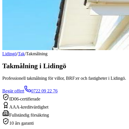
Lidingö
/
Tak
/
Takmålning
Takmålning
i
Lidingö
Professionell takmålning för villor, BRF:er och fastigheter i Lidingö.
Begär offert
0722 09 22 76
ID06-certifierade
AAA-kreditvärdighet
Fullständig försäkring
10 års garanti