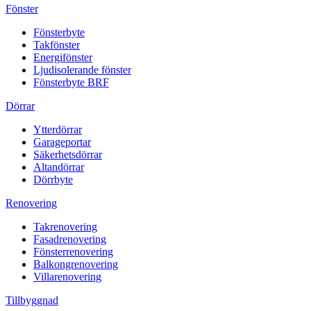
Fönster
Fönsterbyte
Takfönster
Energifönster
Ljudisolerande fönster
Fönsterbyte BRF
Dörrar
Ytterdörrar
Garageportar
Säkerhetsdörrar
Altandörrar
Dörrbyte
Renovering
Takrenovering
Fasadrenovering
Fönsterrenovering
Balkongrenovering
Villarenovering
Tillbyggnad