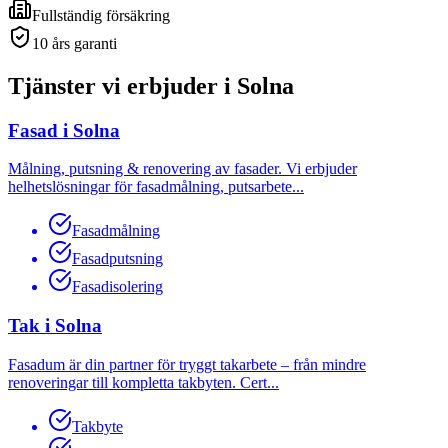
Fullständig försäkring
10 års garanti
Tjänster vi erbjuder i
Solna
Fasad
i
Solna
Målning, putsning & renovering av fasader. Vi erbjuder
helhetslösningar för fasadmålning, putsarbete
...
Fasadmålning
Fasadputsning
Fasadisolering
Tak
i
Solna
Fasadum är din partner för tryggt takarbete – från mindre
renoveringar till kompletta takbyten. Cert
...
Takbyte