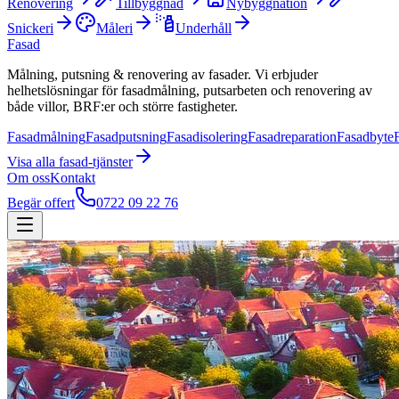
Renovering
Tillbyggnad
Nybyggnation
Snickeri
Måleri
Underhåll
Fasad
Målning, putsning & renovering av fasader. Vi erbjuder
helhetslösningar för fasadmålning, putsarbeten och renovering av
både villor, BRF:er och större fastigheter.
Fasadmålning
Fasadputsning
Fasadisolering
Fasadreparation
Fasadbyte
Visa alla
fasad
-tjänster
Om oss
Kontakt
Begär offert
0722 09 22 76