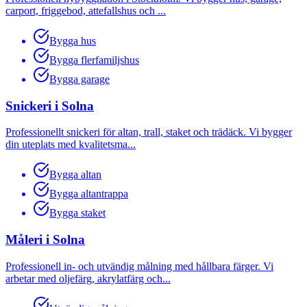
carport, friggebod, attefallshus och
...
Bygga hus
Bygga flerfamiljshus
Bygga garage
Snickeri
i
Solna
Professionellt snickeri för altan, trall, staket och trädäck. Vi bygger
din uteplats med kvalitetsma
...
Bygga altan
Bygga altantrappa
Bygga staket
Måleri
i
Solna
Professionell in- och utvändig målning med hållbara färger. Vi
arbetar med oljefärg, akrylatfärg och
...