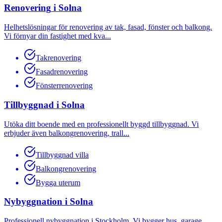
Renovering
i
Solna
Helhetslösningar för renovering av tak, fasad, fönster och balkong.
Vi förnyar din fastighet med kva
...
Takrenovering
Fasadrenovering
Fönsterrenovering
Tillbyggnad
i
Solna
Utöka ditt boende med en professionellt byggd tillbyggnad. Vi
erbjuder även balkongrenovering, trall
...
Tillbyggnad villa
Balkongrenovering
Bygga uterum
Nybyggnation
i
Solna
Professionell nybyggnation i Stockholm. Vi bygger hus, garage,