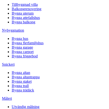
Tillbyggnad villa
Balkongrenovering
Bygga uterum
Bygga attefallshus
Bygga balkong
Nybyggnation
Bygga hus
Bygga flerfamiljshus
Bygga garage
Bygga carport
Bygga friggebod
Snickeri
Bygga altan
Bygga altantrappa
Bygga staket
Bygga trall
Bygga trädäck
Måleri
Utvändig målning