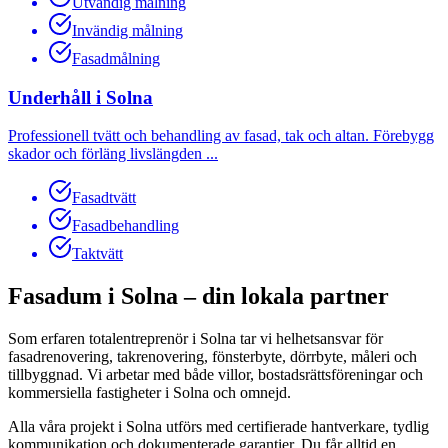
Utvändig målning
Invändig målning
Fasadmålning
Underhåll
i
Solna
Professionell tvätt och behandling av fasad, tak och altan. Förebygg
skador och förläng livslängden
...
Fasadtvätt
Fasadbehandling
Taktvätt
Fasadum i
Solna
– din lokala partner
Som erfaren totalentreprenör i
Solna
tar vi helhetsansvar för
fasadrenovering, takrenovering, fönsterbyte, dörrbyte, måleri och
tillbyggnad. Vi arbetar med både villor, bostadsrättsföreningar och
kommersiella fastigheter i
Solna
och omnejd.
Alla våra projekt i
Solna
utförs med certifierade hantverkare, tydlig
kommunikation och dokumenterade garantier. Du får alltid en