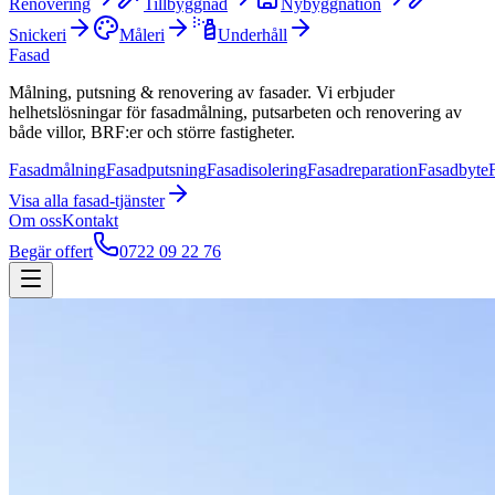
Renovering
Tillbyggnad
Nybyggnation
Snickeri
Måleri
Underhåll
Fasad
Målning, putsning & renovering av fasader. Vi erbjuder
helhetslösningar för fasadmålning, putsarbeten och renovering av
både villor, BRF:er och större fastigheter.
Fasadmålning
Fasadputsning
Fasadisolering
Fasadreparation
Fasadbyte
Visa alla
fasad
-tjänster
Om oss
Kontakt
Begär offert
0722 09 22 76