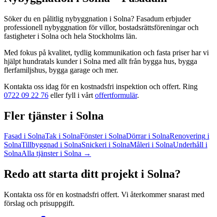
Söker du en pålitlig
nybyggnation
i
Solna
? Fasadum erbjuder
professionell
nybyggnation
för villor, bostadsrättsföreningar och
fastigheter
i
Solna
och hela
Stockholms län
.
Med fokus på kvalitet, tydlig kommunikation och fasta priser har vi
hjälpt hundratals kunder
i
Solna
med allt från
bygga hus, bygga
flerfamiljshus, bygga garage
och mer.
Kontakta oss idag för en kostnadsfri inspektion och offert. Ring
0722 09 22 76
eller fyll i vårt
offertformulär
.
Fler tjänster
i
Solna
Fasad
i
Solna
Tak
i
Solna
Fönster
i
Solna
Dörrar
i
Solna
Renovering
i
Solna
Tillbyggnad
i
Solna
Snickeri
i
Solna
Måleri
i
Solna
Underhåll
i
Solna
Alla tjänster
i
Solna
→
Redo att starta ditt projekt
i
Solna
?
Kontakta oss för en kostnadsfri offert. Vi återkommer snarast med
förslag och prisuppgift.