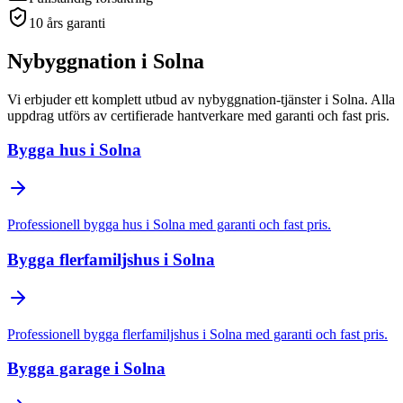
10 års garanti
Nybyggnation
i
Solna
Vi erbjuder ett komplett utbud av
nybyggnation
-tjänster
i
Solna
. Alla
uppdrag utförs av certifierade hantverkare med garanti och fast pris.
Bygga hus
i
Solna
Professionell
bygga hus
i
Solna
med garanti och fast pris.
Bygga flerfamiljshus
i
Solna
Professionell
bygga flerfamiljshus
i
Solna
med garanti och fast pris.
Bygga garage
i
Solna