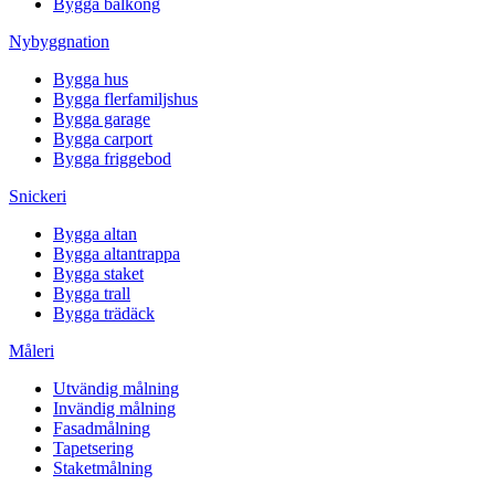
Bygga balkong
Nybyggnation
Bygga hus
Bygga flerfamiljshus
Bygga garage
Bygga carport
Bygga friggebod
Snickeri
Bygga altan
Bygga altantrappa
Bygga staket
Bygga trall
Bygga trädäck
Måleri
Utvändig målning
Invändig målning
Fasadmålning
Tapetsering
Staketmålning