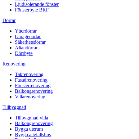
Ljudisolerande fönster
Fönsterbyte BRF
Dörrar
Ytterdörrar
Garageportar
Säkerhetsdörrar
Altandörrar
Dörrbyte
Renovering
Takrenovering
Fasadrenovering
Fönsterrenovering
Balkongrenovering
Villarenovering
Tillbyggnad
Tillbyggnad villa
Balkongrenovering
Bygga uterum
Bygga attefallshus