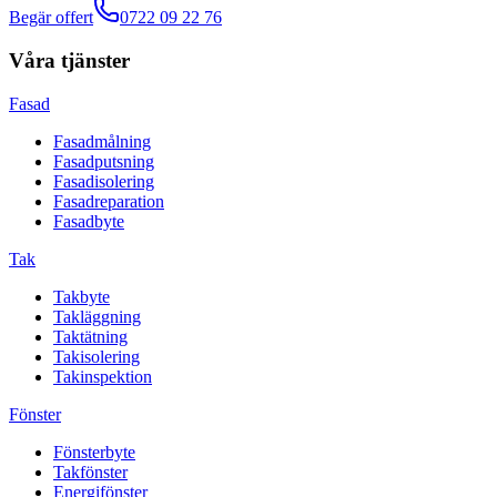
Begär offert
0722 09 22 76
Våra tjänster
Fasad
Fasadmålning
Fasadputsning
Fasadisolering
Fasadreparation
Fasadbyte
Tak
Takbyte
Takläggning
Taktätning
Takisolering
Takinspektion
Fönster
Fönsterbyte
Takfönster
Energifönster