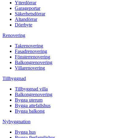
Ytterdörrar
Garageportar
Säkerhetsdörrar
Altandörrar
Dörrbyte
Renovering
Takrenovering
Fasadrenovering
Fönsterrenovering
Balkongrenovering
Villarenovering
Tillbyggnad
Tillbyggnad villa
Balkongrenovering
Bygga uterum
Bygga attefallshus
Bygga balkong
Nybyggnation
Bygga hus
Bygga flerfamiljshus