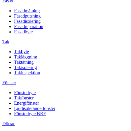
Fasad
Fasadmålning
Fasadputsning
Fasadisolering
Fasadreparation
Fasadbyte
Tak
Takbyte
Takläggning
Taktätning
Takisolering
Takinspektion
Fönster
Fönsterbyte
Takfönster
Energifönster
Ljudisolerande fönster
Fönsterbyte BRF
Dörrar