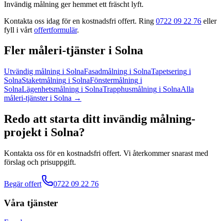
Invändig målning ger hemmet ett fräscht lyft.
Kontakta oss idag för en kostnadsfri offert. Ring
0722 09 22 76
eller
fyll i vårt
offertformulär
.
Fler
måleri
-tjänster
i
Solna
Utvändig målning
i
Solna
Fasadmålning
i
Solna
Tapetsering
i
Solna
Staketmålning
i
Solna
Fönstermålning
i
Solna
Lägenhetsmålning
i
Solna
Trapphusmålning
i
Solna
Alla
måleri
-tjänster
i
Solna
→
Redo att starta ditt
invändig målning
-
projekt
i
Solna
?
Kontakta oss för en kostnadsfri offert. Vi återkommer snarast med
förslag och prisuppgift.
Begär offert
0722 09 22 76
Våra tjänster