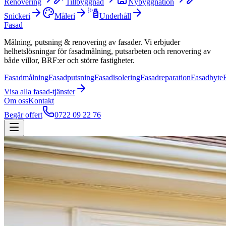
Renovering
Tillbyggnad
Nybyggnation
Snickeri
Måleri
Underhåll
Fasad
Målning, putsning & renovering av fasader. Vi erbjuder
helhetslösningar för fasadmålning, putsarbeten och renovering av
både villor, BRF:er och större fastigheter.
Fasadmålning
Fasadputsning
Fasadisolering
Fasadreparation
Fasadbyte
Visa alla
fasad
-tjänster
Om oss
Kontakt
Begär offert
0722 09 22 76