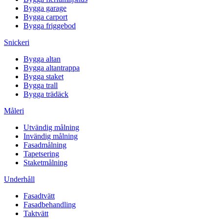
Bygga garage
Bygga carport
Bygga friggebod
Snickeri
Bygga altan
Bygga altantrappa
Bygga staket
Bygga trall
Bygga trädäck
Måleri
Utvändig målning
Invändig målning
Fasadmålning
Tapetsering
Staketmålning
Underhåll
Fasadtvätt
Fasadbehandling
Taktvätt