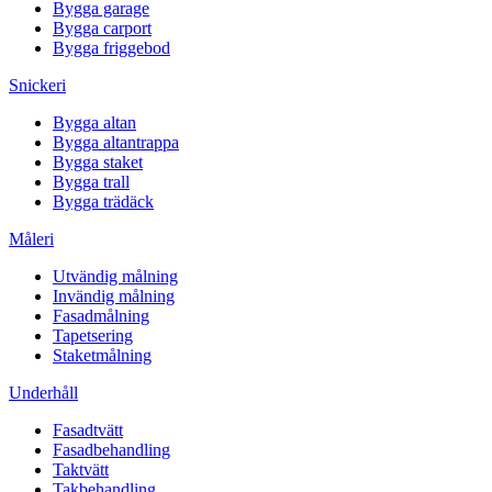
Bygga garage
Bygga carport
Bygga friggebod
Snickeri
Bygga altan
Bygga altantrappa
Bygga staket
Bygga trall
Bygga trädäck
Måleri
Utvändig målning
Invändig målning
Fasadmålning
Tapetsering
Staketmålning
Underhåll
Fasadtvätt
Fasadbehandling
Taktvätt
Takbehandling