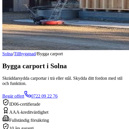
Solna
/
Tillbyggnad
/
Bygga carport
Bygga carport
i
Solna
Skräddarsydda carportar i trä eller stål. Skydda ditt fordon med stil
och funktion.
Begär offert
0722 09 22 76
ID06-certifierade
AAA-kreditvärdighet
Fullständig försäkring
10 års garanti