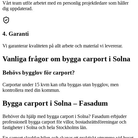
Vårt team utför arbetet med en personlig projektledare som håller
dig uppdaterad.
4. Garanti
Vi garanterar kvaliteten på allt arbete och material vi levererar.
Vanliga frågor om
bygga carport
i
Solna
Behövs bygglov för carport?
Carportar under 15 kvm kan ofta byggas utan bygglov, men
kontrollera med din kommun.
Bygga carport
i
Solna
– Fasadum
Behöver du hjälp med
bygga carport
i
Solna
? Fasadum erbjuder
professionell
bygga carport
för villor, bostadsrättsföreningar och
fastigheter
i
Solna
och hela
Stockholms län
.
En carport skyddar bilen och skapar ett praktiskt utrymme vid huset.