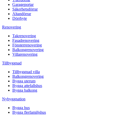
Garageportar
Säkerhetsdörrar
Altandörrar
Dörrbyte
Renovering
Takrenovering
Fasadrenovering
Fönsterrenovering
Balkongrenovering
Villarenovering
Tillbyggnad
Tillbyggnad villa
Balkongrenovering
Bygga uterum
Bygga attefallshus
Bygga balkong
Nybyggnation
Bygga hus
Bygga flerfamiljshus