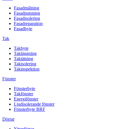
Fasadmålning
Fasadputsning
Fasadisolering
Fasadreparation
Fasadbyte
Tak
Takbyte
Takläggning
Taktätning
Takisolering
Takinspektion
Fönster
Fönsterbyte
Takfönster
Energifönster
Ljudisolerande fönster
Fönsterbyte BRF
Dörrar
Ytterdörrar