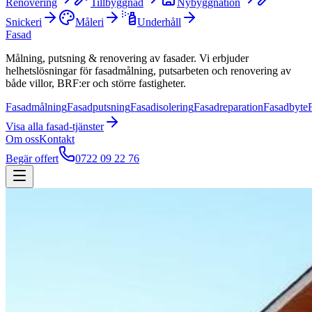
Renovering
Tillbyggnad
Nybyggnation
Snickeri
Måleri
Underhåll
Fasad
Målning, putsning & renovering av fasader. Vi erbjuder
helhetslösningar för fasadmålning, putsarbeten och renovering av
både villor, BRF:er och större fastigheter.
Fasadmålning
Fasadputsning
Fasadisolering
Fasadreparation
Fasadbyte
Visa alla
fasad
-tjänster
Om oss
Kontakt
Begär offert
0722 09 22 76