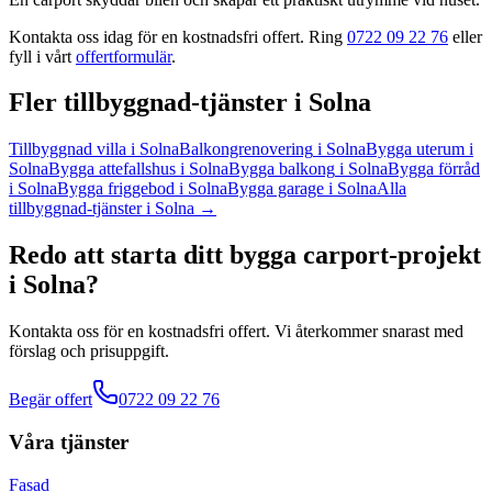
Kontakta oss idag för en kostnadsfri offert. Ring
0722 09 22 76
eller
fyll i vårt
offertformulär
.
Fler
tillbyggnad
-tjänster
i
Solna
Tillbyggnad villa
i
Solna
Balkongrenovering
i
Solna
Bygga uterum
i
Solna
Bygga attefallshus
i
Solna
Bygga balkong
i
Solna
Bygga förråd
i
Solna
Bygga friggebod
i
Solna
Bygga garage
i
Solna
Alla
tillbyggnad
-tjänster
i
Solna
→
Redo att starta ditt
bygga carport
-projekt
i
Solna
?
Kontakta oss för en kostnadsfri offert. Vi återkommer snarast med
förslag och prisuppgift.
Begär offert
0722 09 22 76
Våra tjänster
Fasad