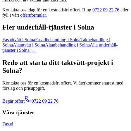
Kontakta oss idag för en kostnadsfri offert. Ring
0722 09 22 76
eller
fyll i vårt
offertformulär
.
Fler
underhåll
-tjänster
i
Solna
Fasadtvätt
i
Solna
Fasadbehandling
i
Solna
Takbehandling
i
Solna
Altantvätt
i
Solna
Altanbehandling
i
Solna
Alla
underhåll
-
tjänster
i
Solna
→
Redo att starta ditt
taktvätt
-projekt
i
Solna
?
Kontakta oss för en kostnadsfri offert. Vi återkommer snarast med
förslag och prisuppgift.
Begär offert
0722 09 22 76
Våra tjänster
Fasad