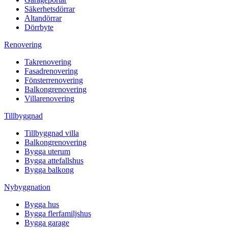
Säkerhetsdörrar
Altandörrar
Dörrbyte
Renovering
Takrenovering
Fasadrenovering
Fönsterrenovering
Balkongrenovering
Villarenovering
Tillbyggnad
Tillbyggnad villa
Balkongrenovering
Bygga uterum
Bygga attefallshus
Bygga balkong
Nybyggnation
Bygga hus
Bygga flerfamiljshus
Bygga garage