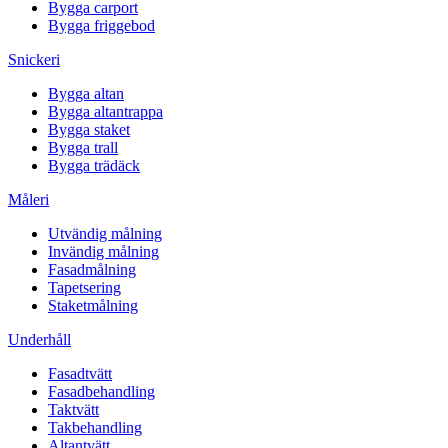
Bygga carport
Bygga friggebod
Snickeri
Bygga altan
Bygga altantrappa
Bygga staket
Bygga trall
Bygga trädäck
Måleri
Utvändig målning
Invändig målning
Fasadmålning
Tapetsering
Staketmålning
Underhåll
Fasadtvätt
Fasadbehandling
Taktvätt
Takbehandling
Altantvätt