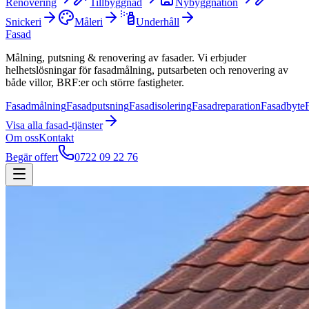
Renovering
Tillbyggnad
Nybyggnation
Snickeri
Måleri
Underhåll
Fasad
Målning, putsning & renovering av fasader. Vi erbjuder
helhetslösningar för fasadmålning, putsarbeten och renovering av
både villor, BRF:er och större fastigheter.
Fasadmålning
Fasadputsning
Fasadisolering
Fasadreparation
Fasadbyte
Visa alla
fasad
-tjänster
Om oss
Kontakt
Begär offert
0722 09 22 76