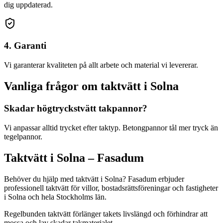
dig uppdaterad.
4. Garanti
Vi garanterar kvaliteten på allt arbete och material vi levererar.
Vanliga frågor om
taktvätt
i
Solna
Skadar högtryckstvätt takpannor?
Vi anpassar alltid trycket efter taktyp. Betongpannor tål mer tryck än
tegelpannor.
Taktvätt
i
Solna
– Fasadum
Behöver du hjälp med
taktvätt
i
Solna
? Fasadum erbjuder
professionell
taktvätt
för villor, bostadsrättsföreningar och fastigheter
i
Solna
och hela
Stockholms län
.
Regelbunden taktvätt förlänger takets livslängd och förhindrar att
mossa och lav skadar takmaterialet.