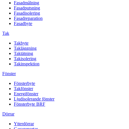
Fasadmålning
Fasadputsning
Fasadisolering
Fasadreparation
Fasadbyte
Tak
Takbyte
Takläggning
Taktätning
Takisolering
Takinspektion
Fönster
Fönsterbyte
Takfönster
Energifönster
Ljudisolerande fönster
Fönsterbyte BRF
Dörrar
Ytterdörrar
Garageportar