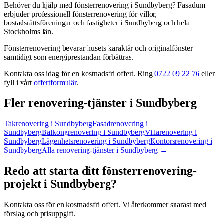
Behöver du hjälp med
fönsterrenovering
i
Sundbyberg
? Fasadum
erbjuder professionell
fönsterrenovering
för villor,
bostadsrättsföreningar och fastigheter
i
Sundbyberg
och hela
Stockholms län
.
Fönsterrenovering bevarar husets karaktär och originalfönster
samtidigt som energiprestandan förbättras.
Kontakta oss idag för en kostnadsfri offert. Ring
0722 09 22 76
eller
fyll i vårt
offertformulär
.
Fler
renovering
-tjänster
i
Sundbyberg
Takrenovering
i
Sundbyberg
Fasadrenovering
i
Sundbyberg
Balkongrenovering
i
Sundbyberg
Villarenovering
i
Sundbyberg
Lägenhetsrenovering
i
Sundbyberg
Kontorsrenovering
i
Sundbyberg
Alla
renovering
-tjänster
i
Sundbyberg
→
Redo att starta ditt
fönsterrenovering
-
projekt
i
Sundbyberg
?
Kontakta oss för en kostnadsfri offert. Vi återkommer snarast med
förslag och prisuppgift.