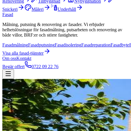
Renovering
Tillbyggnad
Nybyggnation
Snickeri
Måleri
Underhåll
Fasad
Målning, putsning & renovering av fasader. Vi erbjuder
helhetslösningar för fasadmålning, putsarbeten och renovering av
både villor, BRF:er och större fastigheter.
Fasadmålning
Fasadputsning
Fasadisolering
Fasadreparation
Fasadbyte
Visa alla
fasad
-tjänster
Om oss
Kontakt
Begär offert
0722 09 22 76