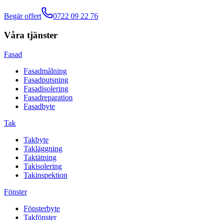
Begär offert
0722 09 22 76
Våra tjänster
Fasad
Fasadmålning
Fasadputsning
Fasadisolering
Fasadreparation
Fasadbyte
Tak
Takbyte
Takläggning
Taktätning
Takisolering
Takinspektion
Fönster
Fönsterbyte
Takfönster