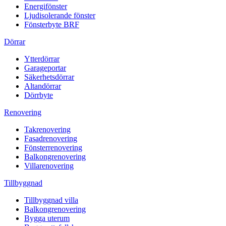
Energifönster
Ljudisolerande fönster
Fönsterbyte BRF
Dörrar
Ytterdörrar
Garageportar
Säkerhetsdörrar
Altandörrar
Dörrbyte
Renovering
Takrenovering
Fasadrenovering
Fönsterrenovering
Balkongrenovering
Villarenovering
Tillbyggnad
Tillbyggnad villa
Balkongrenovering
Bygga uterum