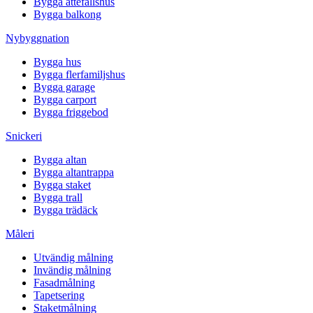
Bygga attefallshus
Bygga balkong
Nybyggnation
Bygga hus
Bygga flerfamiljshus
Bygga garage
Bygga carport
Bygga friggebod
Snickeri
Bygga altan
Bygga altantrappa
Bygga staket
Bygga trall
Bygga trädäck
Måleri
Utvändig målning
Invändig målning
Fasadmålning
Tapetsering
Staketmålning