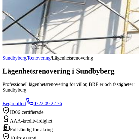
Sundbyberg
/
Renovering
/
Lägenhetsrenovering
Lägenhetsrenovering
i
Sundbyberg
Professionell lägenhetsrenovering för villor, BRF:er och fastigheter i
Sundbyberg.
Begär offert
0722 09 22 76
ID06-certifierade
AAA-kreditvärdighet
Fullständig försäkring
10 års garanti