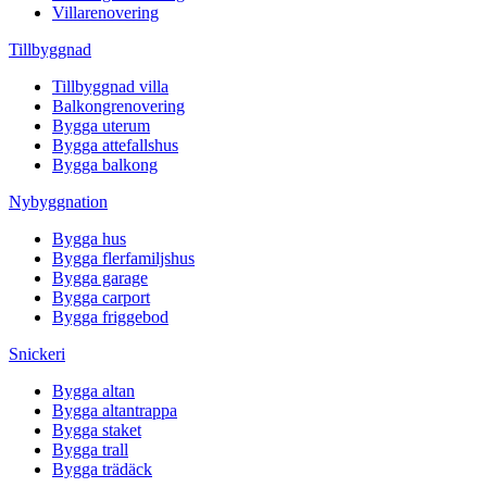
Villarenovering
Tillbyggnad
Tillbyggnad villa
Balkongrenovering
Bygga uterum
Bygga attefallshus
Bygga balkong
Nybyggnation
Bygga hus
Bygga flerfamiljshus
Bygga garage
Bygga carport
Bygga friggebod
Snickeri
Bygga altan
Bygga altantrappa
Bygga staket
Bygga trall
Bygga trädäck