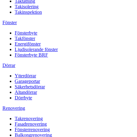
Taktätning
Takisolering
Takinspektion
Fönster
Fönsterbyte
Takfönster
Energifönster
Ljudisolerande fönster
Fönsterbyte BRF
Dörrar
Ytterdörrar
Garageportar
Säkerhetsdörrar
Altandörrar
Dörrbyte
Renovering
Takrenovering
Fasadrenovering
Fönsterrenovering
Balkongrenovering