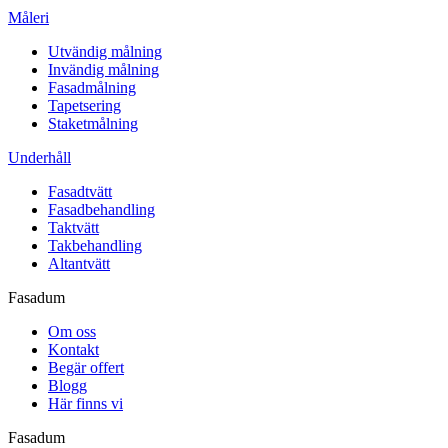
Måleri
Utvändig målning
Invändig målning
Fasadmålning
Tapetsering
Staketmålning
Underhåll
Fasadtvätt
Fasadbehandling
Taktvätt
Takbehandling
Altantvätt
Fasadum
Om oss
Kontakt
Begär offert
Blogg
Här finns vi
Fasadum