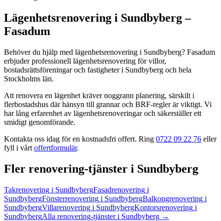
Lägenhetsrenovering
i
Sundbyberg
–
Fasadum
Behöver du hjälp med
lägenhetsrenovering
i
Sundbyberg
? Fasadum
erbjuder professionell
lägenhetsrenovering
för villor,
bostadsrättsföreningar och fastigheter
i
Sundbyberg
och hela
Stockholms län
.
Att renovera en lägenhet kräver noggrann planering, särskilt i
flerbostadshus där hänsyn till grannar och BRF-regler är viktigt. Vi
har lång erfarenhet av lägenhetsrenoveringar och säkerställer ett
smidigt genomförande.
Kontakta oss idag för en kostnadsfri offert. Ring
0722 09 22 76
eller
fyll i vårt
offertformulär
.
Fler
renovering
-tjänster
i
Sundbyberg
Takrenovering
i
Sundbyberg
Fasadrenovering
i
Sundbyberg
Fönsterrenovering
i
Sundbyberg
Balkongrenovering
i
Sundbyberg
Villarenovering
i
Sundbyberg
Kontorsrenovering
i
Sundbyberg
Alla
renovering
-tjänster
i
Sundbyberg
→