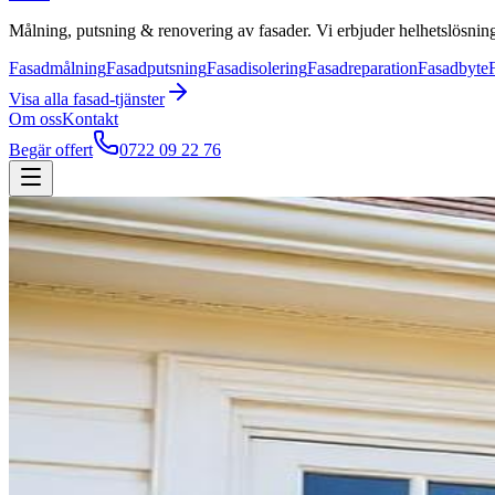
Målning, putsning & renovering av fasader. Vi erbjuder helhetslösning
Fasadmålning
Fasadputsning
Fasadisolering
Fasadreparation
Fasadbyte
Visa alla
fasad
-tjänster
Om oss
Kontakt
Begär offert
0722 09 22 76