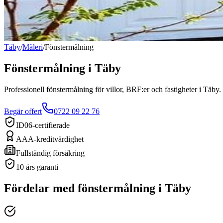
Täby
/
Måleri
/
Fönstermålning
Fönstermålning
i
Täby
Professionell fönstermålning för villor, BRF:er och fastigheter i Täby.
Begär offert
0722 09 22 76
ID06-certifierade
AAA-kreditvärdighet
Fullständig försäkring
10 års garanti
Fördelar med
fönstermålning
i
Täby