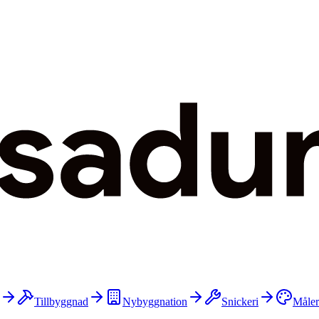
Tillbyggnad
Nybyggnation
Snickeri
Måler