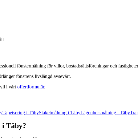
ll.
essionell
fönstermålning
för villor, bostadsrättsföreningar och fastighete
förlänger fönstrens livslängd avsevärt.
yll i vårt
offertformulär
.
y
Tapetsering
i
Täby
Staketmålning
i
Täby
Lägenhetsmålning
i
Täby
Tra
t
i
Täby
?