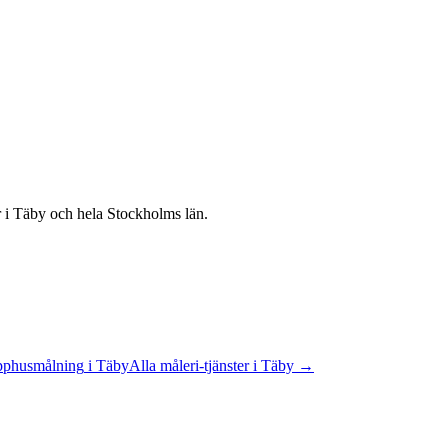
r
i
Täby
och hela
Stockholms län
.
pphusmålning
i
Täby
Alla
måleri
-tjänster
i
Täby
→