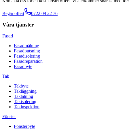
Kontakta oss för en kostnadsfri offert. Vi återkommer snarast med förs
Begär offert
0722 09 22 76
Våra tjänster
Fasad
Fasadmålning
Fasadputsning
Fasadisolering
Fasadreparation
Fasadbyte
Tak
Takbyte
Takläggning
Taktätning
Takisolering
Takinspektion
Fönster
Fönsterbyte