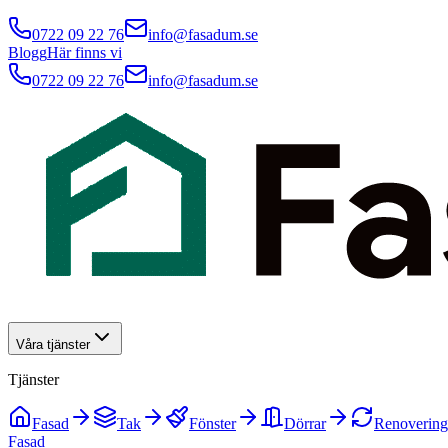
0722 09 22 76
info@fasadum.se
Blogg
Här finns vi
0722 09 22 76
info@fasadum.se
Våra tjänster
Tjänster
Fasad
Tak
Fönster
Dörrar
Renovering
Fasad