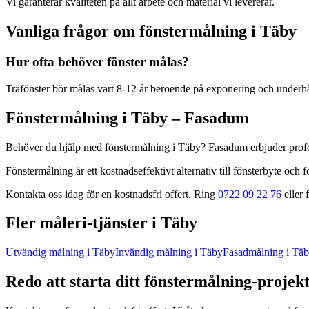
Vi garanterar kvaliteten på allt arbete och material vi levererar.
Vanliga frågor om
fönstermålning
i
Täby
Hur ofta behöver fönster målas?
Träfönster bör målas vart 8-12 år beroende på exponering och underhå
Fönstermålning
i
Täby
– Fasadum
Behöver du hjälp med
fönstermålning
i
Täby
? Fasadum erbjuder prof
Fönstermålning är ett kostnadseffektivt alternativ till fönsterbyte och 
Kontakta oss idag för en kostnadsfri offert. Ring
0722 09 22 76
eller f
Fler
måleri
-tjänster
i
Täby
Utvändig målning
i
Täby
Invändig målning
i
Täby
Fasadmålning
i
Täb
Redo att starta ditt
fönstermålning
-projek