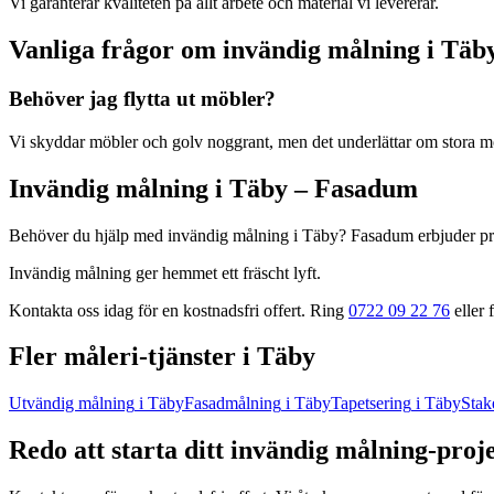
Vi garanterar kvaliteten på allt arbete och material vi levererar.
Vanliga frågor om
invändig målning
i
Täb
Behöver jag flytta ut möbler?
Vi skyddar möbler och golv noggrant, men det underlättar om stora mö
Invändig målning
i
Täby
– Fasadum
Behöver du hjälp med
invändig målning
i
Täby
? Fasadum erbjuder pr
Invändig målning ger hemmet ett fräscht lyft.
Kontakta oss idag för en kostnadsfri offert. Ring
0722 09 22 76
eller f
Fler
måleri
-tjänster
i
Täby
Utvändig målning
i
Täby
Fasadmålning
i
Täby
Tapetsering
i
Täby
Stak
Redo att starta ditt
invändig målning
-proj