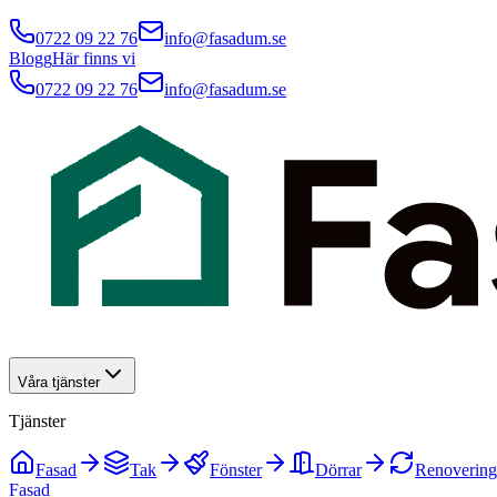
0722 09 22 76
info@fasadum.se
Blogg
Här finns vi
0722 09 22 76
info@fasadum.se
Våra tjänster
Tjänster
Fasad
Tak
Fönster
Dörrar
Renovering
Fasad