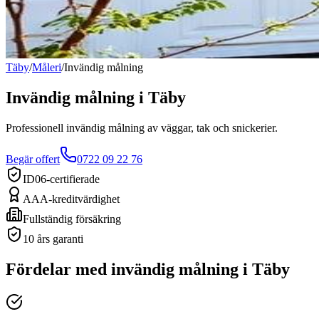
Täby
/
Måleri
/
Invändig målning
Invändig målning
i
Täby
Professionell invändig målning av väggar, tak och snickerier.
Begär offert
0722 09 22 76
ID06-certifierade
AAA-kreditvärdighet
Fullständig försäkring
10 års garanti
Fördelar med
invändig målning
i
Täby