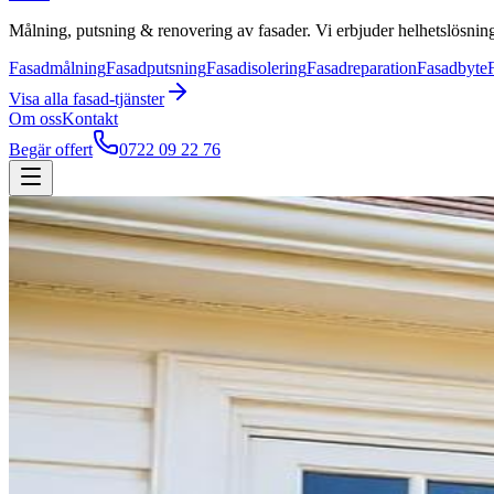
Målning, putsning & renovering av fasader. Vi erbjuder helhetslösning
Fasadmålning
Fasadputsning
Fasadisolering
Fasadreparation
Fasadbyte
Visa alla
fasad
-tjänster
Om oss
Kontakt
Begär offert
0722 09 22 76