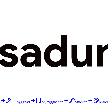
Tillbyggnad
Nybyggnation
Snickeri
Måler