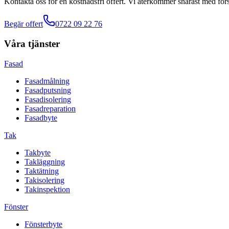
Kontakta oss för en kostnadsfri offert. Vi återkommer snarast med förs
Begär offert
0722 09 22 76
Våra tjänster
Fasad
Fasadmålning
Fasadputsning
Fasadisolering
Fasadreparation
Fasadbyte
Tak
Takbyte
Takläggning
Taktätning
Takisolering
Takinspektion
Fönster
Fönsterbyte