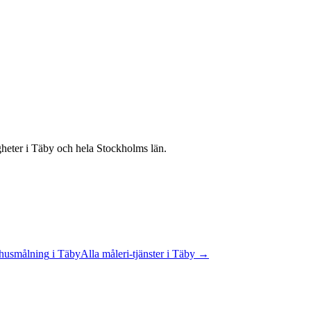
igheter
i
Täby
och hela
Stockholms län
.
husmålning
i
Täby
Alla
måleri
-tjänster
i
Täby
→