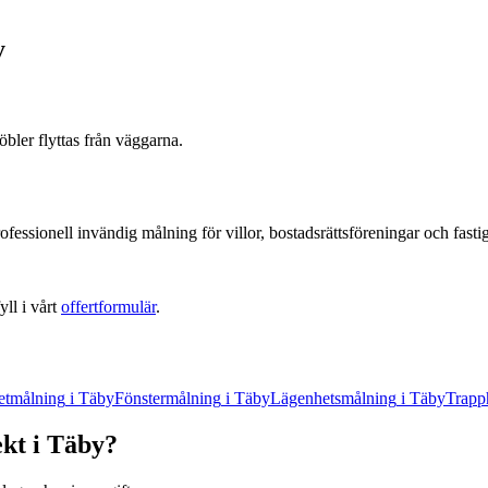
y
bler flyttas från väggarna.
ofessionell
invändig målning
för villor, bostadsrättsföreningar och fast
yll i vårt
offertformulär
.
etmålning
i
Täby
Fönstermålning
i
Täby
Lägenhetsmålning
i
Täby
Trapp
ekt
i
Täby
?