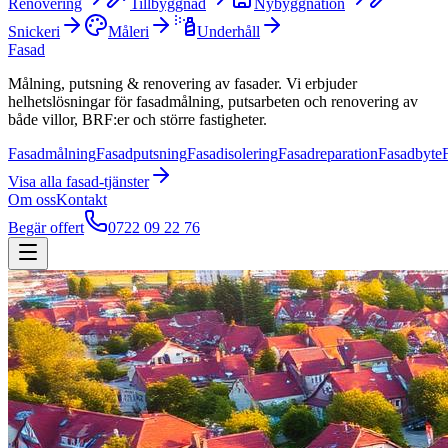
Renovering
Tillbyggnad
Nybyggnation
Snickeri
Måleri
Underhåll
Fasad
Målning, putsning & renovering av fasader. Vi erbjuder
helhetslösningar för fasadmålning, putsarbeten och renovering av
både villor, BRF:er och större fastigheter.
Fasadmålning
Fasadputsning
Fasadisolering
Fasadreparation
Fasadbyte
Visa alla
fasad
-tjänster
Om oss
Kontakt
Begär offert
0722 09 22 76