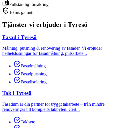
Fullständig försäkring
10 års garanti
Tjänster vi erbjuder i
Tyresö
Fasad
i
Tyresö
Målning, putsning & renovering av fasader. Vi erbjuder
helhetslösningar för fasadmålning, putsarbete
...
Fasadmålning
Fasadputsning
Fasadisolering
Tak
i
Tyresö
Fasadum är din partner för tryggt takarbete – från mindre
renoveringar till kompletta takbyten. Cert
...
Takbyte