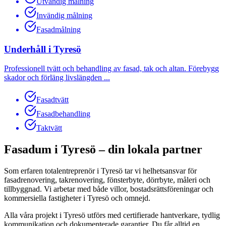
Utvändig målning
Invändig målning
Fasadmålning
Underhåll
i
Tyresö
Professionell tvätt och behandling av fasad, tak och altan. Förebygg
skador och förläng livslängden
...
Fasadtvätt
Fasadbehandling
Taktvätt
Fasadum i
Tyresö
– din lokala partner
Som erfaren totalentreprenör i
Tyresö
tar vi helhetsansvar för
fasadrenovering, takrenovering, fönsterbyte, dörrbyte, måleri och
tillbyggnad. Vi arbetar med både villor, bostadsrättsföreningar och
kommersiella fastigheter i
Tyresö
och omnejd.
Alla våra projekt i
Tyresö
utförs med certifierade hantverkare, tydlig
kommunikation och dokumenterade garantier. Du får alltid en