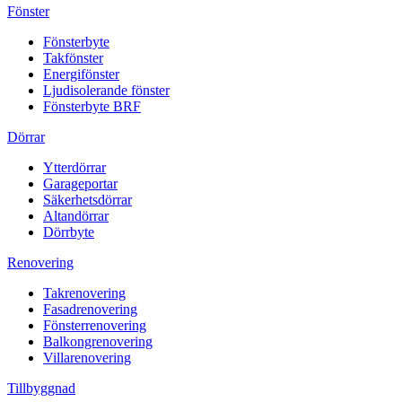
Fönster
Fönsterbyte
Takfönster
Energifönster
Ljudisolerande fönster
Fönsterbyte BRF
Dörrar
Ytterdörrar
Garageportar
Säkerhetsdörrar
Altandörrar
Dörrbyte
Renovering
Takrenovering
Fasadrenovering
Fönsterrenovering
Balkongrenovering
Villarenovering
Tillbyggnad