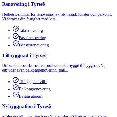
Renovering
i
Tyresö
Helhetslösningar för renovering av tak, fasad, fönster och balkong.
Vi förnyar din fastighet med kva
...
Takrenovering
Fasadrenovering
Fönsterrenovering
Tillbyggnad
i
Tyresö
Utöka ditt boende med en professionellt byggd tillbyggnad. Vi
erbjuder även balkongrenovering, trall
...
Tillbyggnad villa
Balkongrenovering
Bygga uterum
Nybyggnation
i
Tyresö
Professionell nybyggnation i Stockholm. Vi bygger hus, garage,