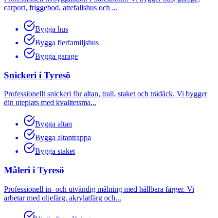
carport, friggebod, attefallshus och
...
Bygga hus
Bygga flerfamiljshus
Bygga garage
Snickeri
i
Tyresö
Professionellt snickeri för altan, trall, staket och trädäck. Vi bygger
din uteplats med kvalitetsma
...
Bygga altan
Bygga altantrappa
Bygga staket
Måleri
i
Tyresö
Professionell in- och utvändig målning med hållbara färger. Vi
arbetar med oljefärg, akrylatfärg och
...