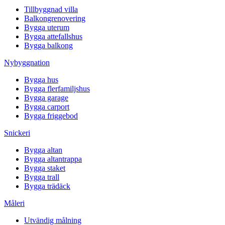
Tillbyggnad villa
Balkongrenovering
Bygga uterum
Bygga attefallshus
Bygga balkong
Nybyggnation
Bygga hus
Bygga flerfamiljshus
Bygga garage
Bygga carport
Bygga friggebod
Snickeri
Bygga altan
Bygga altantrappa
Bygga staket
Bygga trall
Bygga trädäck
Måleri
Utvändig målning