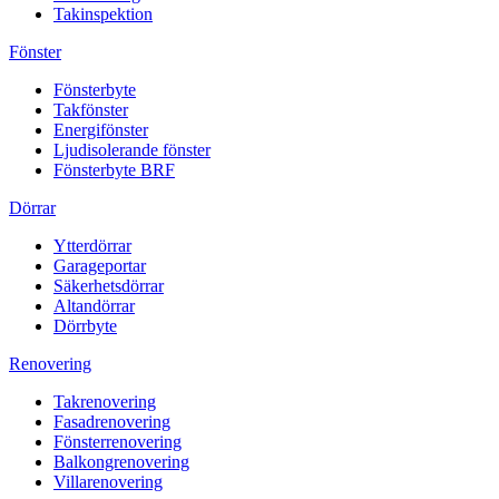
Takinspektion
Fönster
Fönsterbyte
Takfönster
Energifönster
Ljudisolerande fönster
Fönsterbyte BRF
Dörrar
Ytterdörrar
Garageportar
Säkerhetsdörrar
Altandörrar
Dörrbyte
Renovering
Takrenovering
Fasadrenovering
Fönsterrenovering
Balkongrenovering
Villarenovering