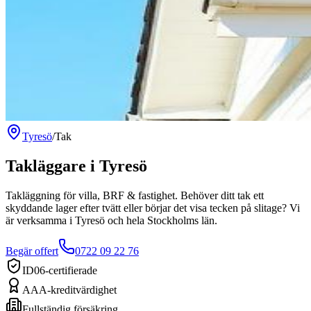
Tyresö
/
Tak
Takläggare
i
Tyresö
Takläggning för villa, BRF & fastighet. Behöver ditt tak ett
skyddande lager efter tvätt eller börjar det visa tecken på slitage?
Vi
är verksamma
i
Tyresö
och hela
Stockholms län
.
Begär offert
0722 09 22 76
ID06-certifierade
AAA-kreditvärdighet
Fullständig försäkring