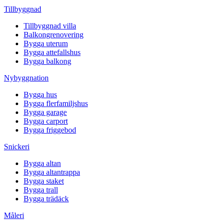
Tillbyggnad
Tillbyggnad villa
Balkongrenovering
Bygga uterum
Bygga attefallshus
Bygga balkong
Nybyggnation
Bygga hus
Bygga flerfamiljshus
Bygga garage
Bygga carport
Bygga friggebod
Snickeri
Bygga altan
Bygga altantrappa
Bygga staket
Bygga trall
Bygga trädäck
Måleri