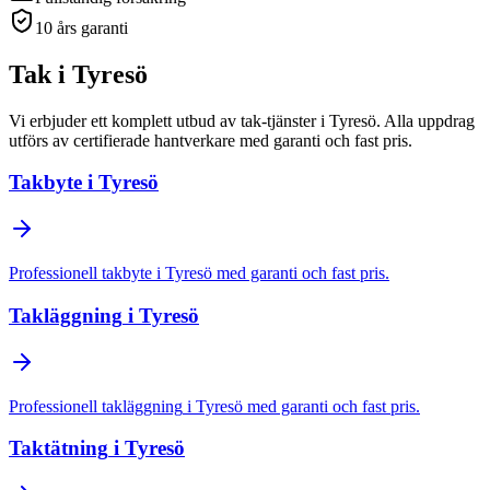
10 års garanti
Tak
i
Tyresö
Vi erbjuder ett komplett utbud av
tak
-tjänster
i
Tyresö
. Alla uppdrag
utförs av certifierade hantverkare med garanti och fast pris.
Takbyte
i
Tyresö
Professionell
takbyte
i
Tyresö
med garanti och fast pris.
Takläggning
i
Tyresö
Professionell
takläggning
i
Tyresö
med garanti och fast pris.
Taktätning
i
Tyresö