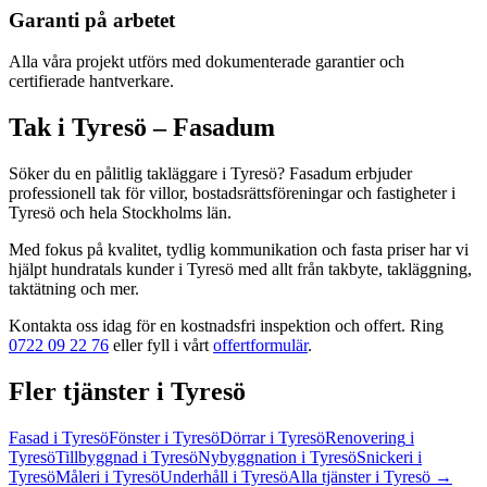
Garanti på arbetet
Alla våra projekt utförs med dokumenterade garantier och
certifierade hantverkare.
Tak
i
Tyresö
– Fasadum
Söker du en pålitlig
takläggare
i
Tyresö
? Fasadum erbjuder
professionell
tak
för villor, bostadsrättsföreningar och fastigheter
i
Tyresö
och hela
Stockholms län
.
Med fokus på kvalitet, tydlig kommunikation och fasta priser har vi
hjälpt hundratals kunder
i
Tyresö
med allt från
takbyte, takläggning,
taktätning
och mer.
Kontakta oss idag för en kostnadsfri inspektion och offert. Ring
0722 09 22 76
eller fyll i vårt
offertformulär
.
Fler tjänster
i
Tyresö
Fasad
i
Tyresö
Fönster
i
Tyresö
Dörrar
i
Tyresö
Renovering
i
Tyresö
Tillbyggnad
i
Tyresö
Nybyggnation
i
Tyresö
Snickeri
i
Tyresö
Måleri
i
Tyresö
Underhåll
i
Tyresö
Alla tjänster
i
Tyresö
→