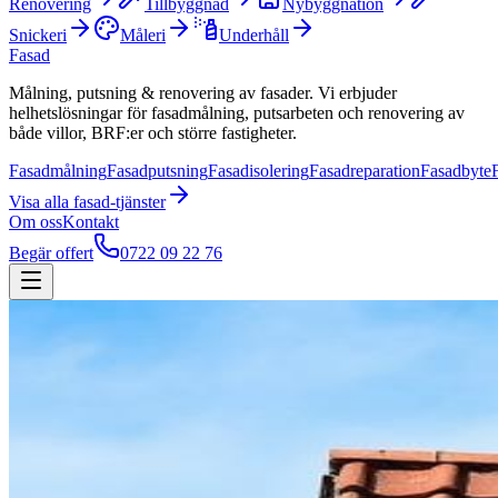
Renovering
Tillbyggnad
Nybyggnation
Snickeri
Måleri
Underhåll
Fasad
Målning, putsning & renovering av fasader. Vi erbjuder
helhetslösningar för fasadmålning, putsarbeten och renovering av
både villor, BRF:er och större fastigheter.
Fasadmålning
Fasadputsning
Fasadisolering
Fasadreparation
Fasadbyte
Visa alla
fasad
-tjänster
Om oss
Kontakt
Begär offert
0722 09 22 76