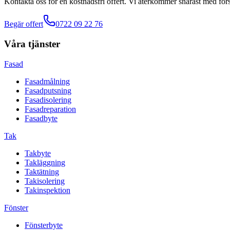
Kontakta oss för en kostnadsfri offert. Vi återkommer snarast med förs
Begär offert
0722 09 22 76
Våra tjänster
Fasad
Fasadmålning
Fasadputsning
Fasadisolering
Fasadreparation
Fasadbyte
Tak
Takbyte
Takläggning
Taktätning
Takisolering
Takinspektion
Fönster
Fönsterbyte