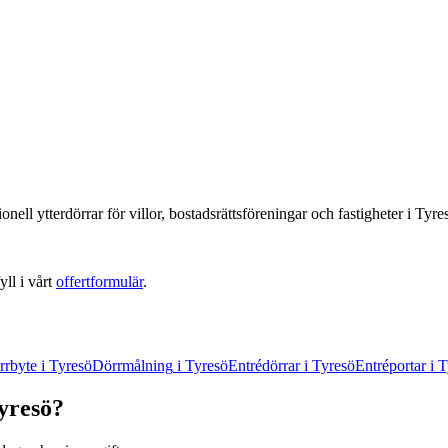
ionell
ytterdörrar
för villor, bostadsrättsföreningar och fastigheter
i
Tyre
yll i vårt
offertformulär
.
rrbyte
i
Tyresö
Dörrmålning
i
Tyresö
Entrédörrar
i
Tyresö
Entréportar
i
T
yresö
?