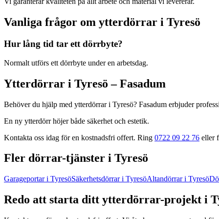
Vi garanterar kvaliteten på allt arbete och material vi levererar.
Vanliga frågor om
ytterdörrar
i
Tyresö
Hur lång tid tar ett dörrbyte?
Normalt utförs ett dörrbyte under en arbetsdag.
Ytterdörrar
i
Tyresö
– Fasadum
Behöver du hjälp med
ytterdörrar
i
Tyresö
? Fasadum erbjuder profess
En ny ytterdörr höjer både säkerhet och estetik.
Kontakta oss idag för en kostnadsfri offert. Ring
0722 09 22 76
eller f
Fler
dörrar
-tjänster
i
Tyresö
Garageportar
i
Tyresö
Säkerhetsdörrar
i
Tyresö
Altandörrar
i
Tyresö
Dö
Redo att starta ditt
ytterdörrar
-projekt
i
T