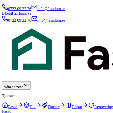
0722 09 22 76
info@fasadum.se
Blogg
Här finns vi
0722 09 22 76
info@fasadum.se
Våra tjänster
Tjänster
Fasad
Tak
Fönster
Dörrar
Renovering
Fasad