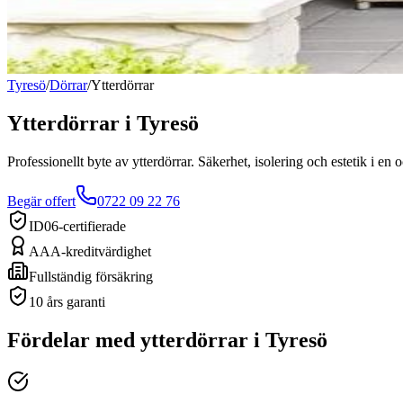
Tyresö
/
Dörrar
/
Ytterdörrar
Ytterdörrar
i
Tyresö
Professionellt byte av ytterdörrar. Säkerhet, isolering och estetik i en
Begär offert
0722 09 22 76
ID06-certifierade
AAA-kreditvärdighet
Fullständig försäkring
10 års garanti
Fördelar med
ytterdörrar
i
Tyresö