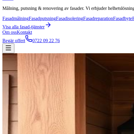
Målning, putsning & renovering av fasader. Vi erbjuder helhetslösning
Fasadmålning
Fasadputsning
Fasadisolering
Fasadreparation
Fasadbyte
Visa alla
fasad
-tjänster
Om oss
Kontakt
Begär offert
0722 09 22 76