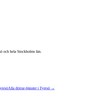
sö
och hela
Stockholms län
.
yresö
Alla
dörrar
-tjänster
i
Tyresö
→