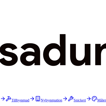
Tillbyggnad
Nybyggnation
Snickeri
Måler