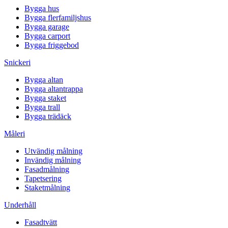
Bygga hus
Bygga flerfamiljshus
Bygga garage
Bygga carport
Bygga friggebod
Snickeri
Bygga altan
Bygga altantrappa
Bygga staket
Bygga trall
Bygga trädäck
Måleri
Utvändig målning
Invändig målning
Fasadmålning
Tapetsering
Staketmålning
Underhåll
Fasadtvätt