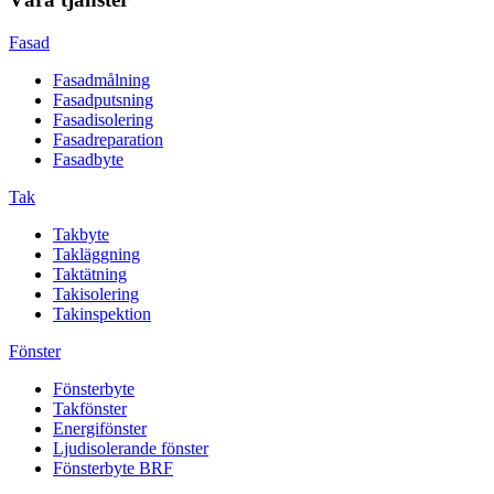
Fasad
Fasadmålning
Fasadputsning
Fasadisolering
Fasadreparation
Fasadbyte
Tak
Takbyte
Takläggning
Taktätning
Takisolering
Takinspektion
Fönster
Fönsterbyte
Takfönster
Energifönster
Ljudisolerande fönster
Fönsterbyte BRF