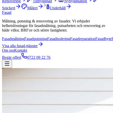
Renovering
Tillbyggnad
Nybyggnation
Snickeri
Måleri
Underhåll
Fasad
Målning, putsning & renovering av fasader. Vi erbjuder
helhetslösningar för fasadmålning, putsarbeten och renovering av
både villor, BRF:er och större fastigheter.
Fasadmålning
Fasadputsning
Fasadisolering
Fasadreparation
Fasadbyte
Visa alla
fasad
-tjänster
Om oss
Kontakt
Begär offert
0722 09 22 76