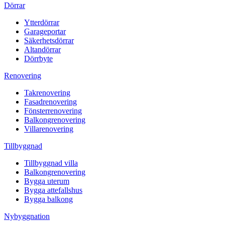
Dörrar
Ytterdörrar
Garageportar
Säkerhetsdörrar
Altandörrar
Dörrbyte
Renovering
Takrenovering
Fasadrenovering
Fönsterrenovering
Balkongrenovering
Villarenovering
Tillbyggnad
Tillbyggnad villa
Balkongrenovering
Bygga uterum
Bygga attefallshus
Bygga balkong
Nybyggnation