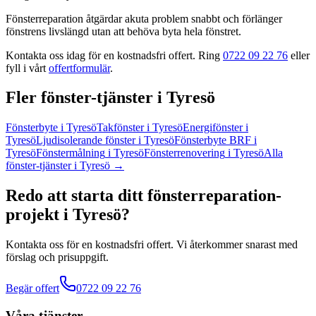
Fönsterreparation åtgärdar akuta problem snabbt och förlänger
fönstrens livslängd utan att behöva byta hela fönstret.
Kontakta oss idag för en kostnadsfri offert. Ring
0722 09 22 76
eller
fyll i vårt
offertformulär
.
Fler
fönster
-tjänster
i
Tyresö
Fönsterbyte
i
Tyresö
Takfönster
i
Tyresö
Energifönster
i
Tyresö
Ljudisolerande fönster
i
Tyresö
Fönsterbyte BRF
i
Tyresö
Fönstermålning
i
Tyresö
Fönsterrenovering
i
Tyresö
Alla
fönster
-tjänster
i
Tyresö
→
Redo att starta ditt
fönsterreparation
-
projekt
i
Tyresö
?
Kontakta oss för en kostnadsfri offert. Vi återkommer snarast med
förslag och prisuppgift.
Begär offert
0722 09 22 76
Våra tjänster