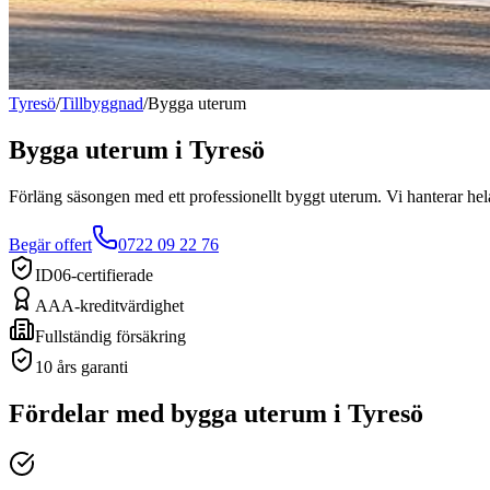
Tyresö
/
Tillbyggnad
/
Bygga uterum
Bygga uterum
i
Tyresö
Förläng säsongen med ett professionellt byggt uterum. Vi hanterar hel
Begär offert
0722 09 22 76
ID06-certifierade
AAA-kreditvärdighet
Fullständig försäkring
10 års garanti
Fördelar med
bygga uterum
i
Tyresö