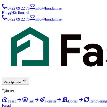
0722 09 22 76
info@fasadum.se
Blogg
Här finns vi
0722 09 22 76
info@fasadum.se
Våra tjänster
Tjänster
Fasad
Tak
Fönster
Dörrar
Renovering
Fasad