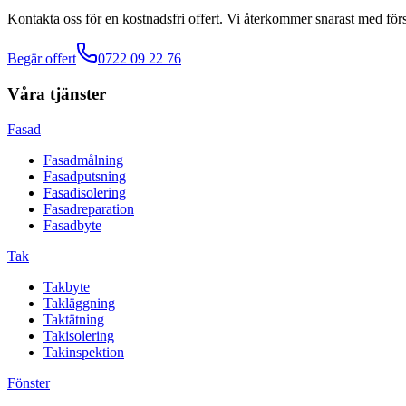
Kontakta oss för en kostnadsfri offert. Vi återkommer snarast med förs
Begär offert
0722 09 22 76
Våra tjänster
Fasad
Fasadmålning
Fasadputsning
Fasadisolering
Fasadreparation
Fasadbyte
Tak
Takbyte
Takläggning
Taktätning
Takisolering
Takinspektion
Fönster