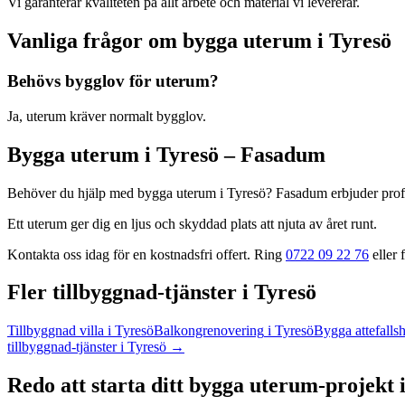
Vi garanterar kvaliteten på allt arbete och material vi levererar.
Vanliga frågor om
bygga uterum
i
Tyresö
Behövs bygglov för uterum?
Ja, uterum kräver normalt bygglov.
Bygga uterum
i
Tyresö
– Fasadum
Behöver du hjälp med
bygga uterum
i
Tyresö
? Fasadum erbjuder prof
Ett uterum ger dig en ljus och skyddad plats att njuta av året runt.
Kontakta oss idag för en kostnadsfri offert. Ring
0722 09 22 76
eller f
Fler
tillbyggnad
-tjänster
i
Tyresö
Tillbyggnad villa
i
Tyresö
Balkongrenovering
i
Tyresö
Bygga attefalls
tillbyggnad
-tjänster
i
Tyresö
→
Redo att starta ditt
bygga uterum
-projekt