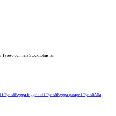
r
i
Tyresö
och hela
Stockholms län
.
d
i
Tyresö
Bygga friggebod
i
Tyresö
Bygga garage
i
Tyresö
Alla