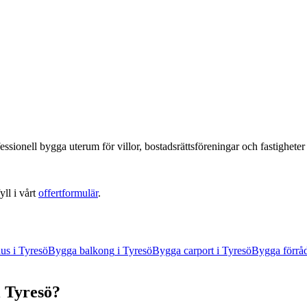
essionell
bygga uterum
för villor, bostadsrättsföreningar och fastighete
yll i vårt
offertformulär
.
hus
i
Tyresö
Bygga balkong
i
Tyresö
Bygga carport
i
Tyresö
Bygga förrå
i
Tyresö
?