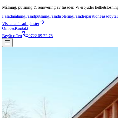
Målning, putsning & renovering av fasader. Vi erbjuder helhetslösning
Fasadmålning
Fasadputsning
Fasadisolering
Fasadreparation
Fasadbyte
Visa alla
fasad
-tjänster
Om oss
Kontakt
Begär offert
0722 09 22 76