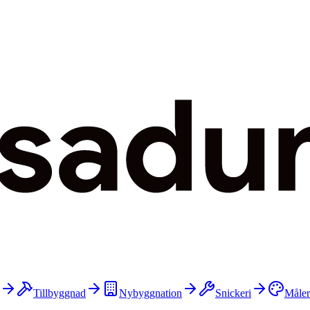
Tillbyggnad
Nybyggnation
Snickeri
Måler