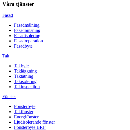
Våra tjänster
Fasad
Fasadmålning
Fasadputsning
Fasadisolering
Fasadreparation
Fasadbyte
Tak
Takbyte
Takläggning
Taktätning
Takisolering
Takinspektion
Fönster
Fönsterbyte
Takfönster
Energifönster
Ljudisolerande fönster
Fönsterbyte BRF