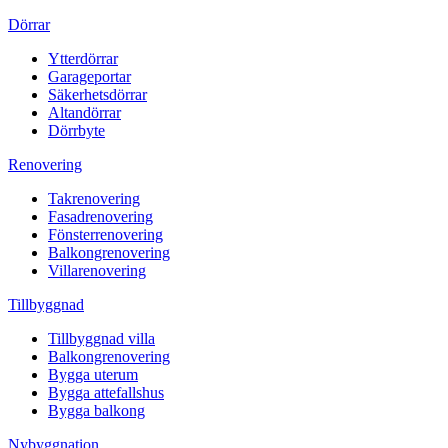
Dörrar
Ytterdörrar
Garageportar
Säkerhetsdörrar
Altandörrar
Dörrbyte
Renovering
Takrenovering
Fasadrenovering
Fönsterrenovering
Balkongrenovering
Villarenovering
Tillbyggnad
Tillbyggnad villa
Balkongrenovering
Bygga uterum
Bygga attefallshus
Bygga balkong
Nybyggnation