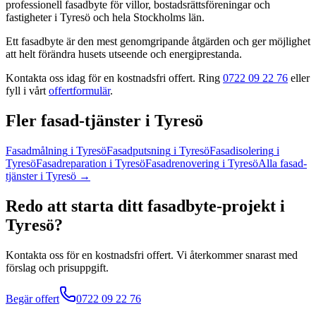
professionell
fasadbyte
för villor, bostadsrättsföreningar och
fastigheter
i
Tyresö
och hela
Stockholms län
.
Ett fasadbyte är den mest genomgripande åtgärden och ger möjlighet
att helt förändra husets utseende och energiprestanda.
Kontakta oss idag för en kostnadsfri offert. Ring
0722 09 22 76
eller
fyll i vårt
offertformulär
.
Fler
fasad
-tjänster
i
Tyresö
Fasadmålning
i
Tyresö
Fasadputsning
i
Tyresö
Fasadisolering
i
Tyresö
Fasadreparation
i
Tyresö
Fasadrenovering
i
Tyresö
Alla
fasad
-
tjänster
i
Tyresö
→
Redo att starta ditt
fasadbyte
-projekt
i
Tyresö
?
Kontakta oss för en kostnadsfri offert. Vi återkommer snarast med
förslag och prisuppgift.
Begär offert
0722 09 22 76