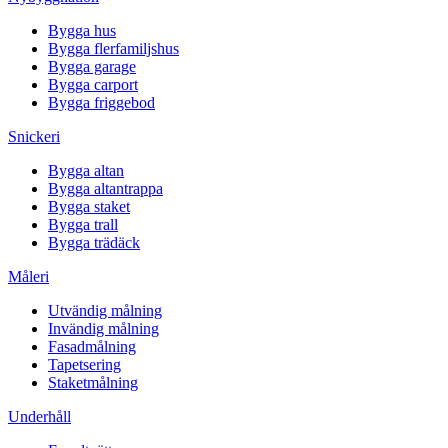
Bygga hus
Bygga flerfamiljshus
Bygga garage
Bygga carport
Bygga friggebod
Snickeri
Bygga altan
Bygga altantrappa
Bygga staket
Bygga trall
Bygga trädäck
Måleri
Utvändig målning
Invändig målning
Fasadmålning
Tapetsering
Staketmålning
Underhåll