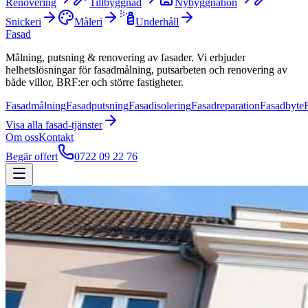
Renovering
Tillbyggnad
Nybyggnation
Snickeri
Måleri
Underhåll
Fasad
Målning, putsning & renovering av fasader. Vi erbjuder
helhetslösningar för fasadmålning, putsarbeten och renovering av
både villor, BRF:er och större fastigheter.
Fasadmålning
Fasadputsning
Fasadisolering
Fasadreparation
Fasadbyte
Visa alla
fasad
-tjänster
Om oss
Kontakt
Begär offert
0722 09 22 76