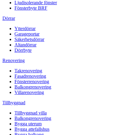
Ljudisolerande fönster
Fönsterbyte BRF
Dörrar
Ytterdörrar
Garageportar
Säkerhetsdörrar
Altandörrar
Dörrbyte
Renovering
Takrenovering
Fasadrenovering
Fönsterrenovering
Balkongrenovering
Villarenovering
Tillbyggnad
Tillbyggnad villa
Balkongrenovering
Bygga uterum
Bygga attefallshus
Bygga balkong