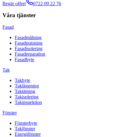
Begär offert
0722 09 22 76
Våra tjänster
Fasad
Fasadmålning
Fasadputsning
Fasadisolering
Fasadreparation
Fasadbyte
Tak
Takbyte
Takläggning
Taktätning
Takisolering
Takinspektion
Fönster
Fönsterbyte
Takfönster
Energifönster