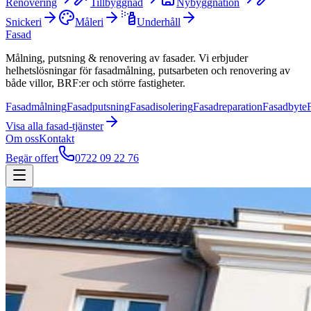
Renovering
Tillbyggnad
Nybyggnation
Snickeri
Måleri
Underhåll
Fasad
Målning, putsning & renovering av fasader. Vi erbjuder
helhetslösningar för fasadmålning, putsarbeten och renovering av
både villor, BRF:er och större fastigheter.
Fasadmålning
Fasadputsning
Fasadisolering
Fasadreparation
Fasadbyte
Visa alla
fasad
-tjänster
Om oss
Kontakt
Begär offert
0722 09 22 76