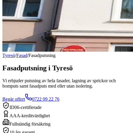
Tyresö
/
Fasad
/
Fasadputsning
Fasadputsning
i
Tyresö
Vi erbjuder putsning av hela fasader, lagning av sprickor och
bomputs samt fasadputs med eller utan isolering.
Begär offert
0722 09 22 76
ID06-certifierade
AAA-kreditvärdighet
Fullständig försäkring
10 års garanti