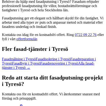
Behöver du hjälp med
fasadputsning
i
Tyresö
? Fasadum erbjuder
professionell
fasadputsning
för villor, bostadsrättsföreningar och
fastigheter
i
Tyresö
och hela
Stockholms län
.
Fasadputsning ger ett elegant och hållbart skydd för din fastighet. Vi
arbetar med alla typer av puts och anpassar metod och material efter
fasadens underlag och önskad finish.
Kontakta oss idag för en kostnadsfri offert. Ring
0722 09 22 76
eller
fyll i vårt
offertformulär
.
Fler
fasad
-tjänster
i
Tyresö
Fasadmålning
i
Tyresö
Fasadisolering
i
Tyresö
Fasadreparation
i
Tyresö
Fasadbyte
i
Tyresö
Fasadrenovering
i
Tyresö
Alla
fasad
-
tjänster
i
Tyresö
→
Redo att starta ditt
fasadputsning
-projekt
i
Tyresö
?
Kontakta oss för en kostnadsfri offert. Vi återkommer snarast med
förslag och prisuppgift.