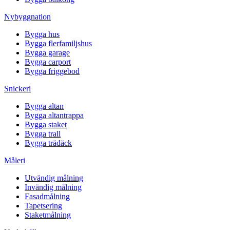
Nybyggnation
Bygga hus
Bygga flerfamiljshus
Bygga garage
Bygga carport
Bygga friggebod
Snickeri
Bygga altan
Bygga altantrappa
Bygga staket
Bygga trall
Bygga trädäck
Måleri
Utvändig målning
Invändig målning
Fasadmålning
Tapetsering
Staketmålning